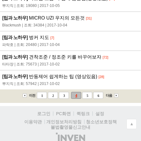
뿌지직 | 조회: 19080 | 2017-10-05
[팁과 노하우]
MICRO UZI 우지의 모든것
[31]
Blackmush | 조회: 34384 | 2017-10-04
[팁과 노하우]
벙커 지도
[7]
파락호 | 조회: 20480 | 2017-10-04
[팁과 노하우]
견착조준 / 정조준 키를 바꾸어보자
[72]
타타쟝 | 조회: 75673 | 2017-10-02
[팁과 노하우]
반동제어 쉽게하는 팁 (영상있음)
[28]
뿌지직 | 조회: 57942 | 2017-10-02
4
이전
다음
1
2
3
5
6
로그인
PC화면
퀵링크
설정
청소년보호정책
이용약관
개인정보처리방침
▲
불법촬영물신고안내
(주)