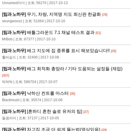
Unnamed마더 | 조회: 56270 | 2017-10-13
[팁과 노하우]
무기, 차량, 지역명 지도 최신판 한글화
[78]
seungwoozz | 조회: 51064 | 2017-10-10
[팁과 노하우]
배틀그라운드 7.1 채널 테스트 결과
[51]
MrBob | 조회: 87377 | 2017-10-10
[팁과 노하우]
배그 지도에 집 종류를 표시 해보았습니다!!
[26]
톨바길드 | 조회: 32406 | 2017-10-08
[팁과 노하우]
배그 최적화 총망라 / 기타 도움되는 설정들 (재업)
[307]
틱탁탁 | 조회: 586704 | 2017-10-07
[팁과 노하우]
낙하산 컨트롤 마스터
[35]
Blackmush | 조회: 35574 | 2017-10-06
[팁과 노하우]
[흔하디 흔한 솔로 유저의 팁]
[27]
돌겜러어 | 조회: 37137 | 2017-10-05
[팁과 노하우]
차고집 조금 더 쉽게 뚫는법(영상있음)
[29]