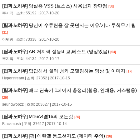
[팁과 노하우]
암살총 VSS (브스스) 사용법과 장단점
[38]
뿌지직 | 조회: 55192 | 2017-10-20
[팁과 노하우]
당신이 수류탄을 잘 못던지는 이유/기타 투척무기 팁
[31]
어탞땅 | 조회: 73338 | 2017-10-20
[팁과 노하우]
AR 저지력 성능비교,테스트 (영상있음)
[54]
뿌지직 | 조회: 44134 | 2017-10-17
[팁과 노하우]
답답해서 쉘터 벙커 모델링하는 영상 및 이미지
[17]
Hyperstream | 조회: 27352 | 2017-10-15
[팁과 노하우]
배그 단축키 1페이지 총정리(웹용, 인쇄용, 커스텀용)
[29]
seungwoozz | 조회: 203627 | 2017-10-15
[팁과 노하우]
M16A4엠16의 모든것
[20]
Blackmush | 조회: 37617 | 2017-10-14
[팁과 노하우]
[펌] 에란겔 등고선지도 (데이터 주의)
[36]