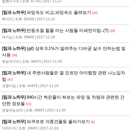
힘쎈너구리 | 조회: 47741 | 2017-11-27
[팁과 노하우]
파밍속도 비교,파밍속도 올려보기
[32]
뿌지직 | 조회: 58338 | 2017-11-22
[팁과 노하우]
반동조절 할줄 아는 사람들 미세먼지팁..(?)
[29]
재커님 | 조회: 39666 | 2017-11-20
[팁과 노하우]
(gif) 상위 0.1%가 알려주는 디바궁 실수 안하는법 및
사용
[30]
본능적구라 | 조회: 39473 | 2017-11-20
[팁과 노하우]
내 주변사람들은 잘 모르던 아이템창 관련 나노입자
팁
[47]
코쟁이킴 | 조회: 34475 | 2017-11-20
[팁과 노하우]
840시간 썩은물이 써보는 파밍 및 차량과 관련된 간
단한 정보들
[31]
은빛의눈보라 | 조회: 39697 | 2017-11-20
[팁과 노하우]
파쿠르로 각종건물등 올라가보기
[9]
이라이자 | 조회: 19045 | 2017-11-19