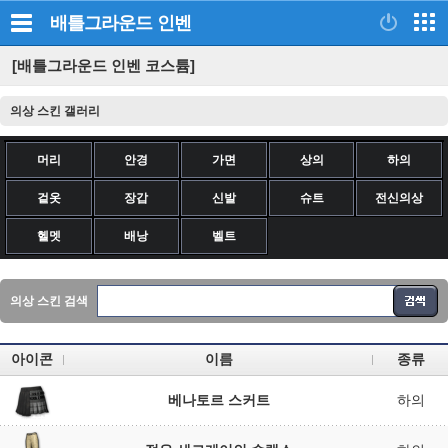
배틀그라운드
인벤
[배틀그라운드 인벤 코스튬]
의상 스킨 갤러리
머리
안경
가면
상의
하의
겉옷
장갑
신발
슈트
전신의상
헬멧
배낭
벨트
의상 스킨 검색
아이콘
이름
종류
베나토르 스커트
하의