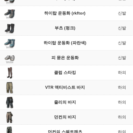
하이탑 운동화 (rkftor)
신발
부츠 (펑크)
신발
하이탑 운동화 (파란색)
신발
피 묻은 운동화
신발
클럽 스타킹
하의
VTR 액티비스트 바지
하의
줄리의 바지
하의
던컨의 바지
하의
던컨의 스웨트팬츠
하의