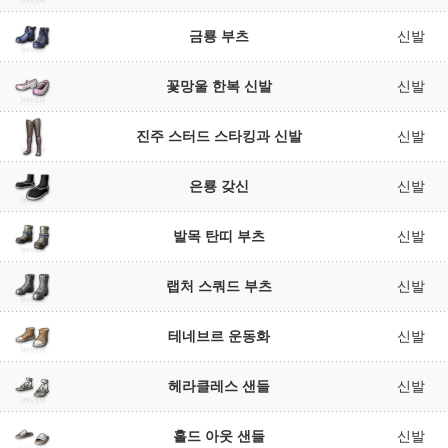
금룡 부츠
신발
꽃망울 한복 신발
신발
진주 스터드 스타킹과 신발
신발
은룡 갖신
신발
발목 탄띠 부츠
신발
랩처 스쿼드 부츠
신발
테네브르 운동화
신발
헤라클레스 샌들
신발
홀드 아웃 샌들
신발