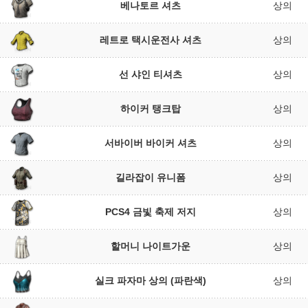
베나토르 셔츠
상의
레트로 택시운전사 셔츠
상의
선 샤인 티셔츠
상의
하이커 탱크탑
상의
서바이버 바이커 셔츠
상의
길라잡이 유니폼
상의
PCS4 금빛 축제 저지
상의
할머니 나이트가운
상의
실크 파자마 상의 (파란색)
상의