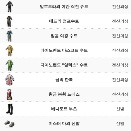
말호트라의 야간 작전 슈트
전신의상
매드의 점프수트
전신의상
얼음 여왕 수트
전신의상
다이노랜드 마스코트 수트
전신의상
다이노랜드 "알렉스" 수트
전신의상
금박 한복
전신의상
황금 봉황 드레스
전신의상
베나토르 부츠
신발
미스터 마의 신발
신발