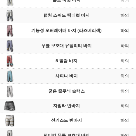
홀드 아웃 바지
하의
랩처 스쿼드 택티컬 바지
하의
기능성 오퍼레이터 바지 (라즈베리색)
하의
무릎 보호대 유틸리티 바지
하의
5 알람 바지
하의
사피나 바지
하의
굵은 줄무늬 슬랙스
하의
자밀라 반바지
하의
선키스드 반바지
하의
택티컬 무릎 보호대 바지
하의