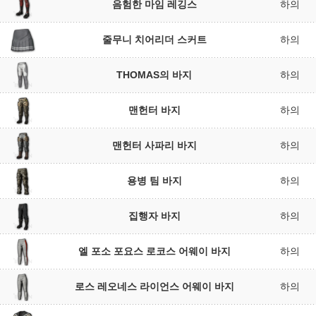
음험한 마임 레깅스
하의
줄무니 치어리더 스커트
하의
THOMAS의 바지
하의
맨헌터 바지
하의
맨헌터 사파리 바지
하의
용병 팀 바지
하의
집행자 바지
하의
엘 포소 포요스 로코스 어웨이 바지
하의
로스 레오네스 라이언스 어웨이 바지
하의