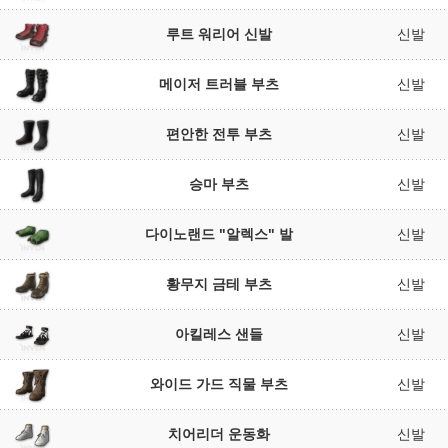
루트 워리어 신발
신발
메이저 트러블 부츠
신발
편안한 전투 부츠
신발
승마 부츠
신발
다이노랜드 "알렉스" 발
신발
황무지 금테 부츠
신발
아킬레스 샌들
신발
와이드 가드 직물 부츠
신발
치어리더 운동화
신발