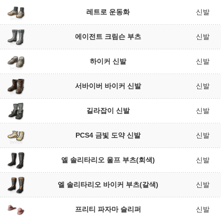
레트로 운동화
신발
에이전트 크림슨 부츠
신발
하이커 신발
신발
서바이버 바이커 신발
신발
길라잡이 신발
신발
PCS4 금빛 도약 신발
신발
엘 솔리타리오 울프 부츠(회색)
신발
엘 솔리타리오 바이커 부츠(갈색)
신발
프리티 파자마 슬리퍼
신발