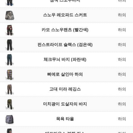
삼색 스노우바지
하의
스노우 레오파드 스커트
하의
카모 스노우팬츠 (빨간색)
하의
핀스트라이프 슬랙스 (검은색)
하의
체크무늬 바지 (파란색)
하의
삐에로 살인마 하의
하의
고대 미라 레깅스
하의
미치광이 도살자의 바지
하의
목욕 타올
하의