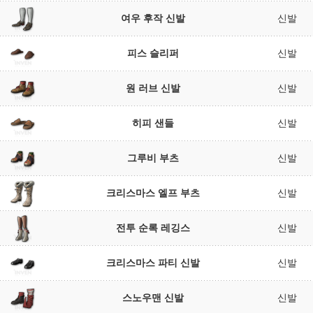
여우 후작 신발
신발
피스 슬리퍼
신발
원 러브 신발
신발
히피 샌들
신발
그루비 부츠
신발
크리스마스 엘프 부츠
신발
전투 순록 레깅스
신발
크리스마스 파티 신발
신발
스노우맨 신발
신발