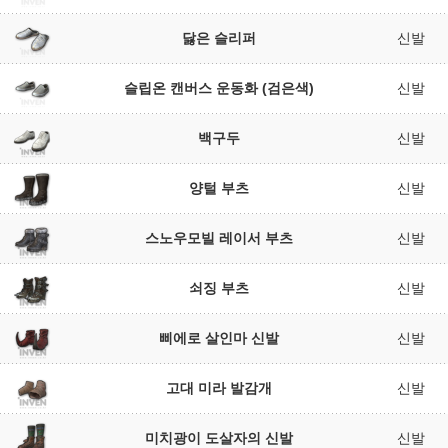
닳은 슬리퍼
신발
슬립온 캔버스 운동화 (검은색)
신발
백구두
신발
양털 부츠
신발
스노우모빌 레이서 부츠
신발
쇠징 부츠
신발
삐에로 살인마 신발
신발
고대 미라 발감개
신발
미치광이 도살자의 신발
신발