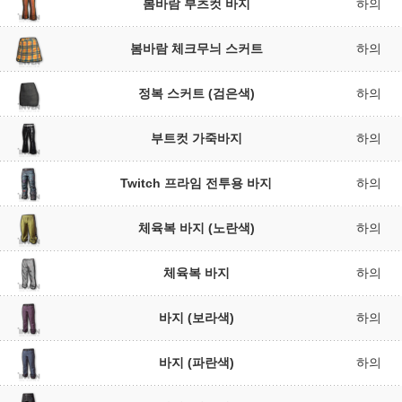
봄바람 부츠컷 바지
하의
봄바람 체크무늬 스커트
하의
정복 스커트 (검은색)
하의
부트컷 가죽바지
하의
Twitch 프라임 전투용 바지
하의
체육복 바지 (노란색)
하의
체육복 바지
하의
바지 (보라색)
하의
바지 (파란색)
하의