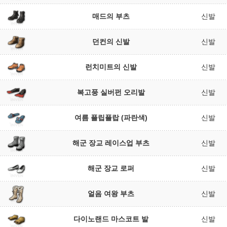
매드의 부츠
신발
던컨의 신발
신발
런치미트의 신발
신발
복고풍 실버펀 오리발
신발
여름 플립플랍 (파란색)
신발
해군 장교 레이스업 부츠
신발
해군 장교 로퍼
신발
얼음 여왕 부츠
신발
다이노랜드 마스코트 발
신발