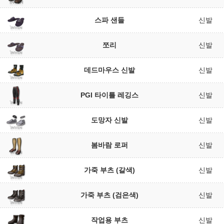
스파 샌들
신발
쪼리
신발
데드마우스 신발
신발
PGI 타이틀 레깅스
신발
도망자 신발
신발
봄바람 로퍼
신발
가죽 부츠 (갈색)
신발
가죽 부츠 (검은색)
신발
작업용 부츠
신발