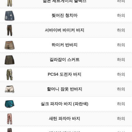
젊은 세르게이의 슬랙스
하의
찢어진 청치마
하의
서바이버 바이커 바지
하의
하이커 반바지
하의
길라잡이 스커트
하의
PCS4 도전자 바지
하의
할머니 잠옷 반바지
하의
실크 파자마 바지 (파란색)
하의
새틴 파자마 바지
하의