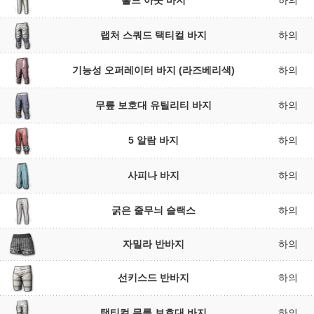
홀드 아웃 바지
하의
랩처 스쿼드 택티컬 바지
하의
기능성 오퍼레이터 바지 (라즈베리색)
하의
무릎 보호대 유틸리티 바지
하의
5 알람 바지
하의
사피나 바지
하의
굵은 줄무늬 슬랙스
하의
자밀라 반바지
하의
선키스드 반바지
하의
택티컬 무릎 보호대 바지
하의