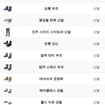
금룡 부츠
신발
꽃망울 한복 신발
신발
진주 스터드 스타킹과 신발
신발
은룡 갖신
신발
발목 탄띠 부츠
신발
랩처 스쿼드 부츠
신발
테네브르 운동화
신발
헤라클레스 샌들
신발
홀드 아웃 샌들
신발