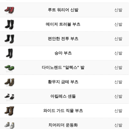
루트 워리어 신발
신발
메이저 트러블 부츠
신발
편안한 전투 부츠
신발
승마 부츠
신발
다이노랜드 "알렉스" 발
신발
황무지 금테 부츠
신발
아킬레스 샌들
신발
와이드 가드 직물 부츠
신발
치어리더 운동화
신발