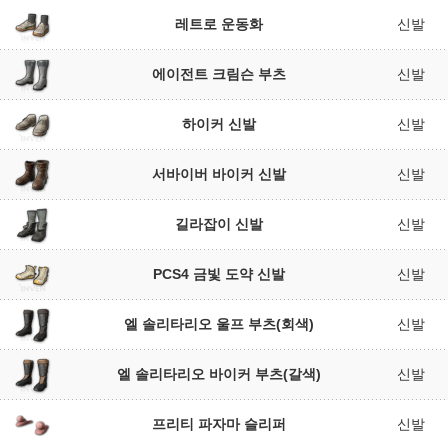
레트로 운동화
신발
에이전트 크림슨 부츠
신발
하이커 신발
신발
서바이버 바이커 신발
신발
길라잡이 신발
신발
PCS4 금빛 도약 신발
신발
엘 솔리타리오 울프 부츠(회색)
신발
엘 솔리타리오 바이커 부츠(갈색)
신발
프리티 파자마 슬리퍼
신발