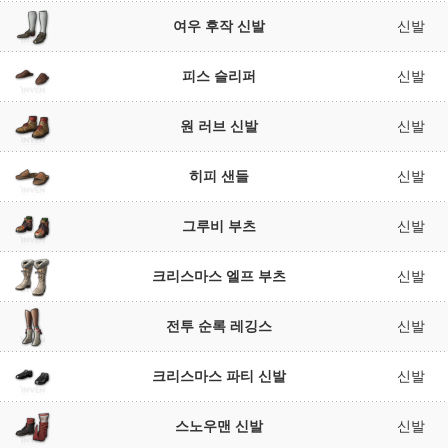
여우 후작 신발
신발
피스 슬리퍼
신발
원 러브 신발
신발
히피 샌들
신발
그루비 부츠
신발
크리스마스 엘프 부츠
신발
전투 순록 레깅스
신발
크리스마스 파티 신발
신발
스노우맨 신발
신발