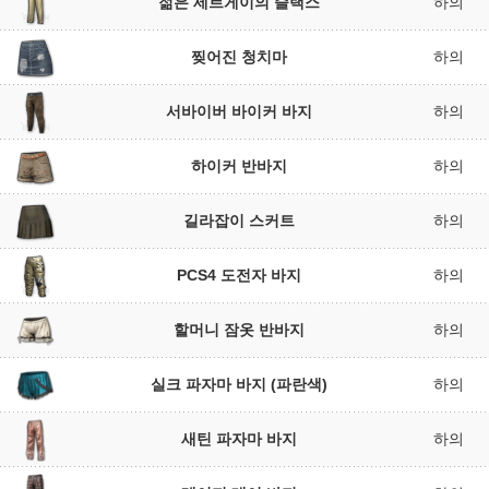
젊은 세르게이의 슬랙스
하의
찢어진 청치마
하의
서바이버 바이커 바지
하의
하이커 반바지
하의
길라잡이 스커트
하의
PCS4 도전자 바지
하의
할머니 잠옷 반바지
하의
실크 파자마 바지 (파란색)
하의
새틴 파자마 바지
하의