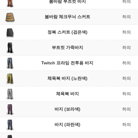
봄바람 부츠컷 바지
하의
봄바람 체크무늬 스커트
하의
정복 스커트 (검은색)
하의
부트컷 가죽바지
하의
Twitch 프라임 전투용 바지
하의
체육복 바지 (노란색)
하의
체육복 바지
하의
바지 (보라색)
하의
바지 (파란색)
하의