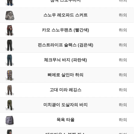
삼색 스노우바지
하의
스노우 레오파드 스커트
하의
카모 스노우팬츠 (빨간색)
하의
핀스트라이프 슬랙스 (검은색)
하의
체크무늬 바지 (파란색)
하의
삐에로 살인마 하의
하의
고대 미라 레깅스
하의
미치광이 도살자의 바지
하의
목욕 타올
하의