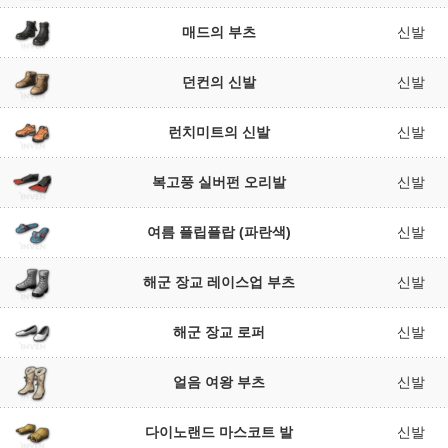
매드의 부츠
신발
던컨의 신발
신발
런치미트의 신발
신발
복고풍 실버펀 오리발
신발
여름 플립플랍 (파란색)
신발
해군 장교 레이스업 부츠
신발
해군 장교 로퍼
신발
얼음 여왕 부츠
신발
다이노랜드 마스코트 발
신발