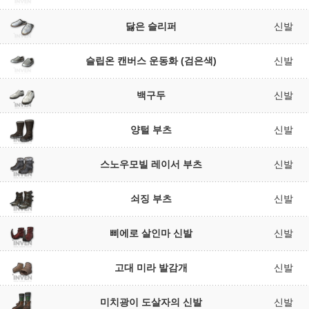
닳은 슬리퍼
신발
슬립온 캔버스 운동화 (검은색)
신발
백구두
신발
양털 부츠
신발
스노우모빌 레이서 부츠
신발
쇠징 부츠
신발
삐에로 살인마 신발
신발
고대 미라 발감개
신발
미치광이 도살자의 신발
신발