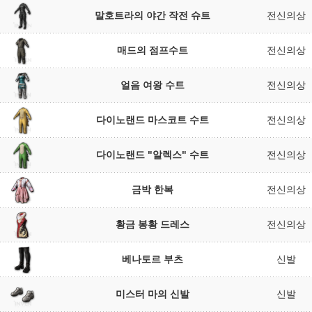
말호트라의 야간 작전 슈트
전신의상
매드의 점프수트
전신의상
얼음 여왕 수트
전신의상
다이노랜드 마스코트 수트
전신의상
다이노랜드 "알렉스" 수트
전신의상
금박 한복
전신의상
황금 봉황 드레스
전신의상
베나토르 부츠
신발
미스터 마의 신발
신발