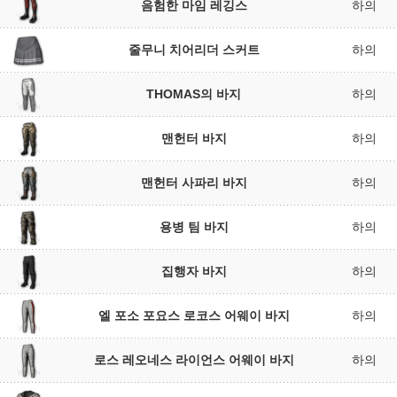
음험한 마임 레깅스
하의
줄무니 치어리더 스커트
하의
THOMAS의 바지
하의
맨헌터 바지
하의
맨헌터 사파리 바지
하의
용병 팀 바지
하의
집행자 바지
하의
엘 포소 포요스 로코스 어웨이 바지
하의
로스 레오네스 라이언스 어웨이 바지
하의