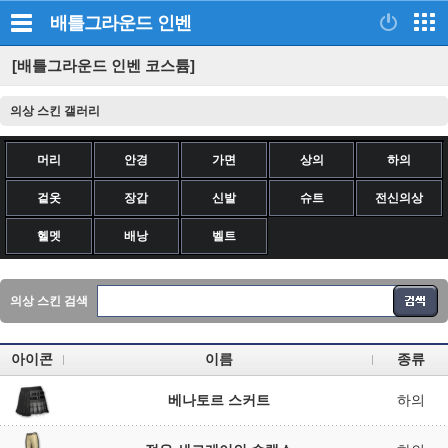
배틀그라운드
인벤
[배틀그라운드 인벤 코스튬]
의상 스킨 갤러리
머리
안경
가면
상의
하의
겉옷
장갑
신발
슈트
전신의상
헬멧
배낭
벨트
의상 스킨 검색
아이콘
이름
종류
베나토르 스커트
하의