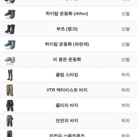
하이탑 운동화 (rkftor)
신발
부츠 (펑크)
신발
하이탑 운동화 (파란색)
신발
피 묻은 운동화
신발
클럽 스타킹
하의
VTR 액티비스트 바지
하의
줄리의 바지
하의
던컨의 바지
하의
던컨의 스웨트팬츠
하의