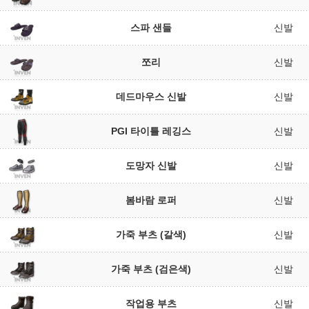
스파 샌들
신발
쪼리
신발
데드마우스 신발
신발
PGI 타이틀 레깅스
신발
도망자 신발
신발
봄바람 로퍼
신발
가죽 부츠 (갈색)
신발
가죽 부츠 (검은색)
신발
작업용 부츠
신발