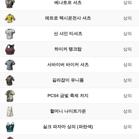
베나토르 셔츠
상의
레트로 택시운전사 셔츠
상의
선 샤인 티셔츠
상의
하이커 탱크탑
상의
서바이버 바이커 셔츠
상의
길라잡이 유니폼
상의
PCS4 금빛 축제 저지
상의
할머니 나이트가운
상의
실크 파자마 상의 (파란색)
상의