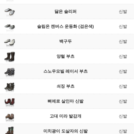
닳은 슬리퍼
신발
슬립온 캔버스 운동화 (검은색)
신발
백구두
신발
양털 부츠
신발
스노우모빌 레이서 부츠
신발
쇠징 부츠
신발
삐에로 살인마 신발
신발
고대 미라 발감개
신발
미치광이 도살자의 신발
신발