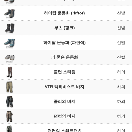
하이탑 운동화 (rkftor)
신발
부츠 (펑크)
신발
하이탑 운동화 (파란색)
신발
피 묻은 운동화
신발
클럽 스타킹
하의
VTR 액티비스트 바지
하의
줄리의 바지
하의
던컨의 바지
하의
던컨의 스웨트팬츠
하의