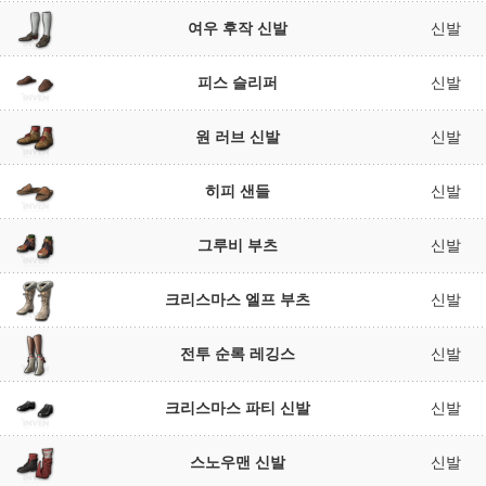
여우 후작 신발
신발
피스 슬리퍼
신발
원 러브 신발
신발
히피 샌들
신발
그루비 부츠
신발
크리스마스 엘프 부츠
신발
전투 순록 레깅스
신발
크리스마스 파티 신발
신발
스노우맨 신발
신발