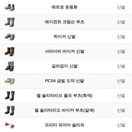
레트로 운동화
신발
에이전트 크림슨 부츠
신발
하이커 신발
신발
서바이버 바이커 신발
신발
길라잡이 신발
신발
PCS4 금빛 도약 신발
신발
엘 솔리타리오 울프 부츠(회색)
신발
엘 솔리타리오 바이커 부츠(갈색)
신발
프리티 파자마 슬리퍼
신발