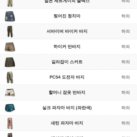
젊은 세르게이의 슬랙스
하의
찢어진 청치마
하의
서바이버 바이커 바지
하의
하이커 반바지
하의
길라잡이 스커트
하의
PCS4 도전자 바지
하의
할머니 잠옷 반바지
하의
실크 파자마 바지 (파란색)
하의
새틴 파자마 바지
하의