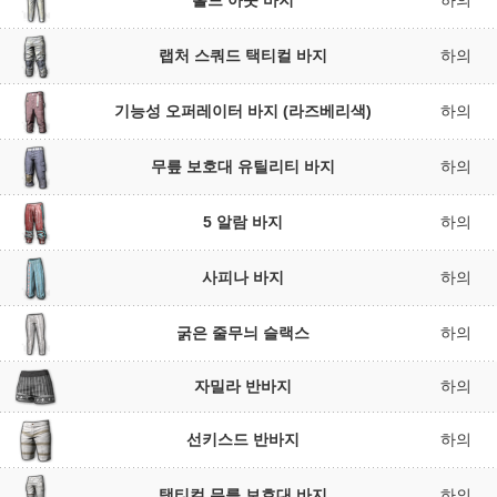
홀드 아웃 바지
하의
랩처 스쿼드 택티컬 바지
하의
기능성 오퍼레이터 바지 (라즈베리색)
하의
무릎 보호대 유틸리티 바지
하의
5 알람 바지
하의
사피나 바지
하의
굵은 줄무늬 슬랙스
하의
자밀라 반바지
하의
선키스드 반바지
하의
택티컬 무릎 보호대 바지
하의