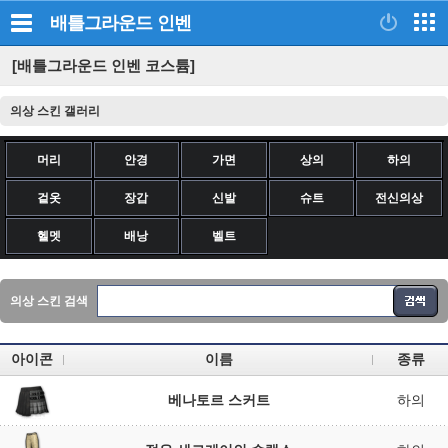
배틀그라운드
인벤
[배틀그라운드 인벤 코스튬]
의상 스킨 갤러리
머리
안경
가면
상의
하의
겉옷
장갑
신발
슈트
전신의상
헬멧
배낭
벨트
의상 스킨 검색
아이콘
이름
종류
베나토르 스커트
하의