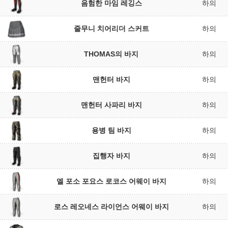
음험한 마임 레깅스
하의
줄무니 치어리더 스커트
하의
THOMAS의 바지
하의
맨헌터 바지
하의
맨헌터 사파리 바지
하의
용병 팀 바지
하의
집행자 바지
하의
엘 포소 포요스 로코스 어웨이 바지
하의
로스 레오네스 라이언스 어웨이 바지
하의