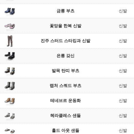
금룡 부츠
신발
꽃망울 한복 신발
신발
진주 스터드 스타킹과 신발
신발
은룡 갖신
신발
발목 탄띠 부츠
신발
랩처 스쿼드 부츠
신발
테네브르 운동화
신발
헤라클레스 샌들
신발
홀드 아웃 샌들
신발