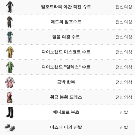
말호트라의 야간 작전 슈트
전신의상
매드의 점프수트
전신의상
얼음 여왕 수트
전신의상
다이노랜드 마스코트 수트
전신의상
다이노랜드 "알렉스" 수트
전신의상
금박 한복
전신의상
황금 봉황 드레스
전신의상
베나토르 부츠
신발
미스터 마의 신발
신발