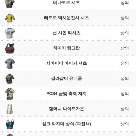
베나토르 셔츠
상의
레트로 택시운전사 셔츠
상의
선 샤인 티셔츠
상의
하이커 탱크탑
상의
서바이버 바이커 셔츠
상의
길라잡이 유니폼
상의
PCS4 금빛 축제 저지
상의
할머니 나이트가운
상의
실크 파자마 상의 (파란색)
상의