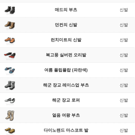
매드의 부츠
신발
던컨의 신발
신발
런치미트의 신발
신발
복고풍 실버펀 오리발
신발
여름 플립플랍 (파란색)
신발
해군 장교 레이스업 부츠
신발
해군 장교 로퍼
신발
얼음 여왕 부츠
신발
다이노랜드 마스코트 발
신발