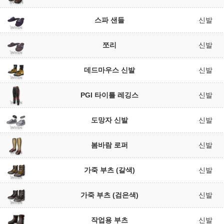
스파 샌들
신발
쪼리
신발
데드마우스 신발
신발
PGI 타이틀 레깅스
신발
도망자 신발
신발
봄바람 로퍼
신발
가죽 부츠 (갈색)
신발
가죽 부츠 (검은색)
신발
작업용 부츠
신발