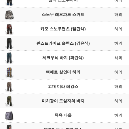
삼색 스노우바지
하의
스노우 레오파드 스커트
하의
카모 스노우팬츠 (빨간색)
하의
핀스트라이프 슬랙스 (검은색)
하의
체크무늬 바지 (파란색)
하의
삐에로 살인마 하의
하의
고대 미라 레깅스
하의
미치광이 도살자의 바지
하의
목욕 타올
하의