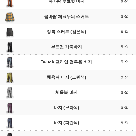
봄바람 부츠컷 바지
하의
봄바람 체크무늬 스커트
하의
정복 스커트 (검은색)
하의
부트컷 가죽바지
하의
Twitch 프라임 전투용 바지
하의
체육복 바지 (노란색)
하의
체육복 바지
하의
바지 (보라색)
하의
바지 (파란색)
하의