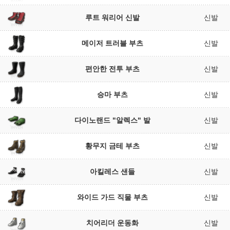
루트 워리어 신발
신발
메이저 트러블 부츠
신발
편안한 전투 부츠
신발
승마 부츠
신발
다이노랜드 "알렉스" 발
신발
황무지 금테 부츠
신발
아킬레스 샌들
신발
와이드 가드 직물 부츠
신발
치어리더 운동화
신발