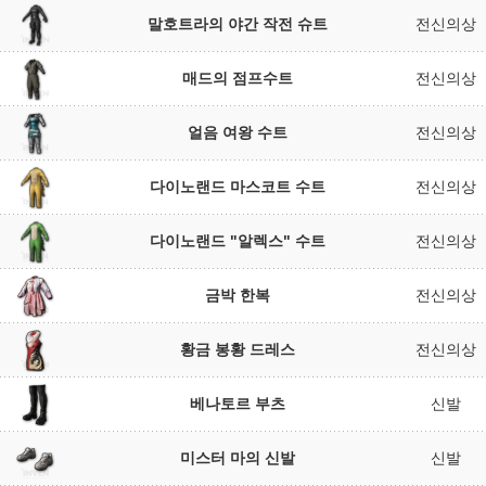
말호트라의 야간 작전 슈트
전신의상
매드의 점프수트
전신의상
얼음 여왕 수트
전신의상
다이노랜드 마스코트 수트
전신의상
다이노랜드 "알렉스" 수트
전신의상
금박 한복
전신의상
황금 봉황 드레스
전신의상
베나토르 부츠
신발
미스터 마의 신발
신발