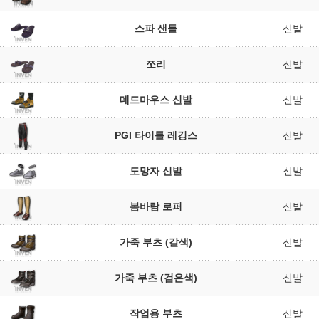
스파 샌들
신발
쪼리
신발
데드마우스 신발
신발
PGI 타이틀 레깅스
신발
도망자 신발
신발
봄바람 로퍼
신발
가죽 부츠 (갈색)
신발
가죽 부츠 (검은색)
신발
작업용 부츠
신발