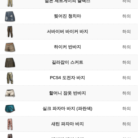
젊은 세르게이의 슬랙스
하의
찢어진 청치마
하의
서바이버 바이커 바지
하의
하이커 반바지
하의
길라잡이 스커트
하의
PCS4 도전자 바지
하의
할머니 잠옷 반바지
하의
실크 파자마 바지 (파란색)
하의
새틴 파자마 바지
하의