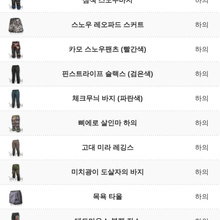
삼색 스노우바지
하의
스노우 레오파드 스커트
하의
카모 스노우팬츠 (빨간색)
하의
핀스트라이프 슬랙스 (검은색)
하의
체크무늬 바지 (파란색)
하의
삐에로 살인마 하의
하의
고대 미라 레깅스
하의
미치광이 도살자의 바지
하의
목욕 타올
하의