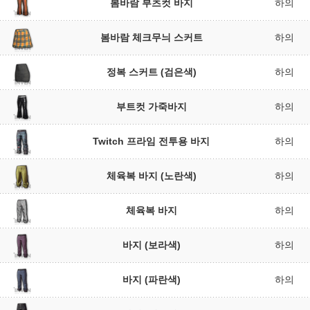
봄바람 부츠컷 바지
하의
봄바람 체크무늬 스커트
하의
정복 스커트 (검은색)
하의
부트컷 가죽바지
하의
Twitch 프라임 전투용 바지
하의
체육복 바지 (노란색)
하의
체육복 바지
하의
바지 (보라색)
하의
바지 (파란색)
하의