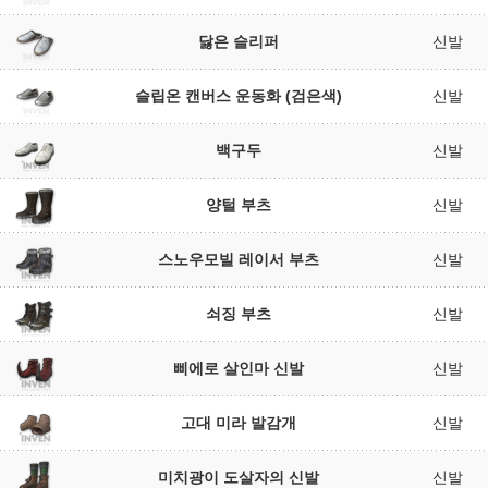
닳은 슬리퍼
신발
슬립온 캔버스 운동화 (검은색)
신발
백구두
신발
양털 부츠
신발
스노우모빌 레이서 부츠
신발
쇠징 부츠
신발
삐에로 살인마 신발
신발
고대 미라 발감개
신발
미치광이 도살자의 신발
신발