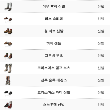
여우 후작 신발
신발
피스 슬리퍼
신발
원 러브 신발
신발
히피 샌들
신발
그루비 부츠
신발
크리스마스 엘프 부츠
신발
전투 순록 레깅스
신발
크리스마스 파티 신발
신발
스노우맨 신발
신발