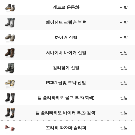
레트로 운동화
신발
에이전트 크림슨 부츠
신발
하이커 신발
신발
서바이버 바이커 신발
신발
길라잡이 신발
신발
PCS4 금빛 도약 신발
신발
엘 솔리타리오 울프 부츠(회색)
신발
엘 솔리타리오 바이커 부츠(갈색)
신발
프리티 파자마 슬리퍼
신발