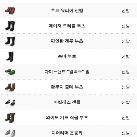
루트 워리어 신발
신발
메이저 트러블 부츠
신발
편안한 전투 부츠
신발
승마 부츠
신발
다이노랜드 "알렉스" 발
신발
황무지 금테 부츠
신발
아킬레스 샌들
신발
와이드 가드 직물 부츠
신발
치어리더 운동화
신발