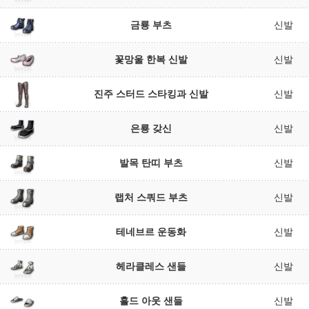
금룡 부츠
신발
꽃망울 한복 신발
신발
진주 스터드 스타킹과 신발
신발
은룡 갖신
신발
발목 탄띠 부츠
신발
랩처 스쿼드 부츠
신발
테네브르 운동화
신발
헤라클레스 샌들
신발
홀드 아웃 샌들
신발