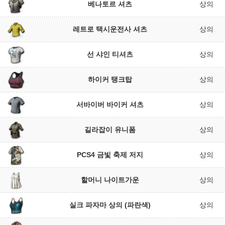
베나토르 셔츠
상의
레트로 택시운전사 셔츠
상의
선 샤인 티셔츠
상의
하이커 탱크탑
상의
서바이버 바이커 셔츠
상의
길라잡이 유니폼
상의
PCS4 금빛 축제 저지
상의
할머니 나이트가운
상의
실크 파자마 상의 (파란색)
상의