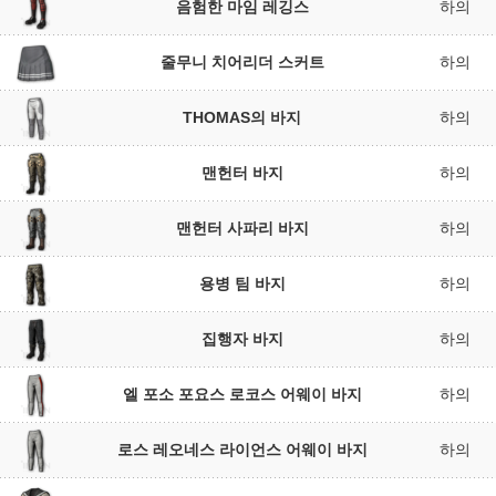
음험한 마임 레깅스
하의
줄무니 치어리더 스커트
하의
THOMAS의 바지
하의
맨헌터 바지
하의
맨헌터 사파리 바지
하의
용병 팀 바지
하의
집행자 바지
하의
엘 포소 포요스 로코스 어웨이 바지
하의
로스 레오네스 라이언스 어웨이 바지
하의