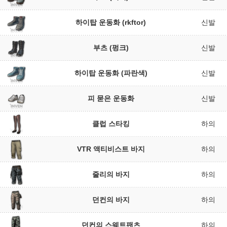
하이탑 운동화 (rkftor)
신발
부츠 (펑크)
신발
하이탑 운동화 (파란색)
신발
피 묻은 운동화
신발
클럽 스타킹
하의
VTR 액티비스트 바지
하의
줄리의 바지
하의
던컨의 바지
하의
던컨의 스웨트팬츠
하의