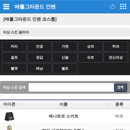
배틀그라운드
인벤
[배틀그라운드 인벤 코스튬]
의상 스킨 갤러리
머리
안경
가면
상의
하의
겉옷
장갑
신발
슈트
전신의상
헬멧
배낭
벨트
의상 스킨 검색
아이콘
이름
종류
베나토르 스커트
하의