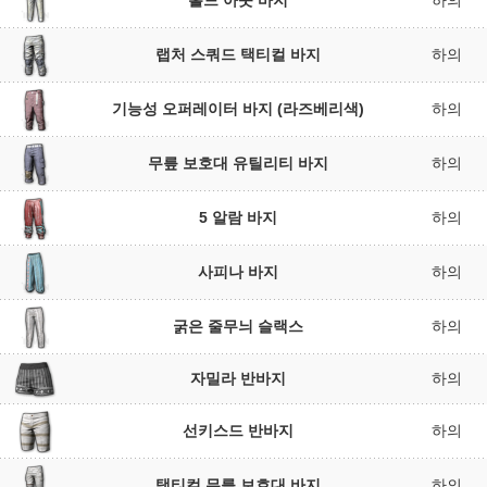
홀드 아웃 바지
하의
랩처 스쿼드 택티컬 바지
하의
기능성 오퍼레이터 바지 (라즈베리색)
하의
무릎 보호대 유틸리티 바지
하의
5 알람 바지
하의
사피나 바지
하의
굵은 줄무늬 슬랙스
하의
자밀라 반바지
하의
선키스드 반바지
하의
택티컬 무릎 보호대 바지
하의