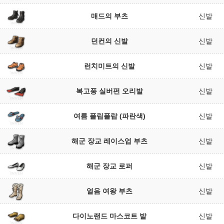
매드의 부츠
신발
던컨의 신발
신발
런치미트의 신발
신발
복고풍 실버펀 오리발
신발
여름 플립플랍 (파란색)
신발
해군 장교 레이스업 부츠
신발
해군 장교 로퍼
신발
얼음 여왕 부츠
신발
다이노랜드 마스코트 발
신발