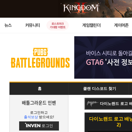
로스트아크
뉴스
커뮤니티
게임캘린더
게이머존
기대평 이벤트
홈
클랜 디스코드 찾기
배틀그라운드 인벤
다이노랜드 로고 배낭
로그인하고
출석보상
받으세요!
다이노랜드 로고 배낭 (
2)
로그인