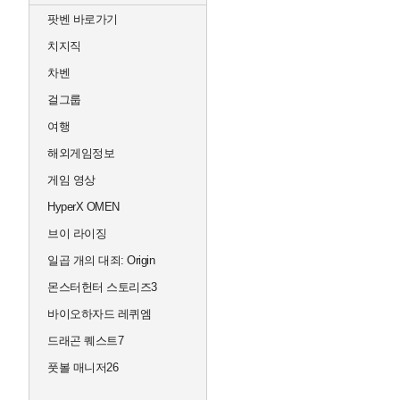
팟벤 바로가기
치지직
차벤
걸그룹
여행
해외게임정보
게임 영상
HyperX OMEN
브이 라이징
일곱 개의 대죄: Origin
몬스터헌터 스토리즈3
바이오하자드 레퀴엠
드래곤 퀘스트7
풋볼 매니저26