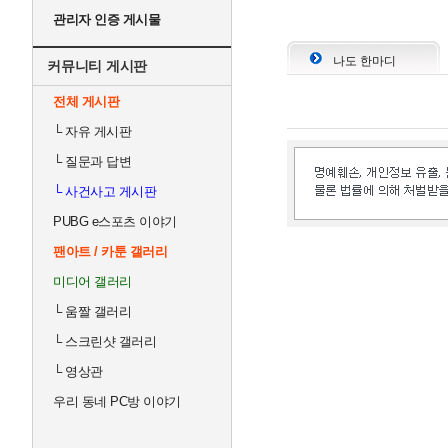
관리자 인증 게시물
나도 한마디
커뮤니티 게시판
전체 게시판
└
자유 게시판
└
질문과 답변
└
사건사고 게시판
PUBG e스포츠 이야기
팬아트 / 카툰 갤러리
미디어 갤러리
└
움짤 갤러리
└
스크린샷 갤러리
└
영상관
우리 동네 PC방 이야기