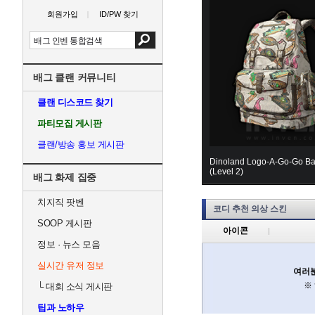
회원가입
ID/PW 찾기
배그 클랜 커뮤니티
클랜 디스코드 찾기
파티모집 게시판
클랜/방송 홍보 게시판
Dinoland Logo-A-Go-Go B
(Level 2)
배그 화제 집중
치지직 팟벤
코디 추천 의상 스킨
SOOP 게시판
아이콘
정보 · 뉴스 모음
실시간 유저 정보
여러분
※
└
대회 소식 게시판
팁과 노하우