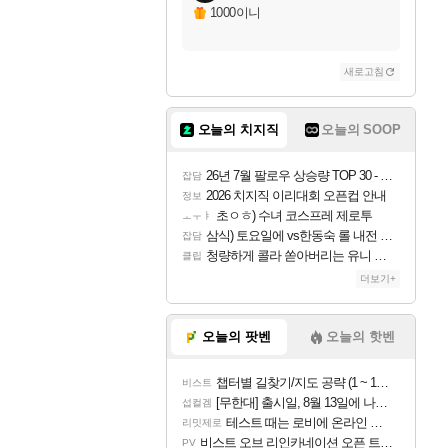
1000이니
새로고침
오늘의 치지직
오늘의 SOOP
26년 7월 팔로우 상승량 TOP 30 - 월간 치지직
잡담
2026 치지직 이리대회 오픈컵 안내
정보
초ㅇㅎ) 수녀 코스프레 제로투
ㅗㅜㅑ
삼식) 토요일에 vs한동숙 롤 내전 예정
잡담
청량하게 콜라 쏟아버리는 유니 ㅋㅋㅋ
클립
더보기+
오늘의 팟벤
오늘의 핫벤
챕터별 길찾기/지도 공략 (1 ~ 12장)
비스트
[무한대] 출시일, 8월 13일에 나오나
섭컬겜
테스트 때는 로비에 온라인 기능이 있는데
리밋제로
비스트 오브 리인카네이션 오픈 트레일러
PV