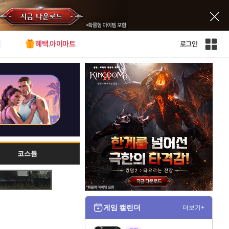
혜택.아이마트
로그인
인
벤
전
체
사
이
트
맵
코스튬
게임 캘린더
더보기+