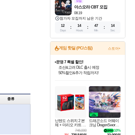
모집
아스오라 CBT 모집
08.19
참가자 모집까지 남은 기간
12
14
47
14
Days
Hours
Min
Sec
게임 핫딜 (PC/스팀)
스토어+
문명 7 특별 할인!
조선&고려 DLC 출시 예정
50%할인&추가 적립까지!
인벤게임즈 8월 특별 할인!
드래곤소드: 어웨이크닝 입점!
귀무자: 검의 길 예약 판매 중!
비스트 오브 리인카네이션 정식 출시!
커세어 코브 출시 기념 할인!
더 렐릭 퍼스트 가디언 정식 출시
베데스다 40주년 기념 할인 중!
마블 투혼 파이팅 소울즈 예약 판매 중!
캡콤 프렌차이즈 할인 진행 중!
캡콤 일부 상품 상시 할인
스타워즈 은하계 레이서
로블록스 기프트 카드 공식 입점
인기 퍼블리셔 모음!
스팀으로 만나는 드래곤소드!
10% 할인과
게임프릭 신작 IP
해적'섬'을 발전시키자!
설화x하드코어 액션!
베데스다의 명작들을
마블 히어로 총 출동&화려한 격투!
몬헌, 바하 등 인기 IP를
몬헌 와일즈 & 드래곤즈 도그마2
인벤게임즈에서 10% 추가 적립
Robux를 가장 안전하고
최대 90% 할인가를 만나보세요!
네이버혜택과 함께 만나보세요!
이니&베니 혜택까지!
네이버 혜택가와 함께 예약하세요!
할인&네이버혜택으로 만나보세요!
네이버페이 혜택과 만나보세요!
40주년 프로모션으로 만나보세요!
네이버 포인트 혜택까지!
할인가에 만나보세요!
일부 에디션 상시 할인!
혜택으로 예약 판매 중
편안하게 충전하세요
종류
닌텐도 스위치 2 본
드래곤소드 어웨이
체 + 마리오 카트 월
크닝 DragonSword A
드
wakening
746,000
10%