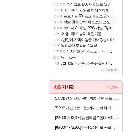
리싱크드 1.06 패치노트 (8/5)
리싱크드
체험 캐릭터만으로 허상 40레벨 하이와티아 5분 컷!｜에이메스·린네·모니에 명함
명조
프로젝트 RX 도쿄 게임쇼 참가 결정
섭컬겜
AI발 원가 압박, 메인보드값 오르나
해외겜
라이자 AI 채팅 RPG 게임 [RyzaChat: AI] 공개
섭컬겜
[여행_국내] 남해 독일마을
여행
7년만에 가족여행을 다녀왔습니다.
여행
동해바다 추암해수욕장
여행
4컷 만화 | 야간 보초는 너무 힘들어
아주프로
뉴비 질문
명조
7월~8월 부산-단양-충주-울진 다녀왔어요~
여행
새로고침
핫딜
게시판
더보기+
54%할인 외갓집 옥천 함흥 냉면 세트, 물냉면 5인분 + 비빔냉면 5인분, 1세트
71%특가 맘스럽 아토워시 프렌치 라벤더 캡슐세제 파우치형, 실내건조형, 200개입, 1개
[22,900 -> 13,900] 숯불매콤오돌뼈 300g x 4팩
[86,000 -> 42,900] 단백질쉐이크 곡물맛490g+초코맛490g