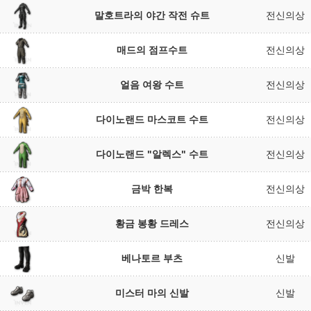
말호트라의 야간 작전 슈트
전신의상
매드의 점프수트
전신의상
얼음 여왕 수트
전신의상
다이노랜드 마스코트 수트
전신의상
다이노랜드 "알렉스" 수트
전신의상
금박 한복
전신의상
황금 봉황 드레스
전신의상
베나토르 부츠
신발
미스터 마의 신발
신발