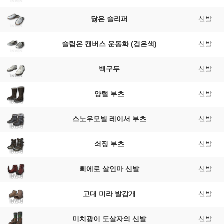
닳은 슬리퍼
신발
슬립온 캔버스 운동화 (검은색)
신발
백구두
신발
양털 부츠
신발
스노우모빌 레이서 부츠
신발
쇠징 부츠
신발
삐에로 살인마 신발
신발
고대 미라 발감개
신발
미치광이 도살자의 신발
신발