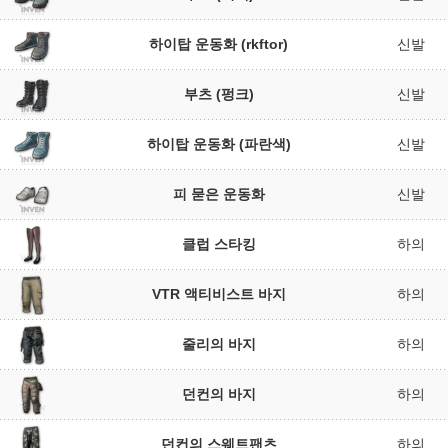
하이탑 운동화 (rkftor)
신발
부츠 (펑크)
신발
하이탑 운동화 (파란색)
신발
피 묻은 운동화
신발
클럽 스타킹
하의
VTR 액티비스트 바지
하의
줄리의 바지
하의
던컨의 바지
하의
던컨의 스웨트팬츠
하의