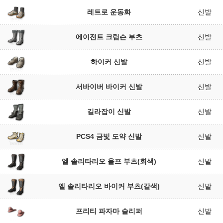
레트로 운동화
신발
에이전트 크림슨 부츠
신발
하이커 신발
신발
서바이버 바이커 신발
신발
길라잡이 신발
신발
PCS4 금빛 도약 신발
신발
엘 솔리타리오 울프 부츠(회색)
신발
엘 솔리타리오 바이커 부츠(갈색)
신발
프리티 파자마 슬리퍼
신발