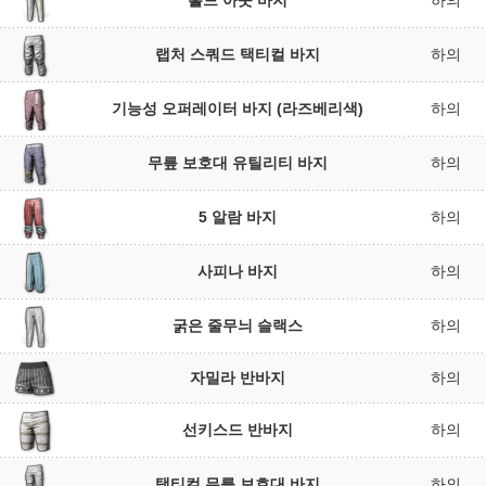
홀드 아웃 바지
하의
랩처 스쿼드 택티컬 바지
하의
기능성 오퍼레이터 바지 (라즈베리색)
하의
무릎 보호대 유틸리티 바지
하의
5 알람 바지
하의
사피나 바지
하의
굵은 줄무늬 슬랙스
하의
자밀라 반바지
하의
선키스드 반바지
하의
택티컬 무릎 보호대 바지
하의