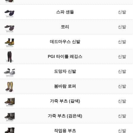
스파 샌들
신발
쪼리
신발
데드마우스 신발
신발
PGI 타이틀 레깅스
신발
도망자 신발
신발
봄바람 로퍼
신발
가죽 부츠 (갈색)
신발
가죽 부츠 (검은색)
신발
작업용 부츠
신발