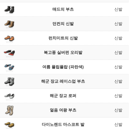
매드의 부츠
신발
던컨의 신발
신발
런치미트의 신발
신발
복고풍 실버펀 오리발
신발
여름 플립플랍 (파란색)
신발
해군 장교 레이스업 부츠
신발
해군 장교 로퍼
신발
얼음 여왕 부츠
신발
다이노랜드 마스코트 발
신발