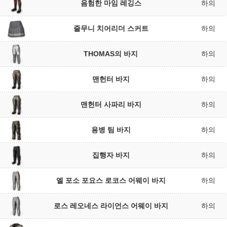
음험한 마임 레깅스
하의
줄무니 치어리더 스커트
하의
THOMAS의 바지
하의
맨헌터 바지
하의
맨헌터 사파리 바지
하의
용병 팀 바지
하의
집행자 바지
하의
엘 포소 포요스 로코스 어웨이 바지
하의
로스 레오네스 라이언스 어웨이 바지
하의