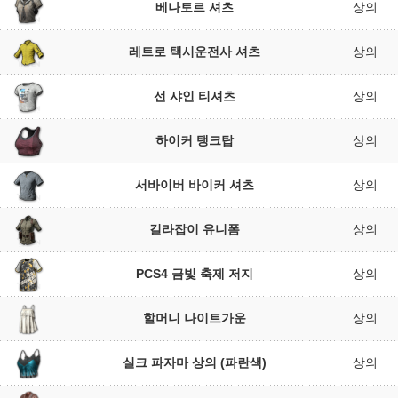
베나토르 셔츠
상의
레트로 택시운전사 셔츠
상의
선 샤인 티셔츠
상의
하이커 탱크탑
상의
서바이버 바이커 셔츠
상의
길라잡이 유니폼
상의
PCS4 금빛 축제 저지
상의
할머니 나이트가운
상의
실크 파자마 상의 (파란색)
상의