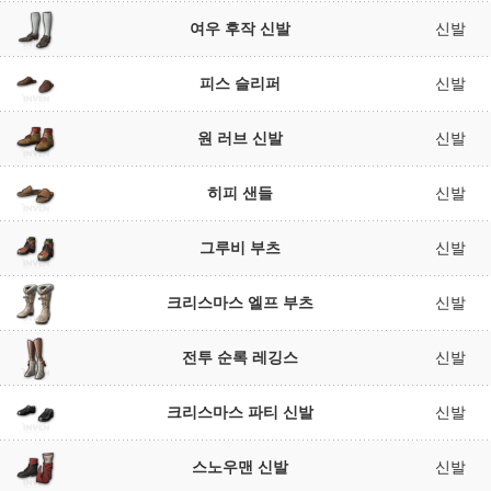
여우 후작 신발
신발
피스 슬리퍼
신발
원 러브 신발
신발
히피 샌들
신발
그루비 부츠
신발
크리스마스 엘프 부츠
신발
전투 순록 레깅스
신발
크리스마스 파티 신발
신발
스노우맨 신발
신발