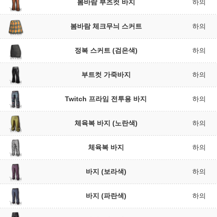
봄바람 부츠컷 바지
하의
봄바람 체크무늬 스커트
하의
정복 스커트 (검은색)
하의
부트컷 가죽바지
하의
Twitch 프라임 전투용 바지
하의
체육복 바지 (노란색)
하의
체육복 바지
하의
바지 (보라색)
하의
바지 (파란색)
하의