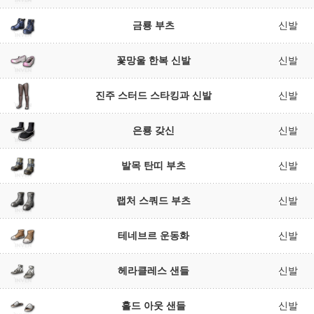
금룡 부츠
신발
꽃망울 한복 신발
신발
진주 스터드 스타킹과 신발
신발
은룡 갖신
신발
발목 탄띠 부츠
신발
랩처 스쿼드 부츠
신발
테네브르 운동화
신발
헤라클레스 샌들
신발
홀드 아웃 샌들
신발