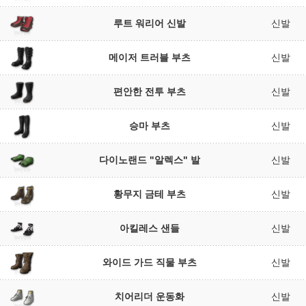
루트 워리어 신발
신발
메이저 트러블 부츠
신발
편안한 전투 부츠
신발
승마 부츠
신발
다이노랜드 "알렉스" 발
신발
황무지 금테 부츠
신발
아킬레스 샌들
신발
와이드 가드 직물 부츠
신발
치어리더 운동화
신발