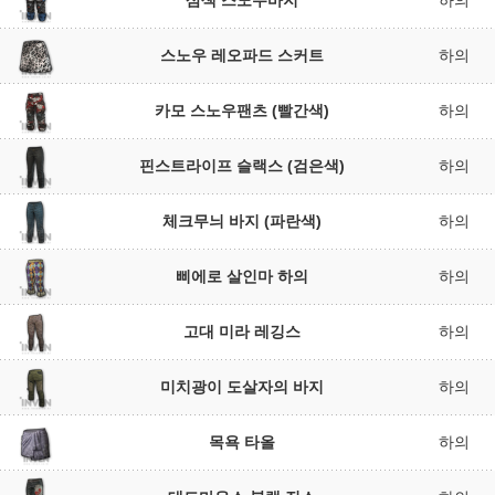
삼색 스노우바지
하의
스노우 레오파드 스커트
하의
카모 스노우팬츠 (빨간색)
하의
핀스트라이프 슬랙스 (검은색)
하의
체크무늬 바지 (파란색)
하의
삐에로 살인마 하의
하의
고대 미라 레깅스
하의
미치광이 도살자의 바지
하의
목욕 타올
하의