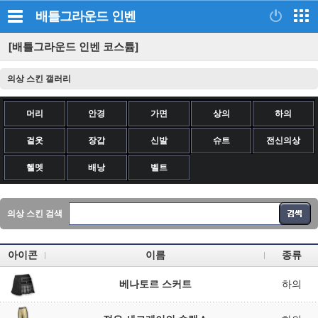
배틀그라운드
인벤
[배틀그라운드 인벤 코스튬]
의상 스킨 갤러리
머리
안경
가면
상의
하의
겉옷
장갑
신발
슈트
전신의상
헬멧
배낭
벨트
의상 스킨 검색
아이콘
이름
종류
베나토르 스커트
하의