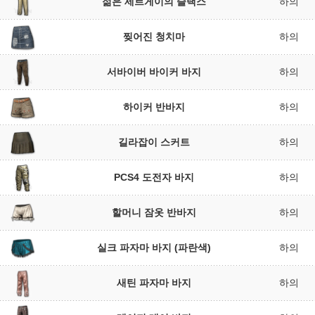
젊은 세르게이의 슬랙스
하의
찢어진 청치마
하의
서바이버 바이커 바지
하의
하이커 반바지
하의
길라잡이 스커트
하의
PCS4 도전자 바지
하의
할머니 잠옷 반바지
하의
실크 파자마 바지 (파란색)
하의
새틴 파자마 바지
하의