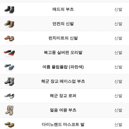
매드의 부츠
신발
던컨의 신발
신발
런치미트의 신발
신발
복고풍 실버펀 오리발
신발
여름 플립플랍 (파란색)
신발
해군 장교 레이스업 부츠
신발
해군 장교 로퍼
신발
얼음 여왕 부츠
신발
다이노랜드 마스코트 발
신발