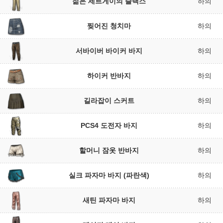
젊은 세르게이의 슬랙스
하의
찢어진 청치마
하의
서바이버 바이커 바지
하의
하이커 반바지
하의
길라잡이 스커트
하의
PCS4 도전자 바지
하의
할머니 잠옷 반바지
하의
실크 파자마 바지 (파란색)
하의
새틴 파자마 바지
하의