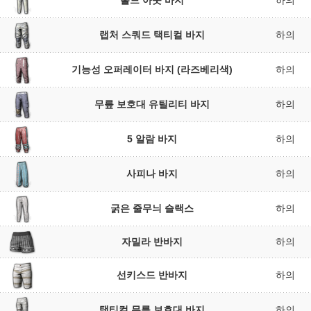
홀드 아웃 바지
하의
랩처 스쿼드 택티컬 바지
하의
기능성 오퍼레이터 바지 (라즈베리색)
하의
무릎 보호대 유틸리티 바지
하의
5 알람 바지
하의
사피나 바지
하의
굵은 줄무늬 슬랙스
하의
자밀라 반바지
하의
선키스드 반바지
하의
택티컬 무릎 보호대 바지
하의