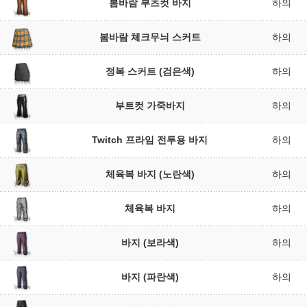
봄바람 부츠컷 바지
하의
봄바람 체크무늬 스커트
하의
정복 스커트 (검은색)
하의
부트컷 가죽바지
하의
Twitch 프라임 전투용 바지
하의
체육복 바지 (노란색)
하의
체육복 바지
하의
바지 (보라색)
하의
바지 (파란색)
하의