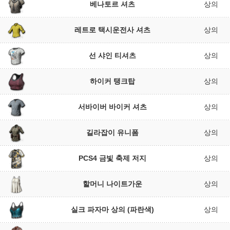
베나토르 셔츠
상의
레트로 택시운전사 셔츠
상의
선 샤인 티셔츠
상의
하이커 탱크탑
상의
서바이버 바이커 셔츠
상의
길라잡이 유니폼
상의
PCS4 금빛 축제 저지
상의
할머니 나이트가운
상의
실크 파자마 상의 (파란색)
상의