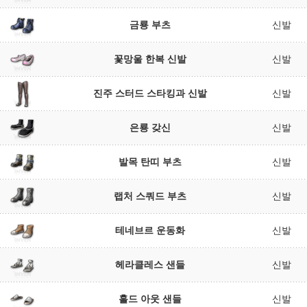
금룡 부츠
신발
꽃망울 한복 신발
신발
진주 스터드 스타킹과 신발
신발
은룡 갖신
신발
발목 탄띠 부츠
신발
랩처 스쿼드 부츠
신발
테네브르 운동화
신발
헤라클레스 샌들
신발
홀드 아웃 샌들
신발