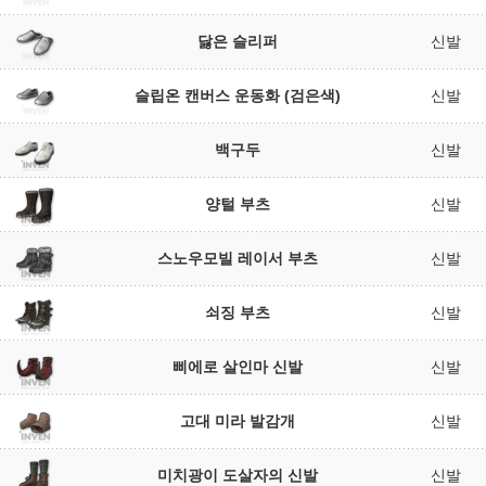
닳은 슬리퍼
신발
슬립온 캔버스 운동화 (검은색)
신발
백구두
신발
양털 부츠
신발
스노우모빌 레이서 부츠
신발
쇠징 부츠
신발
삐에로 살인마 신발
신발
고대 미라 발감개
신발
미치광이 도살자의 신발
신발