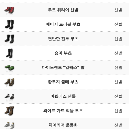
루트 워리어 신발
신발
메이저 트러블 부츠
신발
편안한 전투 부츠
신발
승마 부츠
신발
다이노랜드 "알렉스" 발
신발
황무지 금테 부츠
신발
아킬레스 샌들
신발
와이드 가드 직물 부츠
신발
치어리더 운동화
신발