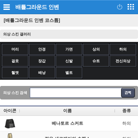
배틀그라운드
인벤
[배틀그라운드 인벤 코스튬]
의상 스킨 갤러리
머리
안경
가면
상의
하의
겉옷
장갑
신발
슈트
전신의상
헬멧
배낭
벨트
의상 스킨 검색
아이콘
이름
종류
베나토르 스커트
하의