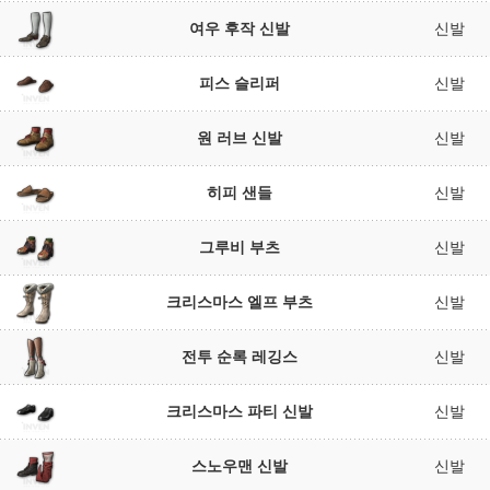
여우 후작 신발
신발
피스 슬리퍼
신발
원 러브 신발
신발
히피 샌들
신발
그루비 부츠
신발
크리스마스 엘프 부츠
신발
전투 순록 레깅스
신발
크리스마스 파티 신발
신발
스노우맨 신발
신발