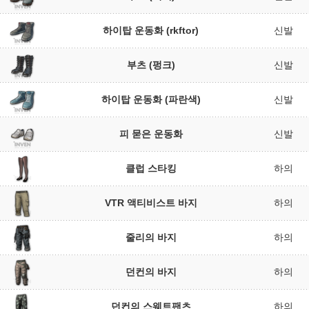
하이탑 운동화 (rkftor)
신발
부츠 (펑크)
신발
하이탑 운동화 (파란색)
신발
피 묻은 운동화
신발
클럽 스타킹
하의
VTR 액티비스트 바지
하의
줄리의 바지
하의
던컨의 바지
하의
던컨의 스웨트팬츠
하의