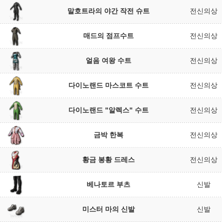
말호트라의 야간 작전 슈트
전신의상
매드의 점프수트
전신의상
얼음 여왕 수트
전신의상
다이노랜드 마스코트 수트
전신의상
다이노랜드 "알렉스" 수트
전신의상
금박 한복
전신의상
황금 봉황 드레스
전신의상
베나토르 부츠
신발
미스터 마의 신발
신발