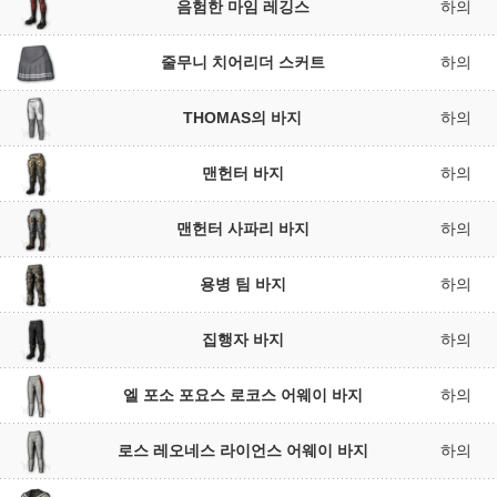
음험한 마임 레깅스
하의
줄무니 치어리더 스커트
하의
THOMAS의 바지
하의
맨헌터 바지
하의
맨헌터 사파리 바지
하의
용병 팀 바지
하의
집행자 바지
하의
엘 포소 포요스 로코스 어웨이 바지
하의
로스 레오네스 라이언스 어웨이 바지
하의