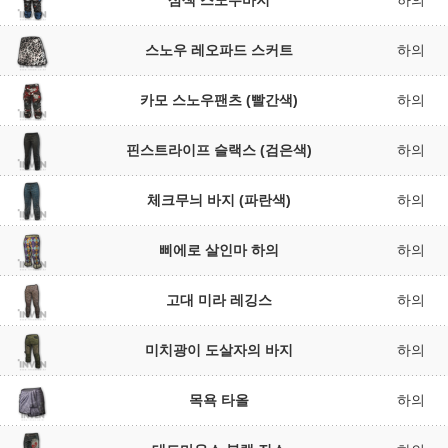
삼색 스노우바지
하의
스노우 레오파드 스커트
하의
카모 스노우팬츠 (빨간색)
하의
핀스트라이프 슬랙스 (검은색)
하의
체크무늬 바지 (파란색)
하의
삐에로 살인마 하의
하의
고대 미라 레깅스
하의
미치광이 도살자의 바지
하의
목욕 타올
하의