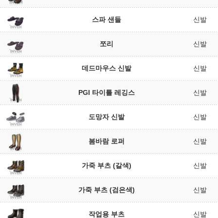
스파 샌들
신발
쪼리
신발
데드마우스 신발
신발
PGI 타이틀 레깅스
신발
도망자 신발
신발
봄바람 로퍼
신발
가죽 부츠 (갈색)
신발
가죽 부츠 (검은색)
신발
작업용 부츠
신발