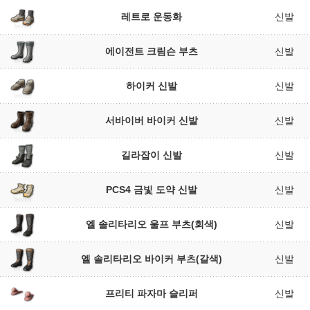
레트로 운동화
신발
에이전트 크림슨 부츠
신발
하이커 신발
신발
서바이버 바이커 신발
신발
길라잡이 신발
신발
PCS4 금빛 도약 신발
신발
엘 솔리타리오 울프 부츠(회색)
신발
엘 솔리타리오 바이커 부츠(갈색)
신발
프리티 파자마 슬리퍼
신발