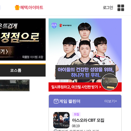
혜택.아이마트
로그인
인
벤
전
체
사
이
트
맵
코스튬
게임 캘린더
더보기+
모집
아스오라 CBT 모집
08.19