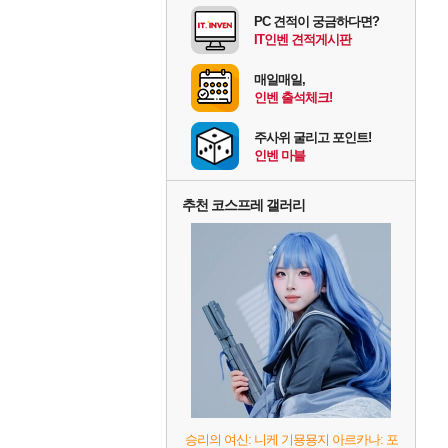
PC 견적이 궁금하다면?
IT인벤 견적게시판
매일매일,
인벤 출석체크!
주사위 굴리고 포인트!
인벤 마블
추천 코스프레 갤러리
승리의 여신: 니케 기묭묭지 아르카나: 포