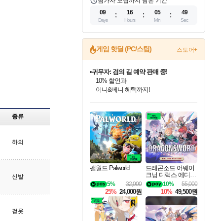
참가자 모집까지 남은 기간
09
16
05
48
Days
Hours
Min
Sec
게임 핫딜 (PC/스팀)
스토어+
귀무자: 검의 길 예약 판매 중!
10% 할인과
이니&베니 혜택까지!
인벤게임즈 8월 특별 할인!
드래곤소드: 어웨이크닝 입점!
문명 7 특별 할인!
마블 투혼 파이팅 소울즈 정식출시!
비스트 오브 리인카네이션 정식 출시!
커세어 코브 출시 기념 할인!
더 렐릭 퍼스트 가디언 정식 출시
베데스다 40주년 기념 할인 중!
캡콤 프렌차이즈 할인 진행 중!
캡콤 일부 상품 상시 할인
스타워즈 은하계 레이서
로블록스 기프트 카드 공식 입점
인기 퍼블리셔 모음!
스팀으로 만나는 드래곤소드!
조선&고려 DLC 출시 예정
마블 히어로 총 출동&화려한 격투!
게임프릭 신작 IP
해적'섬'을 발전시키자!
설화x하드코어 액션!
베데스다의 명작들을
몬헌, 바하 등 인기 IP를
몬헌 와일즈 & 드래곤즈 도그마2
인벤게임즈에서 10% 추가 적립
Robux를 가장 안전하고
종류
최대 90% 할인가를 만나보세요!
네이버혜택과 함께 만나보세요!
50%할인&추가 적립까지!
네이버 포인트 혜택까지!
네이버 혜택가와 함께 예약하세요!
할인&네이버혜택으로 만나보세요!
네이버페이 혜택과 만나보세요!
40주년 프로모션으로 만나보세요!
할인가에 만나보세요!
일부 에디션 상시 할인!
혜택으로 예약 판매 중
편안하게 충전하세요
하의
팰월드 Palworld
드래곤소드 어웨이
크닝 디럭스 에디션
신발
DragonSword Awake
5%
32,000
10%
55,000
ning Deluxe Edition
25%
24,000원
10%
49,500원
겉옷