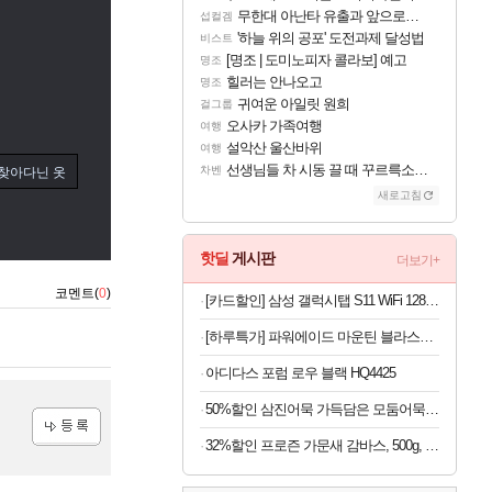
무한대 아난타 유출과 앞으로의 예상 (루머)
섭컬겜
'하늘 위의 공포' 도전과제 달성법
비스트
[명조 | 도미노피자 콜라보] 예고
명조
힐러는 안나오고
명조
귀여운 아일릿 원희
걸그룹
오사카 가족여행
여행
설악산 울산바위
여행
선생님들 차 시동 끌 때 꾸르륵소리나는데
차벤
찾아다닌 옷
새로고침
핫딜
게시판
더보기+
코멘트(
0
)
[카드할인] 삼성 갤럭시탭 S11 WiFi 128GB 27.8cm(11형) S펜포함 태블릿PC
[하루특가] 파워에이드 마운틴 블라스트, 900ml, 12개
아디다스 포럼 로우 블랙 HQ4425
50%할인 삼진어묵 가득담은 모둠어묵탕, 484g, 2개
32%할인 프로즌 가문새 감바스, 500g, 2개
등록