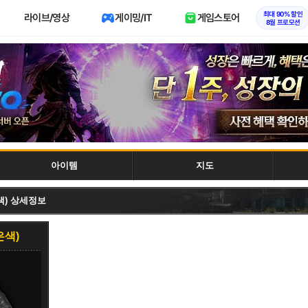
최대 90% 할인
라이브/영상
게이밍/IT
게임스토어
8월 프로모션
아이템
지도
색) 상세정보
은색)