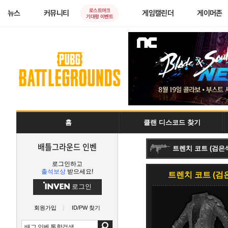
로스트아크
뉴스
커뮤니티
게임캘린더
게이머존
기대평 이벤트
홈
클랜 디스코드 찾기
배틀그라운드 인벤
트렌치 코트 (검은
로그인하고
출석보상
받으세요!
트렌치 코트 (검
로그인
회원가입
ID/PW 찾기