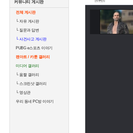
커뮤니티 게시판
전체 게시판
└
자유 게시판
└
질문과 답변
└
사건사고 게시판
PUBG e스포츠 이야기
팬아트 / 카툰 갤러리
미디어 갤러리
└
움짤 갤러리
└
스크린샷 갤러리
└
영상관
우리 동네 PC방 이야기