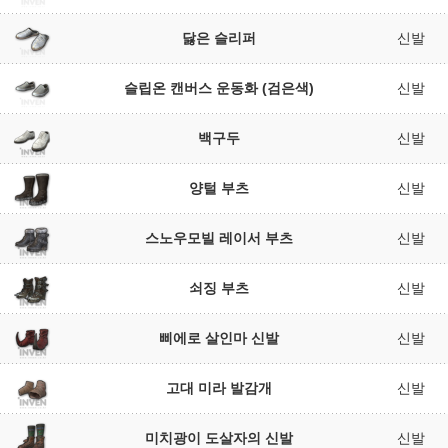
닳은 슬리퍼
신발
슬립온 캔버스 운동화 (검은색)
신발
백구두
신발
양털 부츠
신발
스노우모빌 레이서 부츠
신발
쇠징 부츠
신발
삐에로 살인마 신발
신발
고대 미라 발감개
신발
미치광이 도살자의 신발
신발