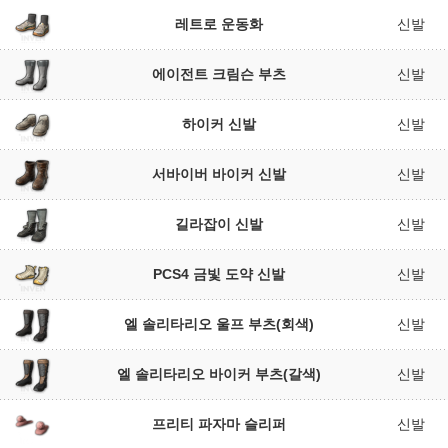
레트로 운동화
신발
에이전트 크림슨 부츠
신발
하이커 신발
신발
서바이버 바이커 신발
신발
길라잡이 신발
신발
PCS4 금빛 도약 신발
신발
엘 솔리타리오 울프 부츠(회색)
신발
엘 솔리타리오 바이커 부츠(갈색)
신발
프리티 파자마 슬리퍼
신발