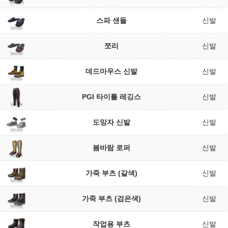
스파 샌들
신발
쪼리
신발
데드마우스 신발
신발
PGI 타이틀 레깅스
신발
도망자 신발
신발
봄바람 로퍼
신발
가죽 부츠 (갈색)
신발
가죽 부츠 (검은색)
신발
작업용 부츠
신발