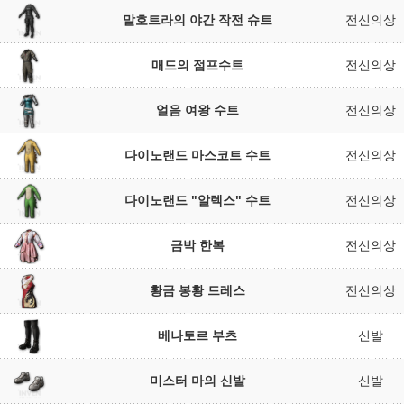
말호트라의 야간 작전 슈트
전신의상
매드의 점프수트
전신의상
얼음 여왕 수트
전신의상
다이노랜드 마스코트 수트
전신의상
다이노랜드 "알렉스" 수트
전신의상
금박 한복
전신의상
황금 봉황 드레스
전신의상
베나토르 부츠
신발
미스터 마의 신발
신발