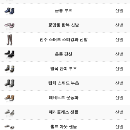
금룡 부츠
신발
꽃망울 한복 신발
신발
진주 스터드 스타킹과 신발
신발
은룡 갖신
신발
발목 탄띠 부츠
신발
랩처 스쿼드 부츠
신발
테네브르 운동화
신발
헤라클레스 샌들
신발
홀드 아웃 샌들
신발