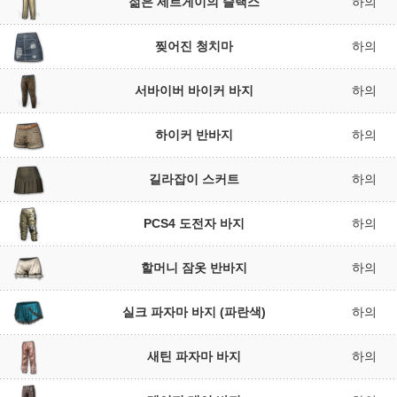
젊은 세르게이의 슬랙스
하의
찢어진 청치마
하의
서바이버 바이커 바지
하의
하이커 반바지
하의
길라잡이 스커트
하의
PCS4 도전자 바지
하의
할머니 잠옷 반바지
하의
실크 파자마 바지 (파란색)
하의
새틴 파자마 바지
하의