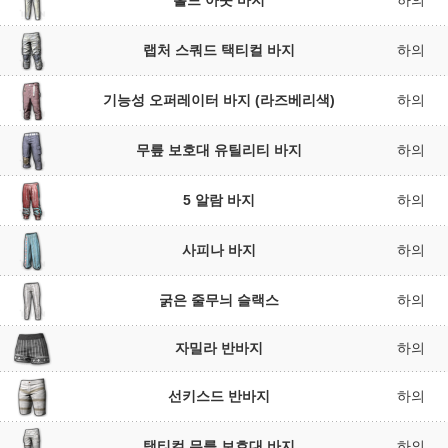
홀드 아웃 바지
하의
랩처 스쿼드 택티컬 바지
하의
기능성 오퍼레이터 바지 (라즈베리색)
하의
무릎 보호대 유틸리티 바지
하의
5 알람 바지
하의
사피나 바지
하의
굵은 줄무늬 슬랙스
하의
자밀라 반바지
하의
선키스드 반바지
하의
택티컬 무릎 보호대 바지
하의