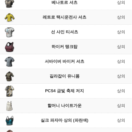
베나토르 셔츠
상의
레트로 택시운전사 셔츠
상의
선 샤인 티셔츠
상의
하이커 탱크탑
상의
서바이버 바이커 셔츠
상의
길라잡이 유니폼
상의
PCS4 금빛 축제 저지
상의
할머니 나이트가운
상의
실크 파자마 상의 (파란색)
상의