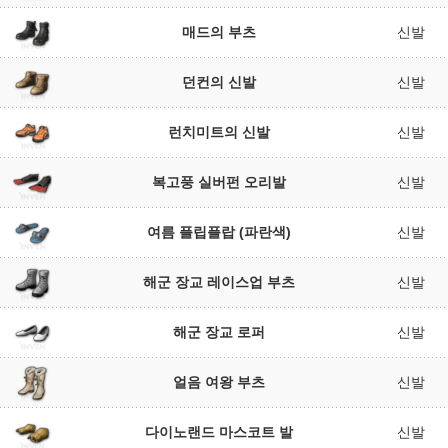
매드의 부츠
신발
던컨의 신발
신발
런치미트의 신발
신발
복고풍 실버펀 오리발
신발
여름 플립플랍 (파란색)
신발
해군 장교 레이스업 부츠
신발
해군 장교 로퍼
신발
얼음 여왕 부츠
신발
다이노랜드 마스코트 발
신발