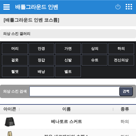
배틀그라운드
인벤
[배틀그라운드 인벤 코스튬]
의상 스킨 갤러리
머리
안경
가면
상의
하의
겉옷
장갑
신발
슈트
전신의상
헬멧
배낭
벨트
의상 스킨 검색
아이콘
이름
종류
베나토르 스커트
하의