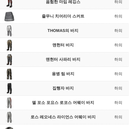
음험한 마임 레깅스
하의
줄무니 치어리더 스커트
하의
THOMAS의 바지
하의
맨헌터 바지
하의
맨헌터 사파리 바지
하의
용병 팀 바지
하의
집행자 바지
하의
엘 포소 포요스 로코스 어웨이 바지
하의
로스 레오네스 라이언스 어웨이 바지
하의