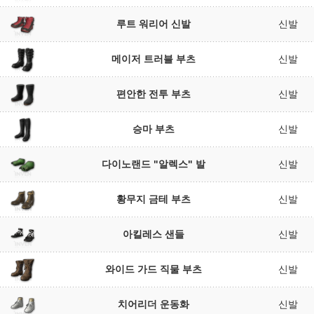
루트 워리어 신발
신발
메이저 트러블 부츠
신발
편안한 전투 부츠
신발
승마 부츠
신발
다이노랜드 "알렉스" 발
신발
황무지 금테 부츠
신발
아킬레스 샌들
신발
와이드 가드 직물 부츠
신발
치어리더 운동화
신발