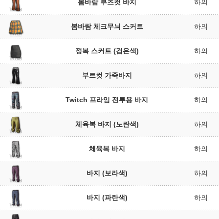
봄바람 부츠컷 바지
하의
봄바람 체크무늬 스커트
하의
정복 스커트 (검은색)
하의
부트컷 가죽바지
하의
Twitch 프라임 전투용 바지
하의
체육복 바지 (노란색)
하의
체육복 바지
하의
바지 (보라색)
하의
바지 (파란색)
하의