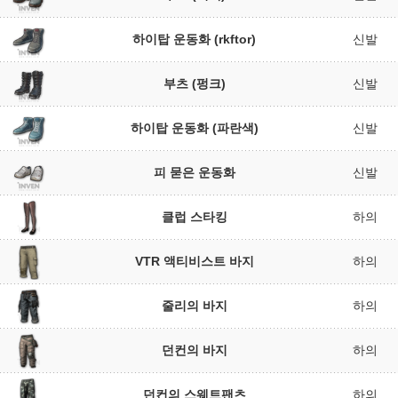
하이탑 운동화 (rkftor)
신발
부츠 (펑크)
신발
하이탑 운동화 (파란색)
신발
피 묻은 운동화
신발
클럽 스타킹
하의
VTR 액티비스트 바지
하의
줄리의 바지
하의
던컨의 바지
하의
던컨의 스웨트팬츠
하의