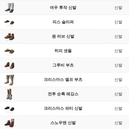
여우 후작 신발
신발
피스 슬리퍼
신발
원 러브 신발
신발
히피 샌들
신발
그루비 부츠
신발
크리스마스 엘프 부츠
신발
전투 순록 레깅스
신발
크리스마스 파티 신발
신발
스노우맨 신발
신발