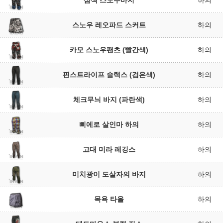
삼색 스노우바지
하의
스노우 레오파드 스커트
하의
카모 스노우팬츠 (빨간색)
하의
핀스트라이프 슬랙스 (검은색)
하의
체크무늬 바지 (파란색)
하의
삐에로 살인마 하의
하의
고대 미라 레깅스
하의
미치광이 도살자의 바지
하의
목욕 타올
하의