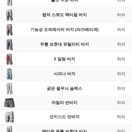
홀드 아웃 바지
하의
랩처 스쿼드 택티컬 바지
하의
기능성 오퍼레이터 바지 (라즈베리색)
하의
무릎 보호대 유틸리티 바지
하의
5 알람 바지
하의
사피나 바지
하의
굵은 줄무늬 슬랙스
하의
자밀라 반바지
하의
선키스드 반바지
하의
택티컬 무릎 보호대 바지
하의