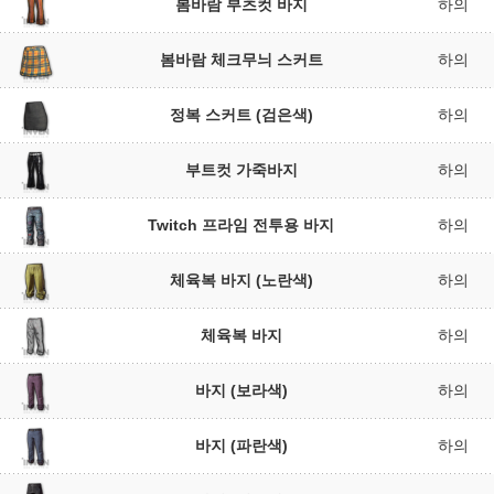
봄바람 부츠컷 바지
하의
봄바람 체크무늬 스커트
하의
정복 스커트 (검은색)
하의
부트컷 가죽바지
하의
Twitch 프라임 전투용 바지
하의
체육복 바지 (노란색)
하의
체육복 바지
하의
바지 (보라색)
하의
바지 (파란색)
하의