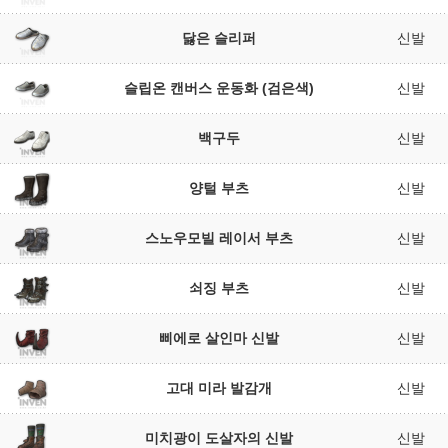
닳은 슬리퍼
신발
슬립온 캔버스 운동화 (검은색)
신발
백구두
신발
양털 부츠
신발
스노우모빌 레이서 부츠
신발
쇠징 부츠
신발
삐에로 살인마 신발
신발
고대 미라 발감개
신발
미치광이 도살자의 신발
신발