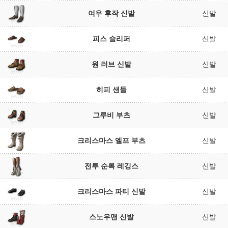
여우 후작 신발
신발
피스 슬리퍼
신발
원 러브 신발
신발
히피 샌들
신발
그루비 부츠
신발
크리스마스 엘프 부츠
신발
전투 순록 레깅스
신발
크리스마스 파티 신발
신발
스노우맨 신발
신발