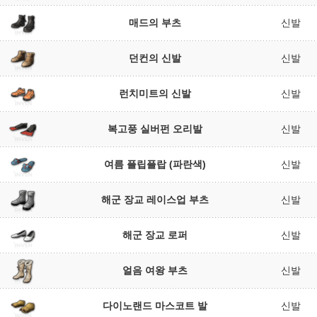
매드의 부츠
신발
던컨의 신발
신발
런치미트의 신발
신발
복고풍 실버펀 오리발
신발
여름 플립플랍 (파란색)
신발
해군 장교 레이스업 부츠
신발
해군 장교 로퍼
신발
얼음 여왕 부츠
신발
다이노랜드 마스코트 발
신발