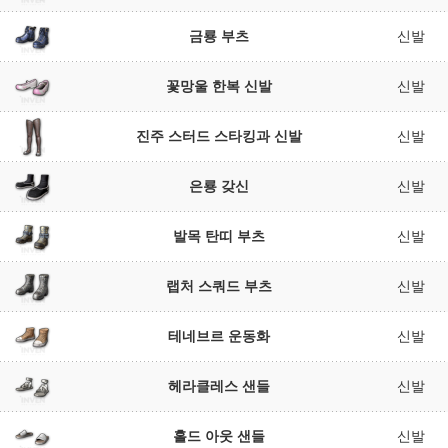
금룡 부츠
신발
꽃망울 한복 신발
신발
진주 스터드 스타킹과 신발
신발
은룡 갖신
신발
발목 탄띠 부츠
신발
랩처 스쿼드 부츠
신발
테네브르 운동화
신발
헤라클레스 샌들
신발
홀드 아웃 샌들
신발