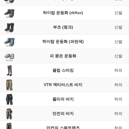
하이탑 운동화 (rkftor)
신발
부츠 (펑크)
신발
하이탑 운동화 (파란색)
신발
피 묻은 운동화
신발
클럽 스타킹
하의
VTR 액티비스트 바지
하의
줄리의 바지
하의
던컨의 바지
하의
던컨의 스웨트팬츠
하의