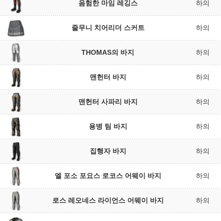
음험한 마임 레깅스
하의
줄무니 치어리더 스커트
하의
THOMAS의 바지
하의
맨헌터 바지
하의
맨헌터 사파리 바지
하의
용병 팀 바지
하의
집행자 바지
하의
엘 포소 포요스 로코스 어웨이 바지
하의
로스 레오네스 라이언스 어웨이 바지
하의