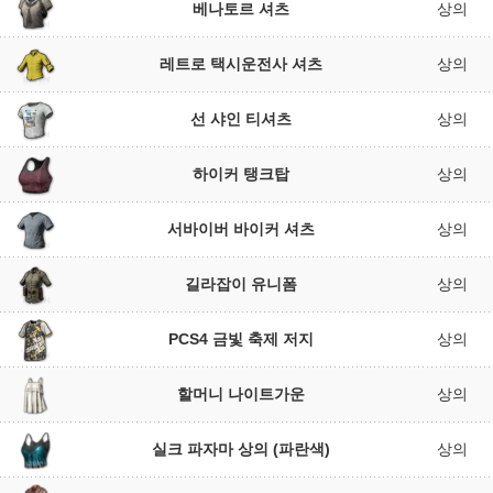
베나토르 셔츠
상의
레트로 택시운전사 셔츠
상의
선 샤인 티셔츠
상의
하이커 탱크탑
상의
서바이버 바이커 셔츠
상의
길라잡이 유니폼
상의
PCS4 금빛 축제 저지
상의
할머니 나이트가운
상의
실크 파자마 상의 (파란색)
상의