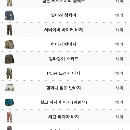
젊은 세르게이의 슬랙스
하의
찢어진 청치마
하의
서바이버 바이커 바지
하의
하이커 반바지
하의
길라잡이 스커트
하의
PCS4 도전자 바지
하의
할머니 잠옷 반바지
하의
실크 파자마 바지 (파란색)
하의
새틴 파자마 바지
하의