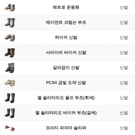
레트로 운동화
신발
에이전트 크림슨 부츠
신발
하이커 신발
신발
서바이버 바이커 신발
신발
길라잡이 신발
신발
PCS4 금빛 도약 신발
신발
엘 솔리타리오 울프 부츠(회색)
신발
엘 솔리타리오 바이커 부츠(갈색)
신발
프리티 파자마 슬리퍼
신발