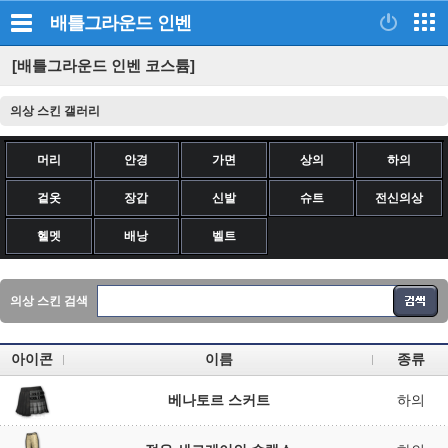
배틀그라운드
인벤
[배틀그라운드 인벤 코스튬]
의상 스킨 갤러리
머리
안경
가면
상의
하의
겉옷
장갑
신발
슈트
전신의상
헬멧
배낭
벨트
의상 스킨 검색
아이콘
이름
종류
베나토르 스커트
하의