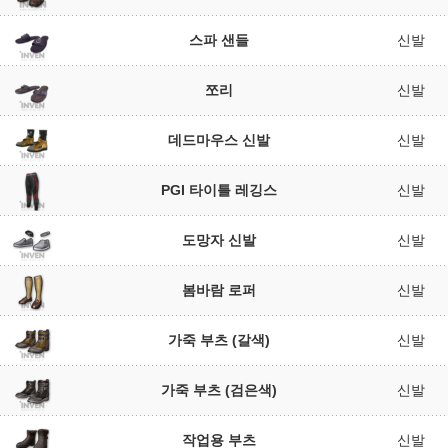
스파 샌들
신발
쪼리
신발
데드마우스 신발
신발
PGI 타이틀 레깅스
신발
도망자 신발
신발
봄바람 로퍼
신발
가죽 부츠 (갈색)
신발
가죽 부츠 (검은색)
신발
작업용 부츠
신발