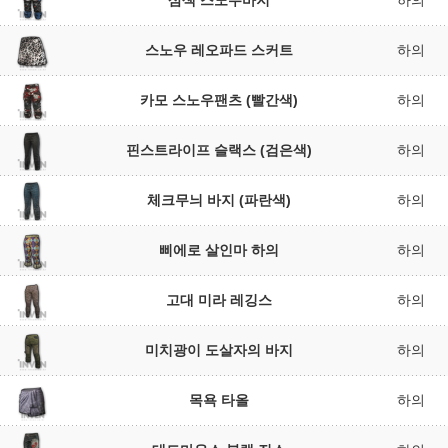
삼색 스노우바지
하의
스노우 레오파드 스커트
하의
카모 스노우팬츠 (빨간색)
하의
핀스트라이프 슬랙스 (검은색)
하의
체크무늬 바지 (파란색)
하의
삐에로 살인마 하의
하의
고대 미라 레깅스
하의
미치광이 도살자의 바지
하의
목욕 타올
하의