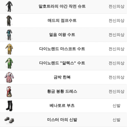
말호트라의 야간 작전 슈트
전신의상
매드의 점프수트
전신의상
얼음 여왕 수트
전신의상
다이노랜드 마스코트 수트
전신의상
다이노랜드 "알렉스" 수트
전신의상
금박 한복
전신의상
황금 봉황 드레스
전신의상
베나토르 부츠
신발
미스터 마의 신발
신발