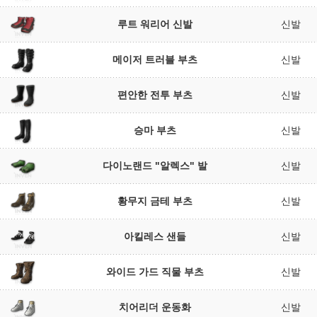
루트 워리어 신발
신발
메이저 트러블 부츠
신발
편안한 전투 부츠
신발
승마 부츠
신발
다이노랜드 "알렉스" 발
신발
황무지 금테 부츠
신발
아킬레스 샌들
신발
와이드 가드 직물 부츠
신발
치어리더 운동화
신발