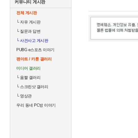
커뮤니티 게시판
전체 게시판
└
자유 게시판
└
질문과 답변
└
사건사고 게시판
PUBG e스포츠 이야기
팬아트 / 카툰 갤러리
미디어 갤러리
└
움짤 갤러리
└
스크린샷 갤러리
└
영상관
우리 동네 PC방 이야기