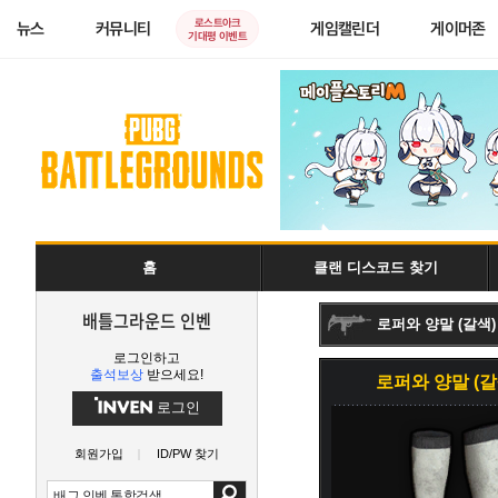
로스트아크
뉴스
커뮤니티
게임캘린더
게이머존
기대평 이벤트
홈
클랜 디스코드 찾기
배틀그라운드 인벤
로퍼와 양말 (갈색
로그인하고
출석보상
받으세요!
로퍼와 양말 (갈
로그인
회원가입
ID/PW 찾기