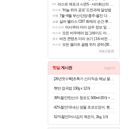
라스트 에포크 시즌5 - 서리화신의 분노 티저
PV
'하늘 위의 공포' 도전과제 달성법
비스트
7월~8월 부산-단양-충주-울진 다녀왔어요~
여행
실버 팰리스 CBT 화제의 순간·후기 모음
실팰
아사쿠라 마이 성우 정보 및 주요 필모
아스오라
모든 바우에라 업그레이드 아이템 획득 위치 공략 (89개)
비스트
버전 콘텐츠 미리 보기 | 3.6 버전 「신기루 속 등불 그림자, 속세에 깃든 검의 결심」이 8월 20일에 업데이트됩니다!
명조
모든 엘리트 골렘 위치 공략 (30개) - 방랑 결투가
비스트
새로고침
핫딜
게시판
더보기+
[26년첫수확]초특가 산지직송 해남 꿀고구마, 3kg, 1박스
햇반 잡곡밥 130g x 12개
39%할인!탄산수 청포도 500ml 20개 + 레몬 500ml 20개, 40개
42%할인!국내산 생물 초코오징어, 횟감용, 4-5미, 1kg, 1세트
52-%할인!어사김치 묵은지, 2kg, 1개