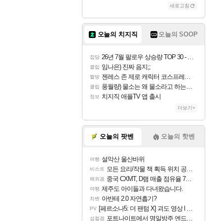
새로고침
오늘의 치지직
오늘의 SOOP
26년 7월 팔로우 상승량 TOP 30 - 월간 치지직
잡담
임나은) 진짜 음지;;
클립
젠레스 존 제로 캐릭터 코스프레한 꽁주
짤방
풍월량) 물소는 왜 물소라고 하는거야? 아! 그만 ㅋㅋ 알았어 ㅋㅋ
클립
치지직 애플TV 앱 출시
정보
더보기+
오늘의 팟벤
오늘의 핫벤
설악산 울산바위
여행
모든 요리/작물 책 획득 위치 공략 (36개) - 미식가 도전과제
비스트
중국 CXMT, D램 매출 점유율 7%…글로벌 4위로 부상
해외겜
제주도 아이들과 다녀왔습니다.
여행
아반테 2.0 자연흡기?
차벤
[페르소나5: 더 팬텀 X] 괴도 영상 l 타카마키 안·댄싱 스타
PV
포트나이트에서 명일방주 엔드필드 [펠리카] 판매 예정
섭컬겜