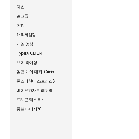
차벤
걸그룹
여행
해외게임정보
게임 영상
HyperX OMEN
브이 라이징
일곱 개의 대죄: Origin
몬스터헌터 스토리즈3
바이오하자드 레퀴엠
드래곤 퀘스트7
풋볼 매니저26