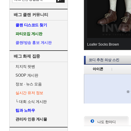
배그 클랜 커뮤니티
클랜 디스코드 찾기
파티모집 게시판
클랜/방송 홍보 게시판
Loafer Socks Brown
배그 화제 집중
코디 추천 의상 스킨
치지직 팟벤
아이콘
SOOP 게시판
정보 · 뉴스 모음
※
실시간 유저 정보
└
대회 소식 게시판
팁과 노하우
관리자 인증 게시물
나도 한마디