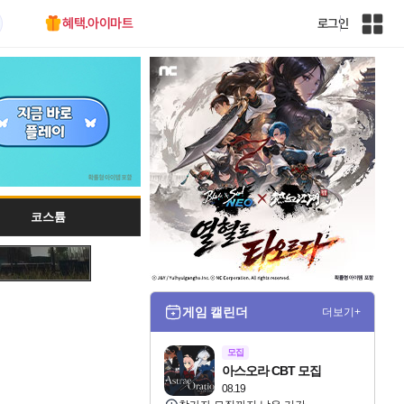
혜택.아이마트
로그인
인
벤
전
체
사
이
트
맵
코스튬
게임 캘린더
더보기+
모집
아스오라 CBT 모집
08.19