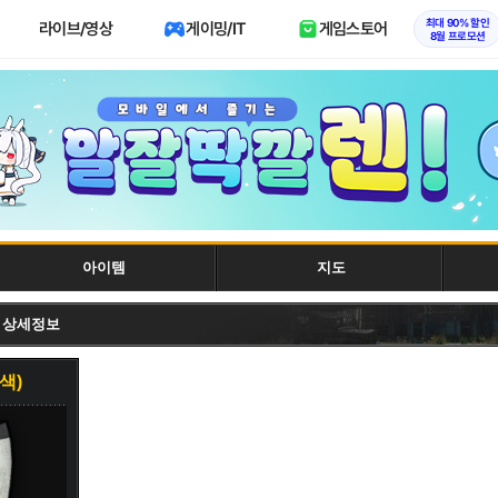
최대 90% 할인
라이브/영상
게이밍/IT
게임스토어
8월 프로모션
아이템
지도
) 상세정보
색)