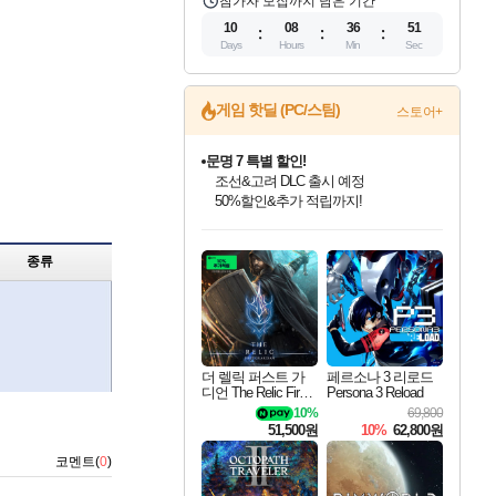
참가자 모집까지 남은 기간
10
08
36
50
Days
Hours
Min
Sec
게임 핫딜 (PC/스팀)
스토어+
문명 7 특별 할인!
조선&고려 DLC 출시 예정
50%할인&추가 적립까지!
인벤게임즈 8월 특별 할인!
드래곤소드: 어웨이크닝 입점!
마블 투혼 파이팅 소울즈 정식출시!
귀무자: 검의 길 예약 판매 중!
비스트 오브 리인카네이션 정식 출시!
커세어 코브 출시 기념 할인!
더 렐릭 퍼스트 가디언 정식 출시
베데스다 40주년 기념 할인 중!
캡콤 프렌차이즈 할인 진행 중!
캡콤 일부 상품 상시 할인
스타워즈 은하계 레이서
로블록스 기프트 카드 공식 입점
인기 퍼블리셔 모음!
스팀으로 만나는 드래곤소드!
마블 히어로 총 출동&화려한 격투!
10% 할인과
게임프릭 신작 IP
해적'섬'을 발전시키자!
설화x하드코어 액션!
베데스다의 명작들을
몬헌, 바하 등 인기 IP를
몬헌 와일즈 & 드래곤즈 도그마2
인벤게임즈에서 10% 추가 적립
Robux를 가장 안전하고
종류
최대 90% 할인가를 만나보세요!
네이버혜택과 함께 만나보세요!
네이버 포인트 혜택까지!
이니&베니 혜택까지!
네이버 혜택가와 함께 예약하세요!
할인&네이버혜택으로 만나보세요!
네이버페이 혜택과 만나보세요!
40주년 프로모션으로 만나보세요!
할인가에 만나보세요!
일부 에디션 상시 할인!
혜택으로 예약 판매 중
편안하게 충전하세요
더 렐릭 퍼스트 가
페르소나 3 리로드
디언 The Relic First
Persona 3 Reload
Guardian
10%
69,800
51,500원
10%
62,800원
코멘트(
0
)