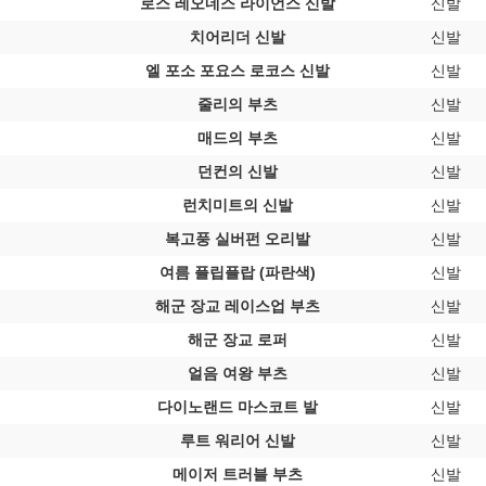
로스 레오네스 라이언스 신발
신발
치어리더 신발
신발
엘 포소 포요스 로코스 신발
신발
줄리의 부츠
신발
매드의 부츠
신발
던컨의 신발
신발
런치미트의 신발
신발
복고풍 실버펀 오리발
신발
여름 플립플랍 (파란색)
신발
해군 장교 레이스업 부츠
신발
해군 장교 로퍼
신발
얼음 여왕 부츠
신발
다이노랜드 마스코트 발
신발
루트 워리어 신발
신발
메이저 트러블 부츠
신발