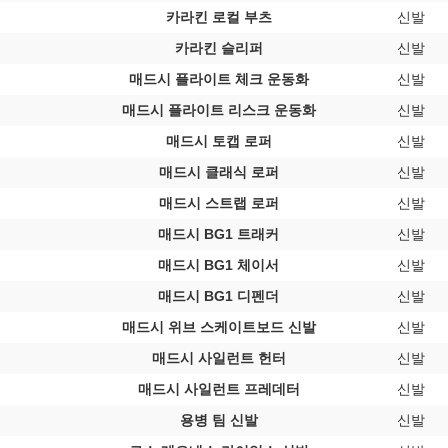
카라킨 로컬 부츠
신발
카라킨 슬리퍼
신발
매드시 플라이트 체크 운동화
신발
매드시 플라이트 리스크 운동화
신발
매드시 토캡 로퍼
신발
매드시 클래식 로퍼
신발
매드시 스트랩 로퍼
신발
매드시 BG1 트래커
신발
매드시 BG1 체이서
신발
매드시 BG1 디펜더
신발
매드시 위브 스케이트보드 신발
신발
매드시 사일런트 헌터
신발
매드시 사일런트 프레데터
신발
용병 팀 신발
신발