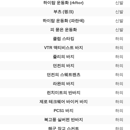
하이탑 운동화 (rkftor)
신발
부츠 (펑크)
신발
하이탑 운동화 (파란색)
신발
피 묻은 운동화
신발
클럽 스타킹
하의
VTR 액티비스트 바지
하의
줄리의 바지
하의
던컨의 바지
하의
던컨의 스웨트팬츠
하의
라완의 바지
하의
런치미트의 반바지
하의
제로 테크웨어 바이커 바지
하의
PCS1 바지
하의
복고풍 실버펀 반바지
하의
해군 장교 스커트
하의