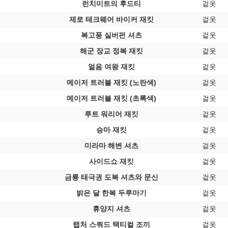
런치미트의 후드티
겉옷
제로 테크웨어 바이커 재킷
겉옷
복고풍 실버펀 셔츠
겉옷
해군 장교 정복 재킷
겉옷
얼음 여왕 재킷
겉옷
메이저 트러블 재킷 (노란색)
겉옷
메이저 트러블 재킷 (초록색)
겉옷
루트 워리어 재킷
겉옷
승마 재킷
겉옷
미라마 해변 셔츠
겉옷
사이드쇼 재킷
겉옷
금룡 태극권 도복 셔츠와 문신
겉옷
밝은 달 한복 두루마기
겉옷
휴양지 셔츠
겉옷
랩처 스쿼드 택티컬 조끼
겉옷