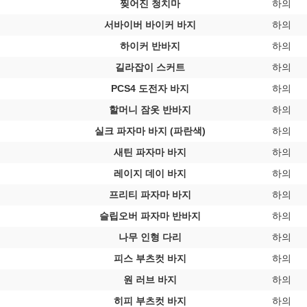
찢어진 청치마
하의
서바이버 바이커 바지
하의
하이커 반바지
하의
길라잡이 스커트
하의
PCS4 도전자 바지
하의
할머니 잠옷 반바지
하의
실크 파자마 바지 (파란색)
하의
새틴 파자마 바지
하의
레이지 데이 바지
하의
프리티 파자마 바지
하의
슬립오버 파자마 반바지
하의
나무 인형 다리
하의
피스 부츠컷 바지
하의
원 러브 바지
하의
히피 부츠컷 바지
하의