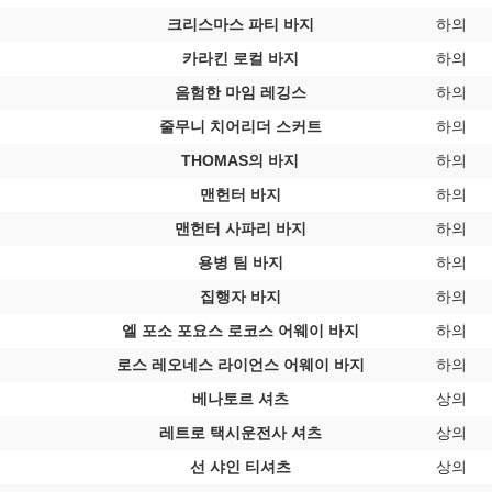
크리스마스 파티 바지
하의
카라킨 로컬 바지
하의
음험한 마임 레깅스
하의
줄무니 치어리더 스커트
하의
THOMAS의 바지
하의
맨헌터 바지
하의
맨헌터 사파리 바지
하의
용병 팀 바지
하의
집행자 바지
하의
엘 포소 포요스 로코스 어웨이 바지
하의
로스 레오네스 라이언스 어웨이 바지
하의
베나토르 셔츠
상의
레트로 택시운전사 셔츠
상의
선 샤인 티셔츠
상의