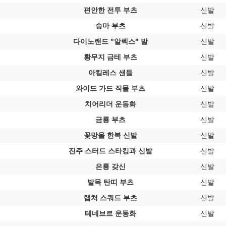
편안한 전투 부츠
신발
승마 부츠
신발
다이노랜드 "알렉스" 발
신발
황무지 금테 부츠
신발
아킬레스 샌들
신발
와이드 가드 직물 부츠
신발
치어리더 운동화
신발
금룡 부츠
신발
꽃망울 한복 신발
신발
진주 스터드 스타킹과 신발
신발
은룡 갖신
신발
발목 탄띠 부츠
신발
랩처 스쿼드 부츠
신발
테네브르 운동화
신발