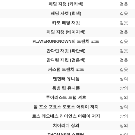
패딩 자캣 (카키색)
겉옷
패딩 자캣 (회색)
겉옷
카모 패딩 재킷
겉옷
패딩 자캣 (베이지색)
겉옷
PLAYERUNKNOWN의 트렌치 코트
겉옷
만다린 재킷 (파란색)
겉옷
만다린 재킷 (검은색)
겉옷
커스텀 트렌치 코트
겉옷
맨헌터 유니폼
상의
용병 팀 유니폼
상의
투어리스트 트랩 셔츠
상의
엘 포소 포요스 로코스 어웨이 저지
상의
로스 레오네스 라이언스 어웨이 저지
상의
치어리더 상의
상의
THOMAS의 스웨터
상의