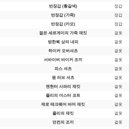
반장갑 (황갈색)
장갑
반장갑 (가죽)
장갑
반장갑 (카모)
장갑
젊은 세르게이의 가죽 재킷
겉옷
방한복 상의 내피
겉옷
하이커 오버셔츠
겉옷
서바이버 바이커 조끼
겉옷
피스 셔츠
겉옷
원 러브 셔츠
겉옷
맨헌터 사파리 재킷
겉옷
줄리의 더스터 코트
겉옷
제로 테크웨어 바머 재킷
겉옷
줄리의 재킷
겉옷
던컨의 조끼
겉옷