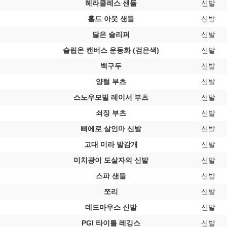
헤라클레스 샌들
신발
홀드 아웃 샌들
신발
닳은 슬리퍼
신발
슬립온 캔버스 운동화 (검은색)
신발
백구두
신발
양털 부츠
신발
스노우모빌 레이서 부츠
신발
쇠징 부츠
신발
삐에로 살인마 신발
신발
고대 미라 발감개
신발
미치광이 도살자의 신발
신발
스파 샌들
신발
쪼리
신발
데드마우스 신발
신발
PGI 타이틀 레깅스
신발