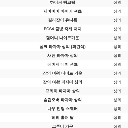
하이커 탱크탑
상의
서바이버 바이커 셔츠
상의
길라잡이 유니폼
상의
PCS4 금빛 축제 저지
상의
할머니 나이트가운
상의
실크 파자마 상의 (파란색)
상의
새틴 파자마 상의
상의
레이지 데이 셔츠
상의
잠의 여왕 나이트 가운
상의
잠의 여왕 파자마 상의
상의
프리티 파자마 상의
상의
슬립오버 파자마 상의
상의
나무 인형 스웨터
상의
히피 홀터 탑
상의
그루비 가운
상의