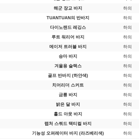
해군 장교 바지
하의
TUANTUAN의 반바지
하의
다이노랜드 레깅스
하의
루트 워리어 바지
하의
메이저 트러블 바지
하의
승마 바지
하의
겨울용 슬랙스
하의
골프 반바지 (하얀색)
하의
치어리더 스커트
하의
금룡 바지
하의
밝은 달 바지
하의
홀드 아웃 바지
하의
랩처 스쿼드 택티컬 바지
하의
기능성 오퍼레이터 바지 (라즈베리색)
하의