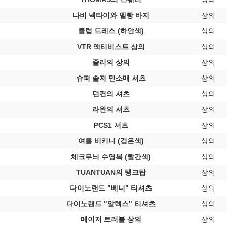
나비 넥타이와 멜빵 바지
상의
클럽 드레스 (하얀색)
상의
VTR 액티비스트 상의
상의
줄리의 상의
상의
슈퍼 솔저 민소매 셔츠
상의
던컨의 셔츠
상의
라완의 셔츠
상의
PCS1 셔츠
상의
여름 비키니 (검은색)
상의
체크무늬 수영복 (빨간색)
상의
TUANTUAN의 탱크탑
상의
다이노랜드 "베니" 티셔츠
상의
다이노랜드 "알렉스" 티셔츠
상의
메이저 트러블 상의
상의