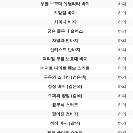
무릎 보호대 유틸리티 바지
하의
5 알람 바지
하의
사피나 바지
하의
굵은 줄무늬 슬랙스
하의
자밀라 반바지
하의
선키스드 반바지
하의
택티컬 무릎 보호대 바지
하의
데저트 나이트 펜슬 스커트
하의
구두와 스타킹 (검은색)
하의
정장 바지 (검은색)
하의
로퍼와 양말 (갈색)
하의
꽃무늬 스커트
하의
찢어진 청바지
하의
정장 바지 (갈색)
하의
체크 플리츠 스커트
하의