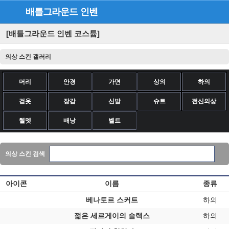
배틀그라운드
인벤
[배틀그라운드 인벤 코스튬]
의상 스킨 갤러리
머리
안경
가면
상의
하의
겉옷
장갑
신발
슈트
전신의상
헬멧
배낭
벨트
의상 스킨 검색
아이콘
이름
종류
베나토르 스커트
하의
젊은 세르게이의 슬랙스
하의