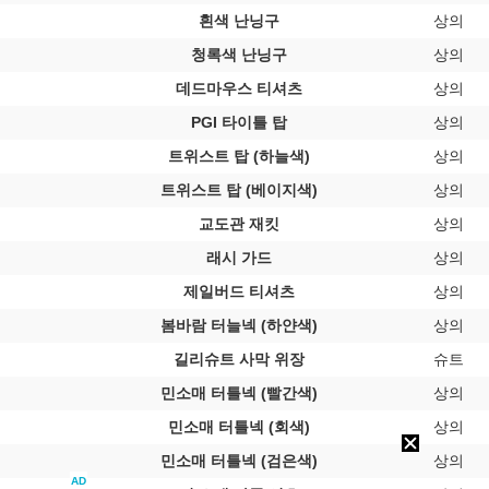
흰색 난닝구
상의
청록색 난닝구
상의
데드마우스 티셔츠
상의
PGI 타이틀 탑
상의
트위스트 탑 (하늘색)
상의
트위스트 탑 (베이지색)
상의
교도관 재킷
상의
래시 가드
상의
제일버드 티셔츠
상의
봄바람 터늘넥 (하얀색)
상의
길리슈트 사막 위장
슈트
민소매 터틀넥 (빨간색)
상의
민소매 터틀넥 (회색)
상의
민소매 터틀넥 (검은색)
상의
AD