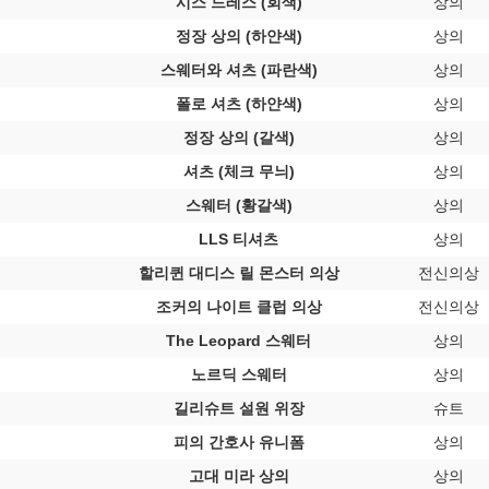
시스 드레스 (회색)
상의
정장 상의 (하얀색)
상의
스웨터와 셔츠 (파란색)
상의
폴로 셔츠 (하얀색)
상의
정장 상의 (갈색)
상의
셔츠 (체크 무늬)
상의
스웨터 (황갈색)
상의
LLS 티셔츠
상의
할리퀸 대디스 릴 몬스터 의상
전신의상
조커의 나이트 클럽 의상
전신의상
The Leopard 스웨터
상의
노르딕 스웨터
상의
길리슈트 설원 위장
슈트
피의 간호사 유니폼
상의
고대 미라 상의
상의