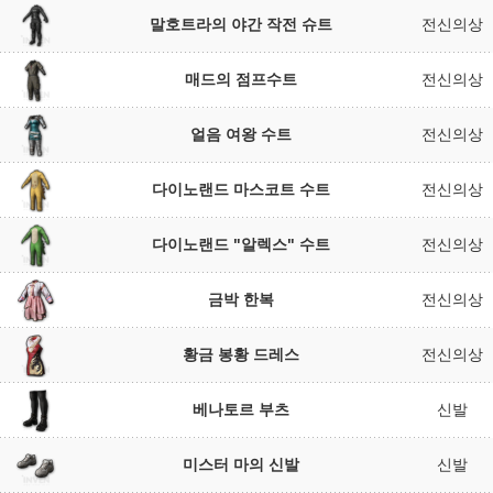
말호트라의 야간 작전 슈트
전신의상
매드의 점프수트
전신의상
얼음 여왕 수트
전신의상
다이노랜드 마스코트 수트
전신의상
다이노랜드 "알렉스" 수트
전신의상
금박 한복
전신의상
황금 봉황 드레스
전신의상
베나토르 부츠
신발
미스터 마의 신발
신발