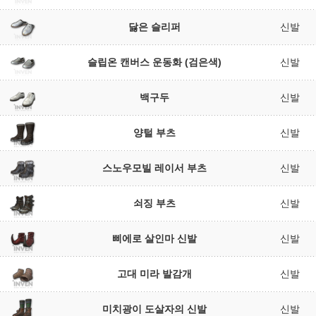
닳은 슬리퍼
신발
슬립온 캔버스 운동화 (검은색)
신발
백구두
신발
양털 부츠
신발
스노우모빌 레이서 부츠
신발
쇠징 부츠
신발
삐에로 살인마 신발
신발
고대 미라 발감개
신발
미치광이 도살자의 신발
신발