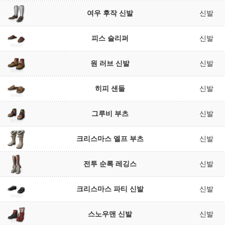
여우 후작 신발
신발
피스 슬리퍼
신발
원 러브 신발
신발
히피 샌들
신발
그루비 부츠
신발
크리스마스 엘프 부츠
신발
전투 순록 레깅스
신발
크리스마스 파티 신발
신발
스노우맨 신발
신발