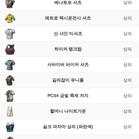
베나토르 셔츠
상의
레트로 택시운전사 셔츠
상의
선 샤인 티셔츠
상의
하이커 탱크탑
상의
서바이버 바이커 셔츠
상의
길라잡이 유니폼
상의
PCS4 금빛 축제 저지
상의
할머니 나이트가운
상의
실크 파자마 상의 (파란색)
상의