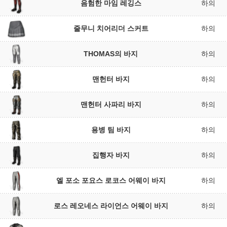
음험한 마임 레깅스
하의
줄무니 치어리더 스커트
하의
THOMAS의 바지
하의
맨헌터 바지
하의
맨헌터 사파리 바지
하의
용병 팀 바지
하의
집행자 바지
하의
엘 포소 포요스 로코스 어웨이 바지
하의
로스 레오네스 라이언스 어웨이 바지
하의