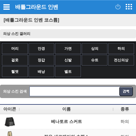
배틀그라운드
인벤
[배틀그라운드 인벤 코스튬]
의상 스킨 갤러리
머리
안경
가면
상의
하의
겉옷
장갑
신발
슈트
전신의상
헬멧
배낭
벨트
의상 스킨 검색
아이콘
이름
종류
베나토르 스커트
하의