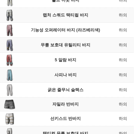
홀드 아웃 바지
하의
랩처 스쿼드 택티컬 바지
하의
기능성 오퍼레이터 바지 (라즈베리색)
하의
무릎 보호대 유틸리티 바지
하의
5 알람 바지
하의
사피나 바지
하의
굵은 줄무늬 슬랙스
하의
자밀라 반바지
하의
선키스드 반바지
하의
택티컬 무릎 보호대 바지
하의