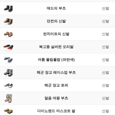
매드의 부츠
신발
던컨의 신발
신발
런치미트의 신발
신발
복고풍 실버펀 오리발
신발
여름 플립플랍 (파란색)
신발
해군 장교 레이스업 부츠
신발
해군 장교 로퍼
신발
얼음 여왕 부츠
신발
다이노랜드 마스코트 발
신발