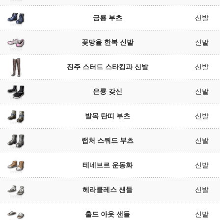
금룡 부츠
신발
꽃망울 한복 신발
신발
진주 스터드 스타킹과 신발
신발
은룡 갖신
신발
발목 탄띠 부츠
신발
랩처 스쿼드 부츠
신발
테네브르 운동화
신발
헤라클레스 샌들
신발
홀드 아웃 샌들
신발