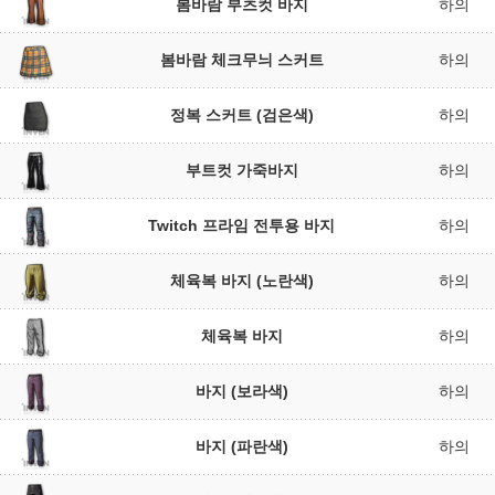
봄바람 부츠컷 바지
하의
봄바람 체크무늬 스커트
하의
정복 스커트 (검은색)
하의
부트컷 가죽바지
하의
Twitch 프라임 전투용 바지
하의
체육복 바지 (노란색)
하의
체육복 바지
하의
바지 (보라색)
하의
바지 (파란색)
하의