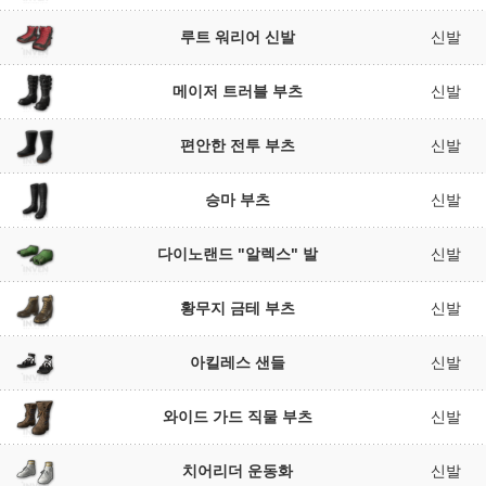
루트 워리어 신발
신발
메이저 트러블 부츠
신발
편안한 전투 부츠
신발
승마 부츠
신발
다이노랜드 "알렉스" 발
신발
황무지 금테 부츠
신발
아킬레스 샌들
신발
와이드 가드 직물 부츠
신발
치어리더 운동화
신발