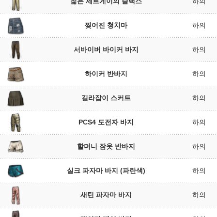
젊은 세르게이의 슬랙스
하의
찢어진 청치마
하의
서바이버 바이커 바지
하의
하이커 반바지
하의
길라잡이 스커트
하의
PCS4 도전자 바지
하의
할머니 잠옷 반바지
하의
실크 파자마 바지 (파란색)
하의
새틴 파자마 바지
하의