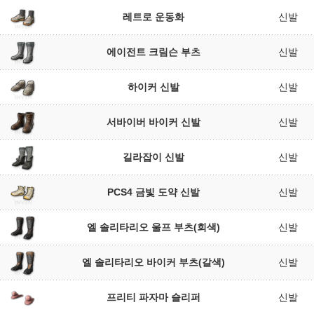
레트로 운동화
신발
에이전트 크림슨 부츠
신발
하이커 신발
신발
서바이버 바이커 신발
신발
길라잡이 신발
신발
PCS4 금빛 도약 신발
신발
엘 솔리타리오 울프 부츠(회색)
신발
엘 솔리타리오 바이커 부츠(갈색)
신발
프리티 파자마 슬리퍼
신발