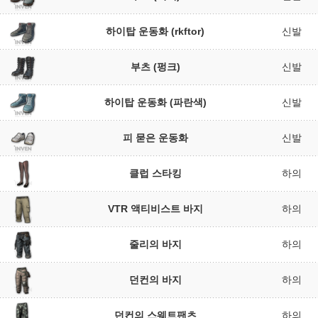
하이탑 운동화 (rkftor)
신발
부츠 (펑크)
신발
하이탑 운동화 (파란색)
신발
피 묻은 운동화
신발
클럽 스타킹
하의
VTR 액티비스트 바지
하의
줄리의 바지
하의
던컨의 바지
하의
던컨의 스웨트팬츠
하의