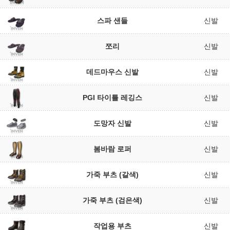
스파 샌들
신발
쪼리
신발
데드마우스 신발
신발
PGI 타이틀 레깅스
신발
도망자 신발
신발
봄바람 로퍼
신발
가죽 부츠 (갈색)
신발
가죽 부츠 (검은색)
신발
작업용 부츠
신발