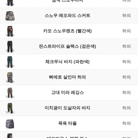
삼색 스노우바지
하의
스노우 레오파드 스커트
하의
카모 스노우팬츠 (빨간색)
하의
핀스트라이프 슬랙스 (검은색)
하의
체크무늬 바지 (파란색)
하의
삐에로 살인마 하의
하의
고대 미라 레깅스
하의
미치광이 도살자의 바지
하의
목욕 타올
하의