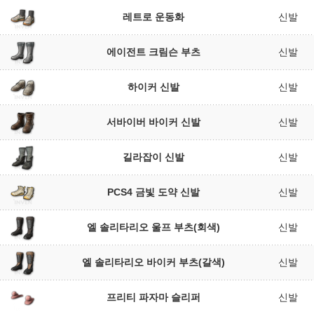
레트로 운동화
신발
에이전트 크림슨 부츠
신발
하이커 신발
신발
서바이버 바이커 신발
신발
길라잡이 신발
신발
PCS4 금빛 도약 신발
신발
엘 솔리타리오 울프 부츠(회색)
신발
엘 솔리타리오 바이커 부츠(갈색)
신발
프리티 파자마 슬리퍼
신발