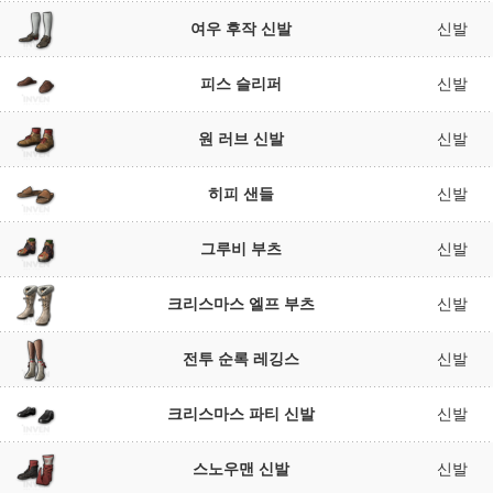
여우 후작 신발
신발
피스 슬리퍼
신발
원 러브 신발
신발
히피 샌들
신발
그루비 부츠
신발
크리스마스 엘프 부츠
신발
전투 순록 레깅스
신발
크리스마스 파티 신발
신발
스노우맨 신발
신발