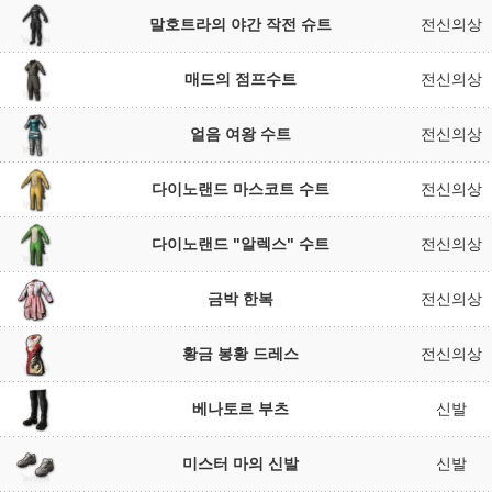
말호트라의 야간 작전 슈트
전신의상
매드의 점프수트
전신의상
얼음 여왕 수트
전신의상
다이노랜드 마스코트 수트
전신의상
다이노랜드 "알렉스" 수트
전신의상
금박 한복
전신의상
황금 봉황 드레스
전신의상
베나토르 부츠
신발
미스터 마의 신발
신발