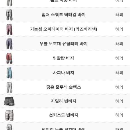
홀드 아웃 바지
하의
랩처 스쿼드 택티컬 바지
하의
기능성 오퍼레이터 바지 (라즈베리색)
하의
무릎 보호대 유틸리티 바지
하의
5 알람 바지
하의
사피나 바지
하의
굵은 줄무늬 슬랙스
하의
자밀라 반바지
하의
선키스드 반바지
하의
택티컬 무릎 보호대 바지
하의