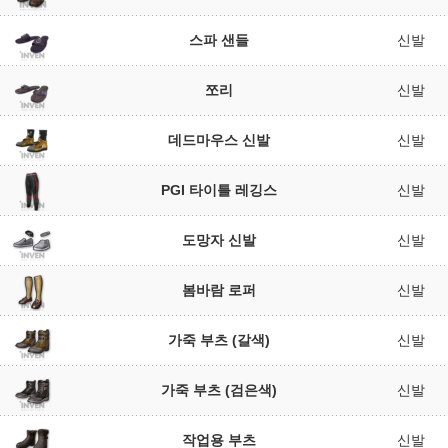
스파 샌들
신발
쪼리
신발
데드마우스 신발
신발
PGI 타이틀 레깅스
신발
도망자 신발
신발
봄바람 로퍼
신발
가죽 부츠 (갈색)
신발
가죽 부츠 (검은색)
신발
작업용 부츠
신발