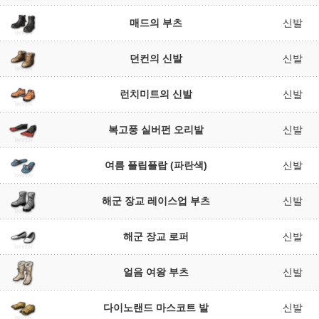
매드의 부츠
신발
던컨의 신발
신발
런치미트의 신발
신발
복고풍 실버펀 오리발
신발
여름 플립플랍 (파란색)
신발
해군 장교 레이스업 부츠
신발
해군 장교 로퍼
신발
얼음 여왕 부츠
신발
다이노랜드 마스코트 발
신발