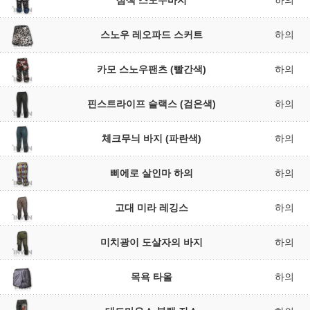
삼색 스노우바지
하의
스노우 레오파드 스커트
하의
카모 스노우팬츠 (빨간색)
하의
핀스트라이프 슬랙스 (검은색)
하의
체크무늬 바지 (파란색)
하의
삐에로 살인마 하의
하의
고대 미라 레깅스
하의
미치광이 도살자의 바지
하의
목욕 타올
하의