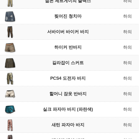
젊은 세르게이의 슬랙스
하의
찢어진 청치마
하의
서바이버 바이커 바지
하의
하이커 반바지
하의
길라잡이 스커트
하의
PCS4 도전자 바지
하의
할머니 잠옷 반바지
하의
실크 파자마 바지 (파란색)
하의
새틴 파자마 바지
하의