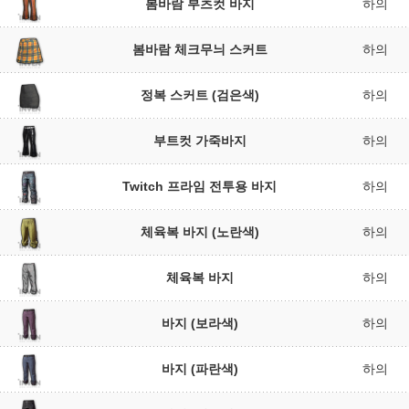
봄바람 부츠컷 바지
하의
봄바람 체크무늬 스커트
하의
정복 스커트 (검은색)
하의
부트컷 가죽바지
하의
Twitch 프라임 전투용 바지
하의
체육복 바지 (노란색)
하의
체육복 바지
하의
바지 (보라색)
하의
바지 (파란색)
하의