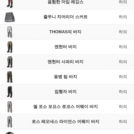
음험한 마임 레깅스
하의
줄무니 치어리더 스커트
하의
THOMAS의 바지
하의
맨헌터 바지
하의
맨헌터 사파리 바지
하의
용병 팀 바지
하의
집행자 바지
하의
엘 포소 포요스 로코스 어웨이 바지
하의
로스 레오네스 라이언스 어웨이 바지
하의