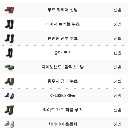
루트 워리어 신발
신발
메이저 트러블 부츠
신발
편안한 전투 부츠
신발
승마 부츠
신발
다이노랜드 "알렉스" 발
신발
황무지 금테 부츠
신발
아킬레스 샌들
신발
와이드 가드 직물 부츠
신발
치어리더 운동화
신발