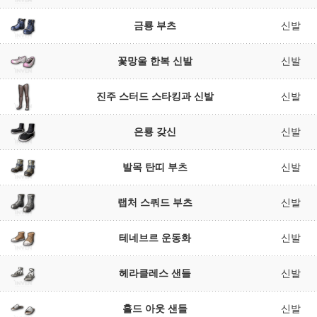
금룡 부츠
신발
꽃망울 한복 신발
신발
진주 스터드 스타킹과 신발
신발
은룡 갖신
신발
발목 탄띠 부츠
신발
랩처 스쿼드 부츠
신발
테네브르 운동화
신발
헤라클레스 샌들
신발
홀드 아웃 샌들
신발