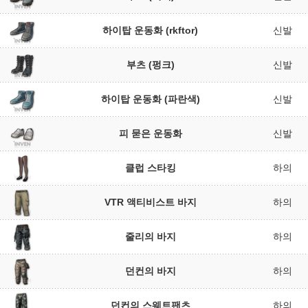
하이탑 운동화 (rkftor)
신발
부츠 (펑크)
신발
하이탑 운동화 (파란색)
신발
피 묻은 운동화
신발
클럽 스타킹
하의
VTR 액티비스트 바지
하의
줄리의 바지
하의
던컨의 바지
하의
던컨의 스웨트팬츠
하의