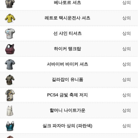
베나토르 셔츠
상의
레트로 택시운전사 셔츠
상의
선 샤인 티셔츠
상의
하이커 탱크탑
상의
서바이버 바이커 셔츠
상의
길라잡이 유니폼
상의
PCS4 금빛 축제 저지
상의
할머니 나이트가운
상의
실크 파자마 상의 (파란색)
상의