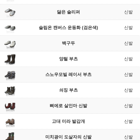
닳은 슬리퍼
신발
슬립온 캔버스 운동화 (검은색)
신발
백구두
신발
양털 부츠
신발
스노우모빌 레이서 부츠
신발
쇠징 부츠
신발
삐에로 살인마 신발
신발
고대 미라 발감개
신발
미치광이 도살자의 신발
신발