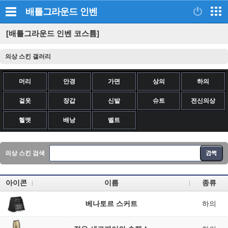
배틀그라운드
인벤
[배틀그라운드 인벤 코스튬]
의상 스킨 갤러리
머리
안경
가면
상의
하의
겉옷
장갑
신발
슈트
전신의상
헬멧
배낭
벨트
의상 스킨 검색
아이콘
이름
종류
베나토르 스커트
하의