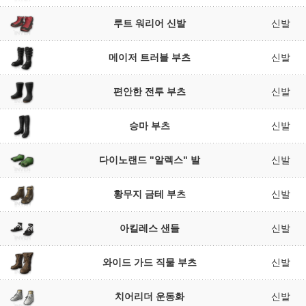
루트 워리어 신발
신발
메이저 트러블 부츠
신발
편안한 전투 부츠
신발
승마 부츠
신발
다이노랜드 "알렉스" 발
신발
황무지 금테 부츠
신발
아킬레스 샌들
신발
와이드 가드 직물 부츠
신발
치어리더 운동화
신발