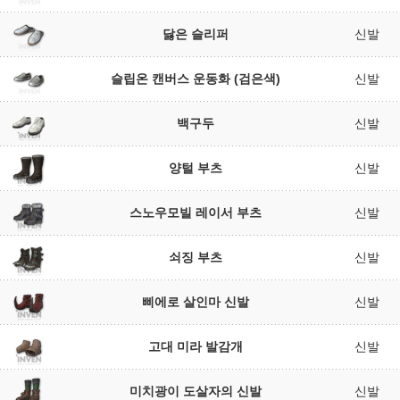
닳은 슬리퍼
신발
슬립온 캔버스 운동화 (검은색)
신발
백구두
신발
양털 부츠
신발
스노우모빌 레이서 부츠
신발
쇠징 부츠
신발
삐에로 살인마 신발
신발
고대 미라 발감개
신발
미치광이 도살자의 신발
신발