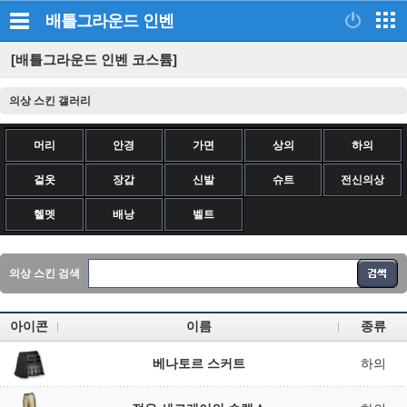
배틀그라운드
인벤
[배틀그라운드 인벤 코스튬]
의상 스킨 갤러리
머리
안경
가면
상의
하의
겉옷
장갑
신발
슈트
전신의상
헬멧
배낭
벨트
의상 스킨 검색
아이콘
이름
종류
베나토르 스커트
하의