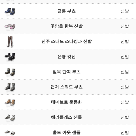
금룡 부츠
신발
꽃망울 한복 신발
신발
진주 스터드 스타킹과 신발
신발
은룡 갖신
신발
발목 탄띠 부츠
신발
랩처 스쿼드 부츠
신발
테네브르 운동화
신발
헤라클레스 샌들
신발
홀드 아웃 샌들
신발