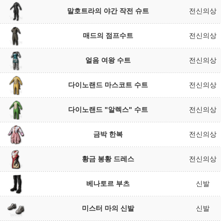
말호트라의 야간 작전 슈트
전신의상
매드의 점프수트
전신의상
얼음 여왕 수트
전신의상
다이노랜드 마스코트 수트
전신의상
다이노랜드 "알렉스" 수트
전신의상
금박 한복
전신의상
황금 봉황 드레스
전신의상
베나토르 부츠
신발
미스터 마의 신발
신발