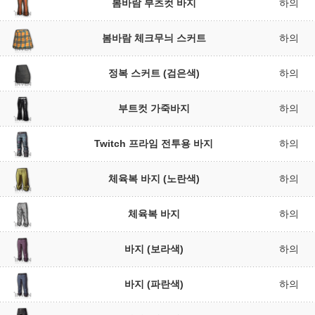
봄바람 부츠컷 바지
하의
봄바람 체크무늬 스커트
하의
정복 스커트 (검은색)
하의
부트컷 가죽바지
하의
Twitch 프라임 전투용 바지
하의
체육복 바지 (노란색)
하의
체육복 바지
하의
바지 (보라색)
하의
바지 (파란색)
하의