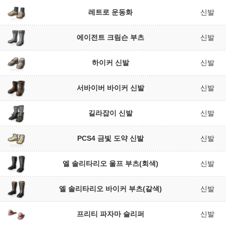
레트로 운동화
신발
에이전트 크림슨 부츠
신발
하이커 신발
신발
서바이버 바이커 신발
신발
길라잡이 신발
신발
PCS4 금빛 도약 신발
신발
엘 솔리타리오 울프 부츠(회색)
신발
엘 솔리타리오 바이커 부츠(갈색)
신발
프리티 파자마 슬리퍼
신발