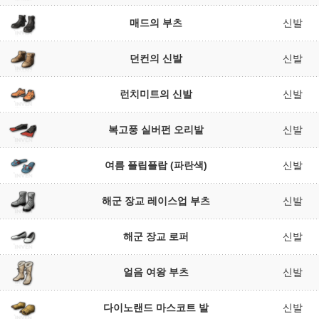
매드의 부츠
신발
던컨의 신발
신발
런치미트의 신발
신발
복고풍 실버펀 오리발
신발
여름 플립플랍 (파란색)
신발
해군 장교 레이스업 부츠
신발
해군 장교 로퍼
신발
얼음 여왕 부츠
신발
다이노랜드 마스코트 발
신발