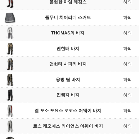
음험한 마임 레깅스
하의
줄무니 치어리더 스커트
하의
THOMAS의 바지
하의
맨헌터 바지
하의
맨헌터 사파리 바지
하의
용병 팀 바지
하의
집행자 바지
하의
엘 포소 포요스 로코스 어웨이 바지
하의
로스 레오네스 라이언스 어웨이 바지
하의