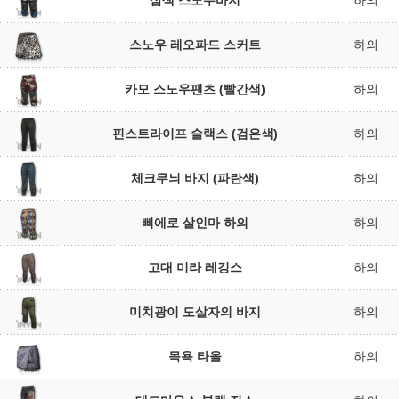
삼색 스노우바지
하의
스노우 레오파드 스커트
하의
카모 스노우팬츠 (빨간색)
하의
핀스트라이프 슬랙스 (검은색)
하의
체크무늬 바지 (파란색)
하의
삐에로 살인마 하의
하의
고대 미라 레깅스
하의
미치광이 도살자의 바지
하의
목욕 타올
하의