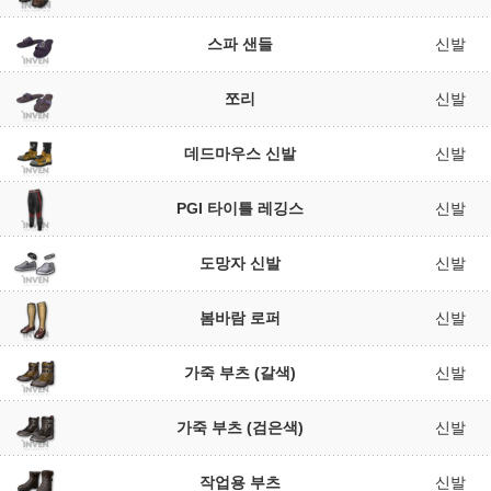
스파 샌들
신발
쪼리
신발
데드마우스 신발
신발
PGI 타이틀 레깅스
신발
도망자 신발
신발
봄바람 로퍼
신발
가죽 부츠 (갈색)
신발
가죽 부츠 (검은색)
신발
작업용 부츠
신발