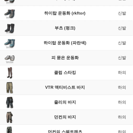
하이탑 운동화 (rkftor)
신발
부츠 (펑크)
신발
하이탑 운동화 (파란색)
신발
피 묻은 운동화
신발
클럽 스타킹
하의
VTR 액티비스트 바지
하의
줄리의 바지
하의
던컨의 바지
하의
던컨의 스웨트팬츠
하의