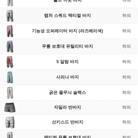
홀드 아웃 바지
하의
랩처 스쿼드 택티컬 바지
하의
기능성 오퍼레이터 바지 (라즈베리색)
하의
무릎 보호대 유틸리티 바지
하의
5 알람 바지
하의
사피나 바지
하의
굵은 줄무늬 슬랙스
하의
자밀라 반바지
하의
선키스드 반바지
하의
택티컬 무릎 보호대 바지
하의