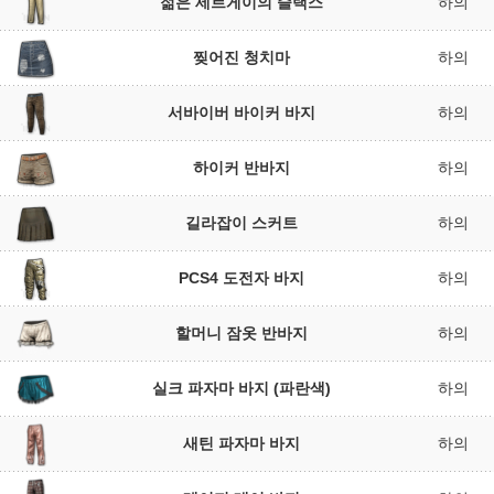
젊은 세르게이의 슬랙스
하의
찢어진 청치마
하의
서바이버 바이커 바지
하의
하이커 반바지
하의
길라잡이 스커트
하의
PCS4 도전자 바지
하의
할머니 잠옷 반바지
하의
실크 파자마 바지 (파란색)
하의
새틴 파자마 바지
하의