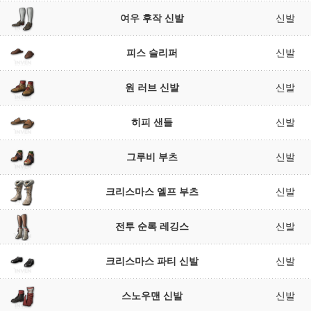
여우 후작 신발
신발
피스 슬리퍼
신발
원 러브 신발
신발
히피 샌들
신발
그루비 부츠
신발
크리스마스 엘프 부츠
신발
전투 순록 레깅스
신발
크리스마스 파티 신발
신발
스노우맨 신발
신발