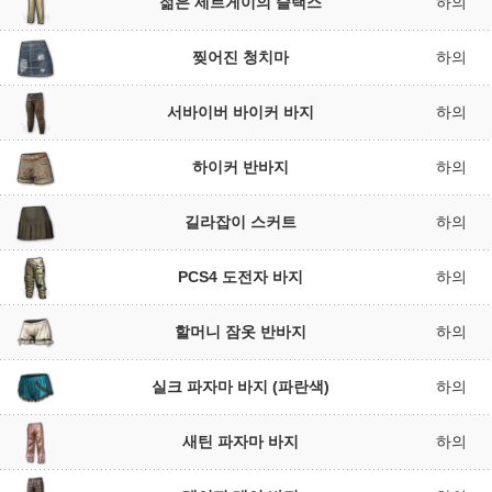
젊은 세르게이의 슬랙스
하의
찢어진 청치마
하의
서바이버 바이커 바지
하의
하이커 반바지
하의
길라잡이 스커트
하의
PCS4 도전자 바지
하의
할머니 잠옷 반바지
하의
실크 파자마 바지 (파란색)
하의
새틴 파자마 바지
하의