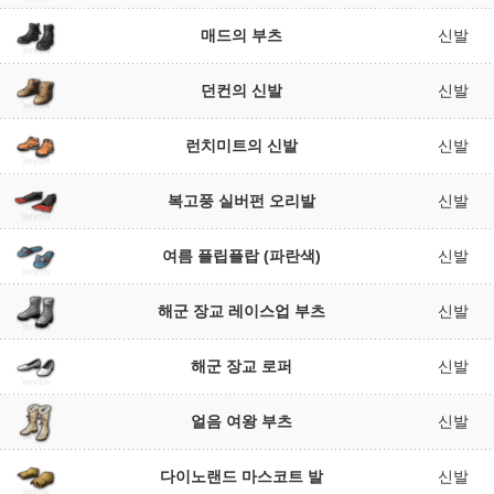
매드의 부츠
신발
던컨의 신발
신발
런치미트의 신발
신발
복고풍 실버펀 오리발
신발
여름 플립플랍 (파란색)
신발
해군 장교 레이스업 부츠
신발
해군 장교 로퍼
신발
얼음 여왕 부츠
신발
다이노랜드 마스코트 발
신발