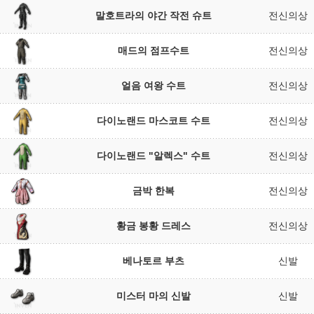
말호트라의 야간 작전 슈트
전신의상
매드의 점프수트
전신의상
얼음 여왕 수트
전신의상
다이노랜드 마스코트 수트
전신의상
다이노랜드 "알렉스" 수트
전신의상
금박 한복
전신의상
황금 봉황 드레스
전신의상
베나토르 부츠
신발
미스터 마의 신발
신발