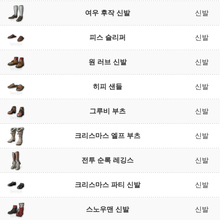
여우 후작 신발
신발
피스 슬리퍼
신발
원 러브 신발
신발
히피 샌들
신발
그루비 부츠
신발
크리스마스 엘프 부츠
신발
전투 순록 레깅스
신발
크리스마스 파티 신발
신발
스노우맨 신발
신발