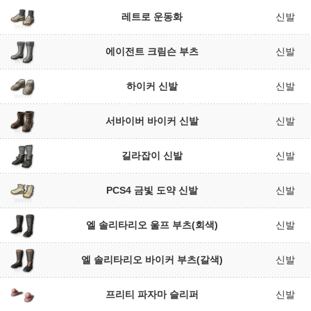
레트로 운동화
신발
에이전트 크림슨 부츠
신발
하이커 신발
신발
서바이버 바이커 신발
신발
길라잡이 신발
신발
PCS4 금빛 도약 신발
신발
엘 솔리타리오 울프 부츠(회색)
신발
엘 솔리타리오 바이커 부츠(갈색)
신발
프리티 파자마 슬리퍼
신발