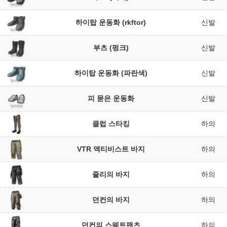
하이탑 운동화 (rkftor)
신발
부츠 (펑크)
신발
하이탑 운동화 (파란색)
신발
피 묻은 운동화
신발
클럽 스타킹
하의
VTR 액티비스트 바지
하의
줄리의 바지
하의
던컨의 바지
하의
던컨의 스웨트팬츠
하의