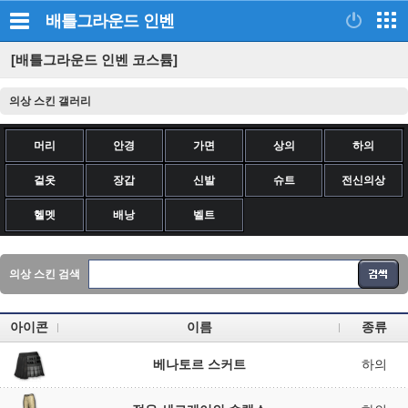
배틀그라운드
인벤
[배틀그라운드 인벤 코스튬]
의상 스킨 갤러리
머리
안경
가면
상의
하의
겉옷
장갑
신발
슈트
전신의상
헬멧
배낭
벨트
의상 스킨 검색
아이콘
이름
종류
베나토르 스커트
하의