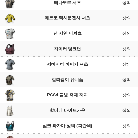
베나토르 셔츠
상의
레트로 택시운전사 셔츠
상의
선 샤인 티셔츠
상의
하이커 탱크탑
상의
서바이버 바이커 셔츠
상의
길라잡이 유니폼
상의
PCS4 금빛 축제 저지
상의
할머니 나이트가운
상의
실크 파자마 상의 (파란색)
상의