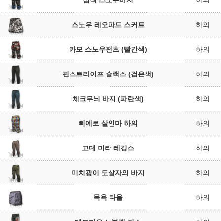
삼색 스노우바지
하의
스노우 레오파드 스커트
하의
카모 스노우팬츠 (빨간색)
하의
핀스트라이프 슬랙스 (검은색)
하의
체크무늬 바지 (파란색)
하의
삐에로 살인마 하의
하의
고대 미라 레깅스
하의
미치광이 도살자의 바지
하의
목욕 타올
하의