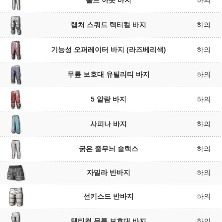
홀드 아웃 바지
하의
랩처 스쿼드 택티컬 바지
하의
기능성 오퍼레이터 바지 (라즈베리색)
하의
무릎 보호대 유틸리티 바지
하의
5 알람 바지
하의
사피나 바지
하의
굵은 줄무늬 슬랙스
하의
자밀라 반바지
하의
선키스드 반바지
하의
택티컬 무릎 보호대 바지
하의