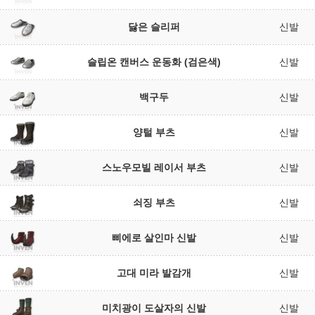
닳은 슬리퍼
신발
슬립온 캔버스 운동화 (검은색)
신발
백구두
신발
양털 부츠
신발
스노우모빌 레이서 부츠
신발
쇠징 부츠
신발
삐에로 살인마 신발
신발
고대 미라 발감개
신발
미치광이 도살자의 신발
신발