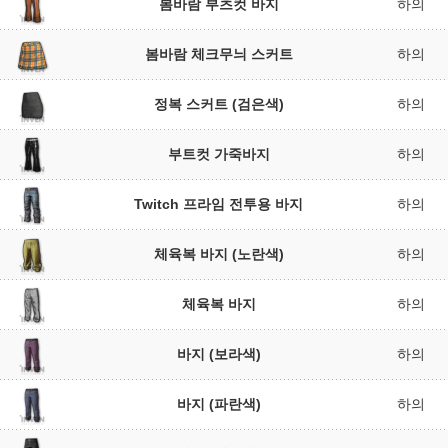
봄바람 부츠컷 바지
하의
봄바람 체크무늬 스커트
하의
정복 스커트 (검은색)
하의
부트컷 가죽바지
하의
Twitch 프라임 전투용 바지
하의
체육복 바지 (노란색)
하의
체육복 바지
하의
바지 (보라색)
하의
바지 (파란색)
하의