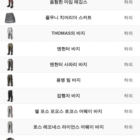
음험한 마임 레깅스
하의
줄무니 치어리더 스커트
하의
THOMAS의 바지
하의
맨헌터 바지
하의
맨헌터 사파리 바지
하의
용병 팀 바지
하의
집행자 바지
하의
엘 포소 포요스 로코스 어웨이 바지
하의
로스 레오네스 라이언스 어웨이 바지
하의