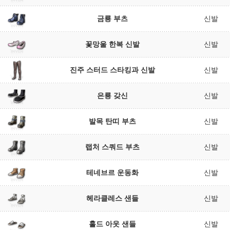
금룡 부츠
신발
꽃망울 한복 신발
신발
진주 스터드 스타킹과 신발
신발
은룡 갖신
신발
발목 탄띠 부츠
신발
랩처 스쿼드 부츠
신발
테네브르 운동화
신발
헤라클레스 샌들
신발
홀드 아웃 샌들
신발