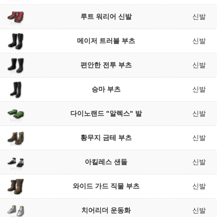
루트 워리어 신발
신발
메이저 트러블 부츠
신발
편안한 전투 부츠
신발
승마 부츠
신발
다이노랜드 "알렉스" 발
신발
황무지 금테 부츠
신발
아킬레스 샌들
신발
와이드 가드 직물 부츠
신발
치어리더 운동화
신발