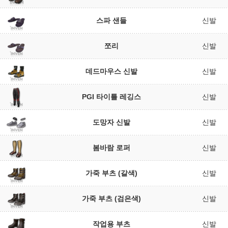
스파 샌들
신발
쪼리
신발
데드마우스 신발
신발
PGI 타이틀 레깅스
신발
도망자 신발
신발
봄바람 로퍼
신발
가죽 부츠 (갈색)
신발
가죽 부츠 (검은색)
신발
작업용 부츠
신발