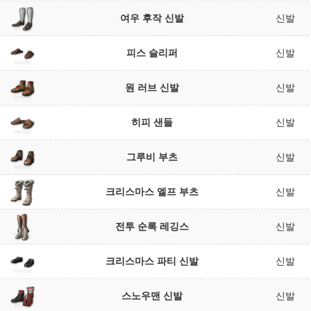
여우 후작 신발
신발
피스 슬리퍼
신발
원 러브 신발
신발
히피 샌들
신발
그루비 부츠
신발
크리스마스 엘프 부츠
신발
전투 순록 레깅스
신발
크리스마스 파티 신발
신발
스노우맨 신발
신발