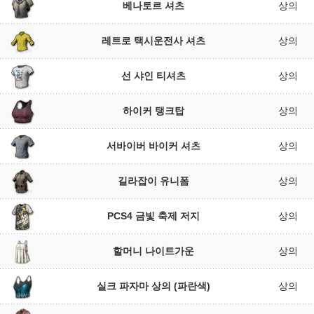
베나토르 셔츠
상의
레트로 택시운전사 셔츠
상의
선 샤인 티셔츠
상의
하이커 탱크탑
상의
서바이버 바이커 셔츠
상의
길라잡이 유니폼
상의
PCS4 금빛 축제 저지
상의
할머니 나이트가운
상의
실크 파자마 상의 (파란색)
상의