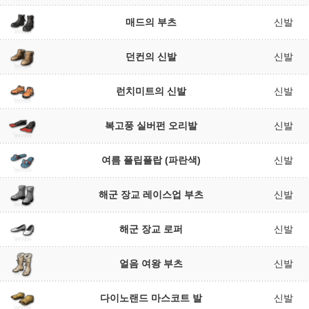
매드의 부츠
신발
던컨의 신발
신발
런치미트의 신발
신발
복고풍 실버펀 오리발
신발
여름 플립플랍 (파란색)
신발
해군 장교 레이스업 부츠
신발
해군 장교 로퍼
신발
얼음 여왕 부츠
신발
다이노랜드 마스코트 발
신발