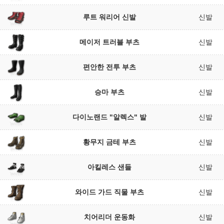
루트 워리어 신발
신발
메이저 트러블 부츠
신발
편안한 전투 부츠
신발
승마 부츠
신발
다이노랜드 "알렉스" 발
신발
황무지 금테 부츠
신발
아킬레스 샌들
신발
와이드 가드 직물 부츠
신발
치어리더 운동화
신발