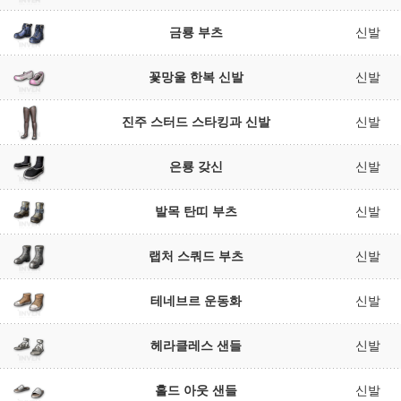
금룡 부츠
신발
꽃망울 한복 신발
신발
진주 스터드 스타킹과 신발
신발
은룡 갖신
신발
발목 탄띠 부츠
신발
랩처 스쿼드 부츠
신발
테네브르 운동화
신발
헤라클레스 샌들
신발
홀드 아웃 샌들
신발