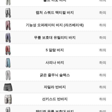
홀드 아웃 바지
하의
랩처 스쿼드 택티컬 바지
하의
기능성 오퍼레이터 바지 (라즈베리색)
하의
무릎 보호대 유틸리티 바지
하의
5 알람 바지
하의
사피나 바지
하의
굵은 줄무늬 슬랙스
하의
자밀라 반바지
하의
선키스드 반바지
하의
택티컬 무릎 보호대 바지
하의