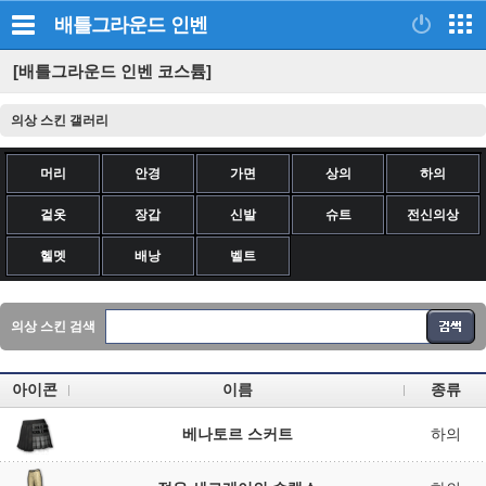
배틀그라운드
인벤
[배틀그라운드 인벤 코스튬]
의상 스킨 갤러리
머리
안경
가면
상의
하의
겉옷
장갑
신발
슈트
전신의상
헬멧
배낭
벨트
의상 스킨 검색
아이콘
이름
종류
베나토르 스커트
하의