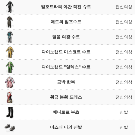
말호트라의 야간 작전 슈트
전신의상
매드의 점프수트
전신의상
얼음 여왕 수트
전신의상
다이노랜드 마스코트 수트
전신의상
다이노랜드 "알렉스" 수트
전신의상
금박 한복
전신의상
황금 봉황 드레스
전신의상
베나토르 부츠
신발
미스터 마의 신발
신발