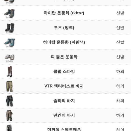
하이탑 운동화 (rkftor)
신발
부츠 (펑크)
신발
하이탑 운동화 (파란색)
신발
피 묻은 운동화
신발
클럽 스타킹
하의
VTR 액티비스트 바지
하의
줄리의 바지
하의
던컨의 바지
하의
던컨의 스웨트팬츠
하의