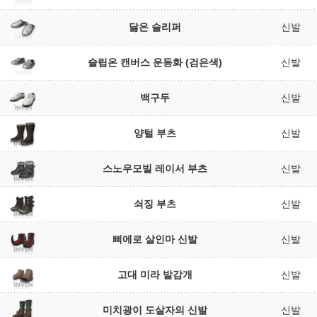
닳은 슬리퍼
신발
슬립온 캔버스 운동화 (검은색)
신발
백구두
신발
양털 부츠
신발
스노우모빌 레이서 부츠
신발
쇠징 부츠
신발
삐에로 살인마 신발
신발
고대 미라 발감개
신발
미치광이 도살자의 신발
신발