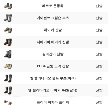
레트로 운동화
신발
에이전트 크림슨 부츠
신발
하이커 신발
신발
서바이버 바이커 신발
신발
길라잡이 신발
신발
PCS4 금빛 도약 신발
신발
엘 솔리타리오 울프 부츠(회색)
신발
엘 솔리타리오 바이커 부츠(갈색)
신발
프리티 파자마 슬리퍼
신발