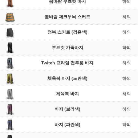
봄바람 부츠컷 바지
하의
봄바람 체크무늬 스커트
하의
정복 스커트 (검은색)
하의
부트컷 가죽바지
하의
Twitch 프라임 전투용 바지
하의
체육복 바지 (노란색)
하의
체육복 바지
하의
바지 (보라색)
하의
바지 (파란색)
하의