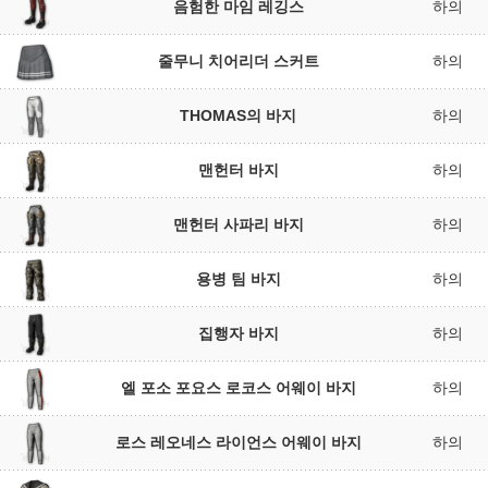
음험한 마임 레깅스
하의
줄무니 치어리더 스커트
하의
THOMAS의 바지
하의
맨헌터 바지
하의
맨헌터 사파리 바지
하의
용병 팀 바지
하의
집행자 바지
하의
엘 포소 포요스 로코스 어웨이 바지
하의
로스 레오네스 라이언스 어웨이 바지
하의