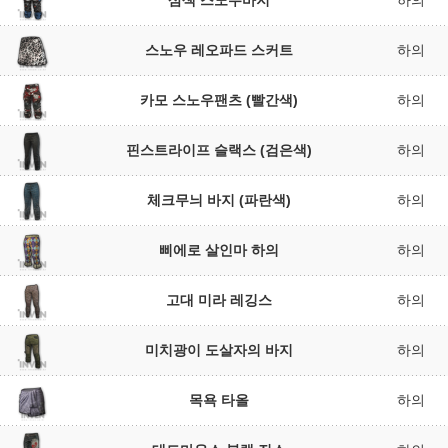
삼색 스노우바지
하의
스노우 레오파드 스커트
하의
카모 스노우팬츠 (빨간색)
하의
핀스트라이프 슬랙스 (검은색)
하의
체크무늬 바지 (파란색)
하의
삐에로 살인마 하의
하의
고대 미라 레깅스
하의
미치광이 도살자의 바지
하의
목욕 타올
하의