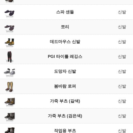
스파 샌들
신발
쪼리
신발
데드마우스 신발
신발
PGI 타이틀 레깅스
신발
도망자 신발
신발
봄바람 로퍼
신발
가죽 부츠 (갈색)
신발
가죽 부츠 (검은색)
신발
작업용 부츠
신발