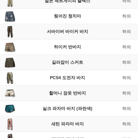
젊은 세르게이의 슬랙스
하의
찢어진 청치마
하의
서바이버 바이커 바지
하의
하이커 반바지
하의
길라잡이 스커트
하의
PCS4 도전자 바지
하의
할머니 잠옷 반바지
하의
실크 파자마 바지 (파란색)
하의
새틴 파자마 바지
하의