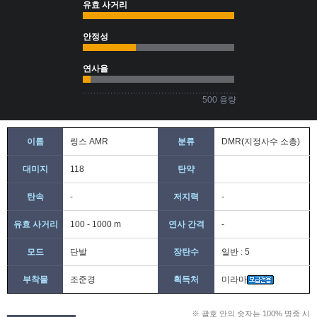
유효 사거리
안정성
연사율
500 용량
이름
링스 AMR
분류
DMR(지정사수 소총)
대미지
118
탄약
탄속
-
저지력
-
유효 사거리
100 - 1000 m
연사 간격
-
모드
단발
장탄수
일반 : 5
부착물
조준경
획득처
미라마
※ 괄호 안의 숫자는 100% 명중 시