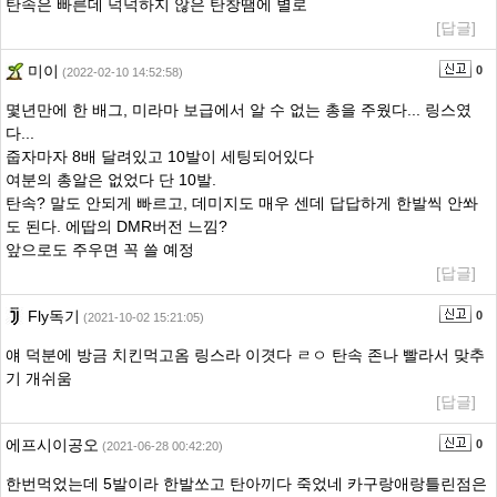
탄속은 빠른데 넉넉하지 않은 탄창땜에 별로
[답글]
미이
0
(2022-02-10 14:52:58)
몇년만에 한 배그, 미라마 보급에서 알 수 없는 총을 주웠다... 링스였
다...
줍자마자 8배 달려있고 10발이 세팅되어있다
여분의 총알은 없었다 단 10발.
탄속? 말도 안되게 빠르고, 데미지도 매우 센데 답답하게 한발씩 안쏴
도 된다. 에땁의 DMR버전 느낌?
앞으로도 주우면 꼭 쓸 예정
[답글]
Fly독기
0
(2021-10-02 15:21:05)
얘 덕분에 방금 치킨먹고옴 링스라 이겻다 ㄹㅇ 탄속 존나 빨라서 맞추
기 개쉬움
[답글]
에프시이공오
0
(2021-06-28 00:42:20)
한번먹었는데 5발이라 한발쏘고 탄아끼다 죽었네 카구랑애랑틀린점은