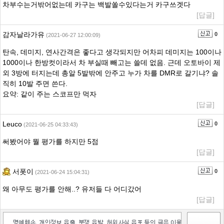
차부수는거밖어없는데 카구는 백발쏠수있다는거 카구쓰겟다
[답글]
감자날라가유
0
(2021-06-27 12:00:09)
탄속, 데미지, 연사간격은 좋다고 생각되지만 어차피 데미지는 100이나
1000이나 한방컷이라서 차 부실때 빼고는 쓸데 없음. 근데 오토바이 제
외 3방에 터지는데 총알 5발밖에 안주고 누가 차를 DMR로 갈기냐? 솔
직히 10발 주면 쓴다.
요약: 같이 주는 스코프만 먹자
[답글]
Leuco
0
(2021-06-25 04:33:43)
써봤어야 뭘 평가를 하지만 5점
[답글]
서폿이
0
(2021-06-24 15:04:31)
왜 아무도 평가를 안해..? 유저들 다 어디갔어
[답글]