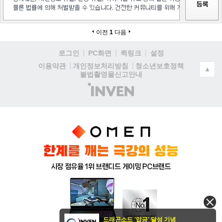
이전
1
다음
로그인
PC화면
퀵링크
설정
청소년보호정책
이용약관
개인정보처리방침
▲
불법촬영물신고안내
(주)
인
벤
드래곤소드 '압긍' 달성 기념