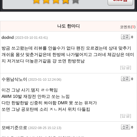
나도 한마디
코멘트(
9
)
dodnd
0
(2023-03-10 01:43:41)
방금 쓰고왔는데 리뷰를 안쓸수가 없다 왠진 모르겠는데 상대 맞추기
개쉬움 몸샷 맞춘거같은데 한방에 나가떨어지고 그러네 체감상은 데미
지 저거보다 더높은거같음 걍 쏘면 한방컷남
[답글]
수원남삭노이
0
(2023-01-10 12:24:06)
이건 그냥 사기.뎀지 ㄹㅇ핵임
AWM 10발 재장전 안하고 쏘는 느낌
다만 한발한발 신중히 쏴야함 DMR 못 쏘는 유저가
쏘면 그냥 공포탄에 소리 ㅈㄴ커서 위치 다들킴
[답글]
모배기준으로
0
(2022-08-25 15:12:13)