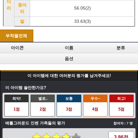
다
종아
리
56.05(2)
리
발
33.63(3)
부착물전체
아이콘
이름
분류
옵션
이 아이템에 대한 여러분의 평가를 남겨주세요!
이 아이템 쓸만한가요?
최악!
별로..
보통
우수~
최고!
1점
2점
3점
4점
5점
배틀그라운드 인벤 가족들의 평가
참여자 :
7
명
3.86점