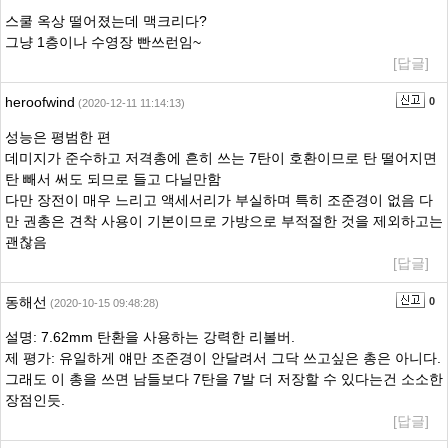
스쿨 옥상 떨어졌는데 맥크리다?
그냥 1층이나 수영장 빤쓰런임~
[답글]
heroofwind
0
(2020-12-11 11:14:13)
성능은 평범한 편
데미지가 준수하고 저격총에 흔히 쓰는 7탄이 호환이므로 탄 떨어지면
탄 빼서 써도 되므로 들고 다닐만함
다만 장전이 매우 느리고 액세서리가 부실하며 특히 조준경이 없음 다
만 권총은 견착 사용이 기본이므로 가방으로 부적절한 것을 제외하고는
괜찮음
[답글]
동해선
0
(2020-10-15 09:48:28)
설명: 7.62mm 탄환을 사용하는 강력한 리볼버.
제 평가: 유일하게 얘만 조준경이 안달려서 그닥 쓰고싶은 총은 아니다.
그래도 이 총을 쓰면 남들보다 7탄을 7발 더 저장할 수 있다는건 소소한
장점인듯.
[답글]