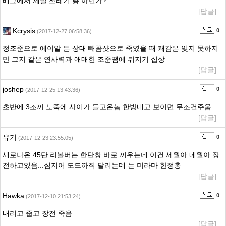
배그에서 제일 쓰레기 총 아닌가?
[답글]
Kcrysis
0
(2017-12-27 06:58:36)
정조준으로 에이알 든 상대 빼꼼샷으로 죽였을 때 쾌감은 잊지 못하지
만 그지 같은 연사력과 애매한 조준땜에 뒤지기 십상
[답글]
joshep
0
(2017-12-25 13:43:36)
초반에 3조끼 노뚝에 사이가 들고온놈 한방내고 보이면 무조건주움
[답글]
유기
0
(2017-12-23 23:55:05)
새로나온 45탄 리볼버는 한탄창 바로 끼우는데 이건 세월아 네월아 장
전하고있음...심지어 도드까직 달리는데 는 미라마 한정총
[답글]
Hawka
0
(2017-12-10 21:53:24)
내리고 줍고 장전 죽음
[답글]