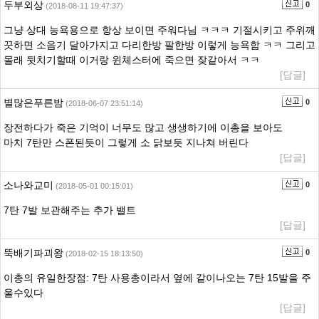
두부외상
0
(2018-08-11 19:47:37)
그냥 상대 능욕용으로 항상 보이면 주워다님 ㅋㅋㅋ 기절시키고 주위깨
끗하면 소음기 달아가지고 다리한방 팔한방 이렇게 능욕함 ㅋㅋ 그리고
몰래 뒷치기할때 이거랑 윈체스터에 죽으면 잦같아서 ㅋㅋ
[답글]
별많은푸른밤
0
(2018-06-07 23:51:14)
장전하다가 죽은 기억이 너무도 많고 생생하기에 이총을 보아도
마치 7탄만 스폰된듯이 그렇게 소 닭보듯 지나쳐 버린다
[답글]
소나와교미
0
(2018-05-01 00:15:01)
7탄 7발 보관해주는 추가 밸트
[답글]
뚝배기파괴왕
0
(2018-02-15 18:13:50)
이총의 유일한장점: 7탄 사용총이라서 옆에 같이나오는 7탄 15발을 주
울수있다
[답글]