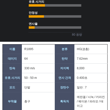
유효 사거리
안정성
연사율
80 용량
이름
R1895
분류
HG(권총)
대미지
64
탄약
7.62mm
탄속
330 m/s
저지력
8,000
유효 사거리
50 - 50 m
연사 간격
0.400초
모드
단발
장탄수
일반 : 7
에란겔 / 사녹 / 카라킨
부착물
총구
획득처
/ 헤이븐 / 파라모 / 태
이고