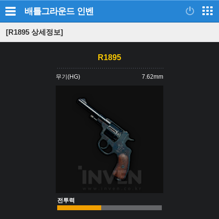
배틀그라운드
인벤
[R1895 상세정보]
R1895
무기(HG)
7.62mm
전투력