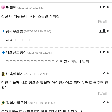
떠블백
0
(2017-11-14 14:08:53)
장전 다 해놨는데 p시리즈들면 개빡침.
[답글]
왕새우초밥
0
(2017-12-23 10:27:05)
ㄹㅇㅋㅋㅋㅋㅋ
태조산호랑이
0
(2018-01-05 11:26:47)
ㅋㅋㅋㅋㅋㅋㅋㅋㅋㅋㅋㅋㅋㅋ ㅇㅈ 별거아닌데 딥빡
내속에빠져
0
(2017-11-10 22:14:21)
장전은 둘째 치고 정조준 했을때 아이언사이트 확대 두배로 해주면 안
됨?
[답글]
정의사회구현
0
(2017-11-10 20:48:50)
추가부착물로 스피드로더정도 추가해줘도 되지 않나