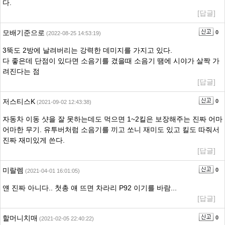
다.
[답글]
모배기준으로
0
(2022-08-25 14:53:19)
3뚝도 2방에 날려버리는 강력한 데미지를 가지고 있다.
다 좋은데 단점이 있다면 소음기를 겼을때 소음기 땜에 시야가 살짝 가
려진다는 점
[답글]
저스티스K
0
(2021-09-02 12:43:38)
자동차 이동 샷을 잘 못하는데도 먹으면 1~2킬은 보장해주는 진짜 어마
어마한 무기. 유투버처럼 소음기를 끼고 쏘니 재미도 있고 킬도 따줘서
진짜 재미있게 쓴다.
[답글]
미랄렘
0
(2021-04-01 16:01:05)
얜 진짜 아니다.. 첫총 얘 뜨면 차라리 P92 이기를 바람...
[답글]
할머니치매
0
(2021-02-05 22:40:22)