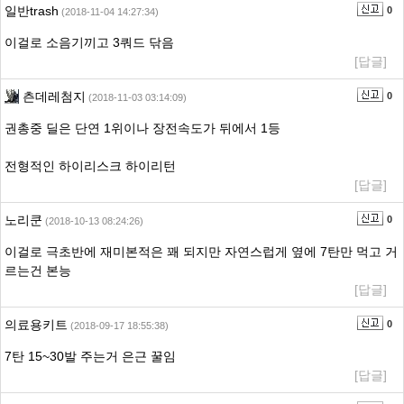
일반trash
0
(2018-11-04 14:27:34)
이걸로 소음기끼고 3쿼드 닦음
[답글]
츤데레첨지
0
(2018-11-03 03:14:09)
권총중 딜은 단연 1위이나 장전속도가 뒤에서 1등
전형적인 하이리스크 하이리턴
[답글]
노리쿤
0
(2018-10-13 08:24:26)
이걸로 극초반에 재미본적은 꽤 되지만 자연스럽게 옆에 7탄만 먹고 거
르는건 본능
[답글]
의료용키트
0
(2018-09-17 18:55:38)
7탄 15~30발 주는거 은근 꿀임
[답글]