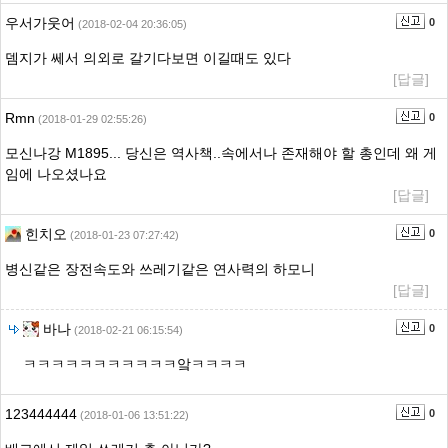
우서가웃어
0
(2018-02-04 20:36:05)
뎀지가 쎄서 의외로 갈기다보면 이길때도 있다
[답글]
Rmn
0
(2018-01-29 02:55:26)
모신나강 M1895... 당신은 역사책..속에서나 존재해야 할 총인데 왜 게
임에 나오셨나요
[답글]
힌치오
0
(2018-01-23 07:27:42)
병신같은 장전속도와 쓰레기같은 연사력의 하모니
[답글]
바나
0
(2018-02-21 06:15:54)
ㅋㅋㅋㅋㅋㅋㅋㅋㅋㅋㅋ앜ㅋㅋㅋㅋ
123444444
0
(2018-01-06 13:51:22)