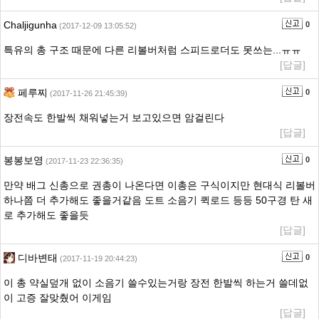
Chaljigunha
0
(2017-12-09 13:05:52)
특유의 총 구조 때문에 다른 리볼버처럼 스피드로더도 못쓰는...ㅠㅠ
[답글]
페루찌
0
(2017-11-26 21:45:39)
장전속도 한발씩 채워넣는거 보고있으면 암걸린다
[답글]
봉봉보영
0
(2017-11-23 22:36:35)
만약 배그 신총으로 권총이 나온다면 이총은 구식이지만 현대식 리볼버
하나쯤 더 추가해도 좋을거같음 도트 소음기 퀵로드 등등 50구경 탄 새
로 추가해도 좋을듯
[답글]
디바변태
0
(2017-11-19 20:44:23)
이 총 약실덮개 없이 소음기 쓸수있는거랑 장전 한발씩 하는거 쓸데없
이 고증 잘맞췄어 이게임
[답글]