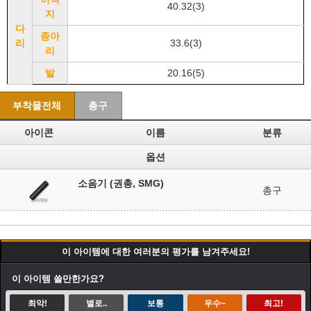
40.32(3)
지
다
종아
리
33.6(3)
리
발
20.16(5)
부착물전체
총구
아이콘
이름
분류
옵션
소음기 (권총, SMG)
총구
이 아이템에 대한 여러분의 평가를 남겨주세요!
이 아이템 쓸만한가요?
최악!
별로..
보통
우수~
최고!