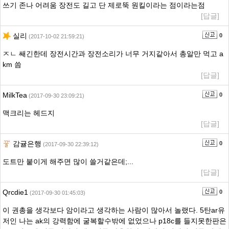
쓰기 존나 어려움 장전도 길고 단 제로뚝 원킬이라는 점이라는점
[답글]
실리
0
(2017-10-02 21:59:21)
ㅈㄴ 쌔긴한데 장전시간과 장전소리가 너무 거지같아서 총알만 먹고 a
km 씀
[답글]
MilkTea
0
(2017-09-30 23:09:21)
맥크리는 헤드지
[답글]
감귤은행
0
(2017-09-30 22:39:12)
도트만 붙이게 해주면 많이 쓸거같은데;...
[답글]
Qrcdie1
0
(2017-09-30 01:45:03)
이 권총을 생각보다 암이라고 생각하는 사람이 많아서 놀랬다. 5탄ar유
저인 나는 ak의 강력함에 굴복할수밖에 없었으나 p18c를 들지못한판은