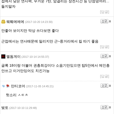
접에서 낮은 연사력, 무거운 7탄, 암걸리는 장전시간 등 단점덩어리...
들지말자
[답글]
웨훼에에에
0
(2017-10-20 14:23:30)
안좋아 보이지만 막상 쓰다보면 좋다
근접에서는 연사때문에 밀리지만 근~중거리에서 킬 따기 좋음
[답글]
멜돔게이
0
(2017-10-14 14:55:37)
글록 18이랑 더불어 권총최강이다 소음기만있으면 탑5안에서 메인총
안쓰고 이거만있어도 치킨가능
[답글]
만티코어
0
(2017-11-05 14:45:21)
헛소리 ㅅㅌㅊ
벚토
0
(2017-10-10 11:29:48)