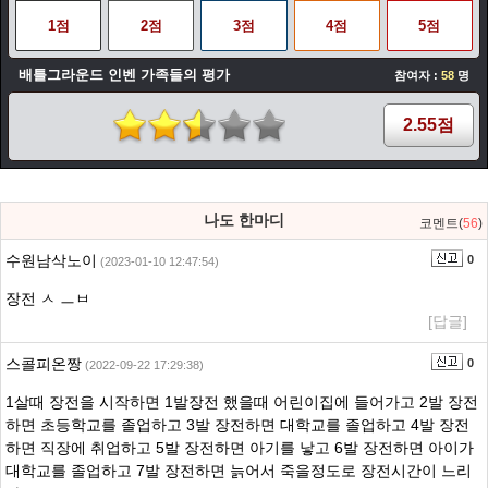
1점
2점
3점
4점
5점
배틀그라운드 인벤 가족들의 평가
참여자 :
58
명
2.55점
나도 한마디
코멘트(
56
)
수원남삭노이
0
(2023-01-10 12:47:54)
장전 ㅅ ㅡㅂ
[답글]
스콜피온짱
0
(2022-09-22 17:29:38)
1살때 장전을 시작하면 1발장전 했을때 어린이집에 들어가고 2발 장전
하면 초등학교를 졸업하고 3발 장전하면 대학교를 졸업하고 4발 장전
하면 직장에 취업하고 5발 장전하면 아기를 낳고 6발 장전하면 아이가
대학교를 졸업하고 7발 장전하면 늙어서 죽을정도로 장전시간이 느리