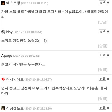
에스트병
0
(2017-11-01 18:11:23)
가끔 노뚝 헤드한방낼때 쾌감 오지긴하는데 p1911이나 글록미만잡이
라
[답글]
Hayu
0
(2017-11-01 10:33:54)
스쿼드 기절한적 농락용(....?)
[답글]
Alpago
0
(2017-10-30 10:02:51)
최고의 석양맨은 누구인가...
[답글]
러시안레드
0
(2017-10-29 17:05:27)
먼저 줍고도 장전이 너무 느려서 맨주먹상대로 도망가야되는총. 들지
마라
[답글]
삼성갤노트
0
(2017-10-27 23:13:50)