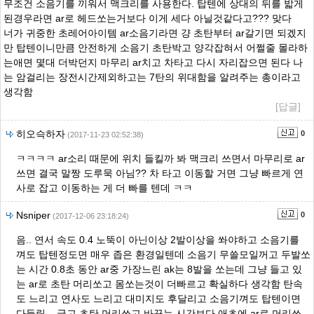
무조건 소음기를 끼워서 맥크리를 사용한다. 탑텐에 상대의 뒤를 밟게
된경우라면 ar로 헤드쏘는거보다 이게 세다 아닐것같다고??? 맞다
너가 귀중한 초레어아이템 ar소음기라면 걍 초탄부터 ar갈기면 되겠지
만 탑텐이니만큼 안전하게 소음기 초탄박고 양각잡혀서 어쩔줄 몰라하
는애면 몇대 더박던지 마무리 ar치고 차타고 다시 자리잡으면 된다 나
는 암걸리는 장전시간제외하고는 7탄의 위대함을 알려주는 총이라고
생각함
[답글]
히오슥하자
0
(2017-11-23 02:52:38)
ㅋㅋㅋㅋ ar소리 때문에 위치 들킬까 봐 맥크리 쓰면서 마무리로 ar
쓰면 결국 말짱 도루묵 아님?? 차 타고 이동할 거면 그냥 빠르게 연
사로 잡고 이동하는 게 더 빠를 텐데 ㅋㅋ
Nsniper
0
(2017-12-06 23:18:24)
음.. 연서 속도 0.4 노뚝이 아닌이상 2발이상을 쏴야하고 소음기를
껴도 탑텐정도면 매우 좁은 환경일텐데 소음기 무쓸모일꺼고 두발쏘
는 시간 0.8초 동안 ar중 가장느린 ak는 8발을 쏘는데 그냥 들고 있
는 ar로 초탄 머리쏘고 몸쏘는것이 더빠르고 확실하다 생각함 탄속
도 느리고 연사도 느리고 대미지도 후달리고 소음기껴도 탑텐이면
다들림....글고 초탄 머리쏘고 바꾸는 시간보다 애초에 ar로 머리쏘