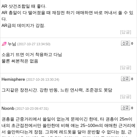
AR 샷건조합일 때 좋다.
AR 총알이 다 떨어졌을 때 재장전 하기 애매하면 바로 꺼내서 쏠 수 있
다.
AR급의 데미지가 강점.
[답글]
누님
0
(2017-10-27 13:34:50)
소음기 뜨면 이거 착용하고 다님
물론 써본적은 없음
[답글]
Hemisphere
0
(2017-10-26 13:30:24)
그지같은 장전시간. 강한 반동, 느린 연사력, 조준경도 못담
[답글]
Noonb
0
(2017-10-23 09:47:31)
권총을 근중거리에서 쓸일이 없는게 문제이긴 한데, 타 권총이 25m이
내의 초근접전에서만 쓸만한데 비해 얘는 25~100m의 애매한 근거리에
서 쓸만하다는게 장점. 그외에 레드돗을 달아 운반할 수 없다는 점, 근