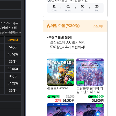
참가자 모집까지 남은 기간
11
01
50
19
Days
Hours
Min
Sec
 미라마 / 사녹
게임 핫딜 (PC/스팀)
스토어+
 / 카라킨 / 헤
파라모 / 태이고
치할 수 있는 탄 수
문명 7 특별 할인!
Level 3
조선&고려 DLC 출시 예정
50%할인&추가 적립까지!
54(2)
인벤게임즈 8월 특별 할인!
드래곤소드: 어웨이크닝 입점!
마블 투혼 파이팅 소울즈 정식출시!
귀무자: 검의 길 예약 판매 중!
비스트 오브 리인카네이션 정식 출시!
커세어 코브 출시 기념 할인!
더 렐릭 퍼스트 가디언 정식 출시
베데스다 40주년 기념 할인 중!
캡콤 프렌차이즈 할인 진행 중!
캡콤 일부 상품 상시 할인
스타워즈 은하계 레이서
로블록스 기프트 카드 공식 입점
40.5(3)
인기 퍼블리셔 모음!
스팀으로 만나는 드래곤소드!
마블 히어로 총 출동&화려한 격투!
10% 할인과
게임프릭 신작 IP
해적'섬'을 발전시키자!
설화x하드코어 액션!
베데스다의 명작들을
몬헌, 바하 등 인기 IP를
몬헌 와일즈 & 드래곤즈 도그마2
인벤게임즈에서 10% 추가 적립
Robux를 가장 안전하고
최대 90% 할인가를 만나보세요!
네이버혜택과 함께 만나보세요!
네이버 포인트 혜택까지!
이니&베니 혜택까지!
네이버 혜택가와 함께 예약하세요!
할인&네이버혜택으로 만나보세요!
네이버페이 혜택과 만나보세요!
40주년 프로모션으로 만나보세요!
할인가에 만나보세요!
일부 에디션 상시 할인!
혜택으로 예약 판매 중
편안하게 충전하세요
36(3)
39.6(3)
36(3)
34.2(3)
팰월드 Palworld
그랑블루 판타지 리
36(3)
링크 엔드리스 라그
나로크 업그레이드
5%
32,000
5,000
킷 Granblue Fantasy
25%
24,000원
36,800원
Relink Endless Ragn
arok Upgrade Kit DL
C