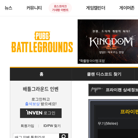
로스트아크
뉴스
커뮤니티
게임캘린더
게이머존
기대평 이벤트
홈
클랜 디스코드 찾기
배틀그라운드 인벤
프라이팬 상세정
로그인하고
출석보상
받으세요!
프라이
로그인
무기(Melee)
회원가입
ID/PW 찾기