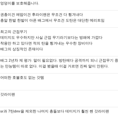
엉덩이를 보호해줍니다.
권총이건 에땁이건 후라이팬은 무조건 다 튕겨내다
총알 한발 한발이 아픈 배그에서 무조건 도탄은 대단한 메리트임
최고의 근접무기
데미지도 우수하지만 사실 근접 무기라기보다는 방패에 가깝다
착용만 하고 있다면 적의 탄을 튕겨내는 우수한 장비이다
배그의 상징적인 존재이다
배그 2년차 제 평가: 말이 필요없다. 방탄에다 공격까지 되니 근접무기 
는 만능템이 따로 없다. 이걸 봤을때 이걸 거르면 진짜 말이 안된다.
어떠한 호불호도 없는 갓템
갓라이팬
sr과 7탄dmr을 제외한 나머지 총들보다 데미지가 훨씬 쎈 갓라이팬