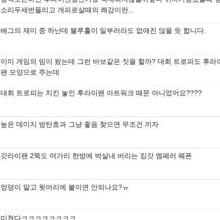
소리두세번들리고 개피로살때의 쾌감이란...
배그의 재미 중 하난데 블루홀이 일부러라도 없애진 않을 듯 합니다.
이미 게임의 밈이 됬는데 그런 바보같은 짓을 할까? 대회 트로피도 후라
팬 모양으로 주는데
대회 트로피는 치킨 놓인 후라이팬 아트워크 때문 아니었어요????
높은 데미지 방탄효과 그냥 좋음 찾으면 무조건 끼자
갓라이팬 2뚝도 머가리 한방에 박살내 버리는 킹갓 엠페러 웨폰
엉덩이 말고 뒷머리에 붙이면 안되나요?ㅠ
미쳤다ㅋㅋㅋㅋㅋㅋㅋㅋ