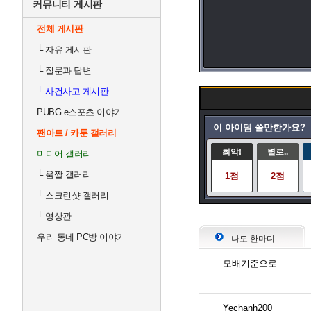
커뮤니티 게시판
전체 게시판
└
자유 게시판
└
질문과 답변
└
사건사고 게시판
PUBG e스포츠 이야기
이 아이템 쓸만한가요?
팬아트 / 카툰 갤러리
최악!
별로..
미디어 갤러리
└
움짤 갤러리
1점
2점
└
스크린샷 갤러리
└
영상관
우리 동네 PC방 이야기
나도 한마디
모배기준으로
Yechanh200