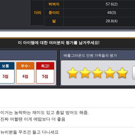
허벅지
57.6(2)
다리
종아리
48(3)
발
28.8(4)
이 아이템에 대한 여러분의 평가를 남겨주세요!
배틀그라운드 인벤 가족들의 평가
보통
우수~
최고!
3점
4점
5점
이거는 농락하는 재미도 있고 총알 방어도 해줌.
진짜 어쩔땐 이게 에땁보다 더 좋음
뉴비분들 무조건 들고 다니세요