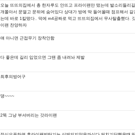
오늘 뜨뜨의집에서 총 한자루도 안뜨고 프라이팬만 떴는데 발소리들리
개쫄아서 문열고 문뒤에 숨어있다 상대가 방에 딱 들어올때 점프해서 갈
는데 바로 1킬떴다.. 덕에 m4공짜로 먹고 뜨뜨의집에서 무사탈출했다. 
이팬 찬양하자
얘 아니면 근접무기 장착안함
다 좋은데 길리 입었으면 그땐 좀 내려놔 제발
최후의방어구
댕~~~~
2뚝 그냥 부셔버리는 갓라이팬
정식오픈하면 후라이팬방탄기능 삭제되지않을까싶다 뒤치기당했을떄 