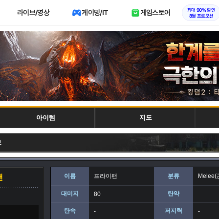
최대 90% 할인
라이브/영상
게이밍/IT
게임스토어
8월 프로모션
아이템
지도
보
이름
프라이팬
분류
Melee
팬
대미지
탄약
80
탄속
저지력
-
-