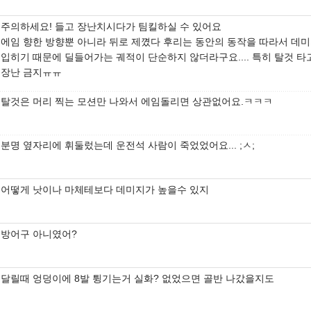
주의하세요! 들고 장난치시다가 팀킬하실 수 있어요
에임 향한 방향뿐 아니라 뒤로 제꼈다 후리는 동안의 동작을 따라서 데
입히기 때문에 딜들어가는 궤적이 단순하지 않더라구요.... 특히 탈것 타
장난 금지ㅠㅠ
탈것은 머리 찍는 모션만 나와서 에임돌리면 상관없어요.ㅋㅋㅋ
분명 옆자리에 휘둘렀는데 운전석 사람이 죽었었어요... ;ㅅ;
어떻게 낫이나 마체테보다 데미지가 높을수 있지
방어구 아니였어?
달릴때 엉덩이에 8발 튕기는거 실화? 없었으면 골반 나갔을지도