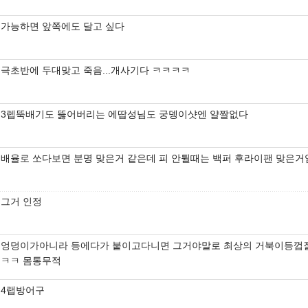
가능하면 앞쪽에도 달고 싶다
극초반에 두대맞고 죽음...개사기다 ㅋㅋㅋㅋ
3렙뚝배기도 뚫어버리는 에땁성님도 궁뎅이샷엔 얄짤없다
배율로 쏘다보면 분명 맞은거 같은데 피 안튈때는 백퍼 후라이팬 맞은거
그거 인정
엉덩이가아니라 등에다가 붙이고다니면 그거야말로 최상의 거북이등껍
ㅋㅋ 몸통무적
4랩방어구