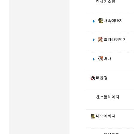
창세기소름
내속에빠져
발리라허벅지
바나
배윤경
첸스톰레이지
내속에빠져