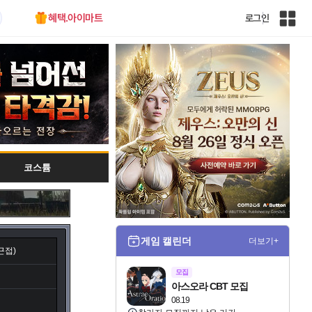
혜택.아이마트
로그인
인
벤
전
체
사
이
트
맵
코스튬
게임 캘린더
더보기+
(근접)
모집
아스오라 CBT 모집
08.19