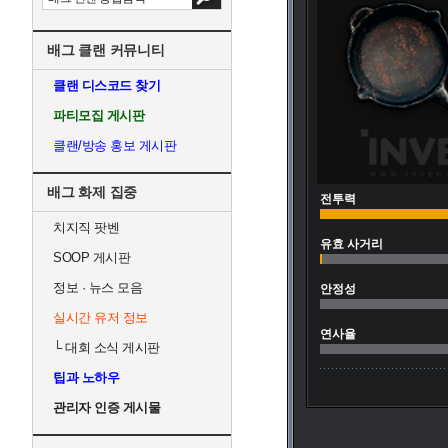
배그 클랜 커뮤니티
클랜 디스코드 찾기
파티모집 게시판
클랜/방송 홍보 게시판
배그 화제 집중
전투력
치지직 팟벤
유효 사거리
SOOP 게시판
정보 · 뉴스 모음
안정성
실시간 유저 정보
연사율
└
대회 소식 게시판
팁과 노하우
관리자 인증 게시물