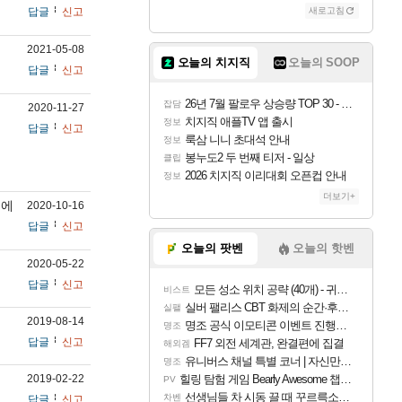
답글
신고
새로고침
2021-05-08
오늘의 치지직
오늘의 SOOP
답글
신고
26년 7월 팔로우 상승량 TOP 30 - 월간 치지직
잡담
2020-11-27
치지직 애플TV 앱 출시
정보
답글
신고
룩삼 니니 초대석 안내
정보
봉누도2 두 번째 티저 - 일상
클립
2026 치지직 이리대회 오픈컵 안내
정보
더보기+
중에
2020-10-16
답글
신고
오늘의 팟벤
오늘의 핫벤
2020-05-22
답글
신고
모든 성소 위치 공략 (40개) - 귀환한 영혼 도전과제
비스트
실버 팰리스 CBT 화제의 순간·후기 모음
실팰
2019-08-14
명조 공식 이모티콘 이벤트 진행해봤습니다! 참여부터 추첨까지????
명조
답글
신고
FF7 외전 세계관, 완결편에 집결
해외겜
유니버스 채널 특별 코너 | 자신만의 스타일
명조
2019-02-22
힐링 탐험 게임 Bearly Awesome 챕터 1 트레일러
PV
선생님들 차 시동 끌 때 꾸르륵소리나는데
차벤
답글
신고