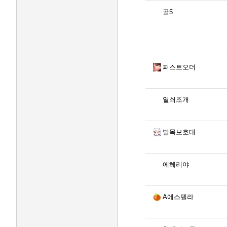
골5
퍼스트오더
열쇠조개
발목보호대
에헤리야
A에스텔라