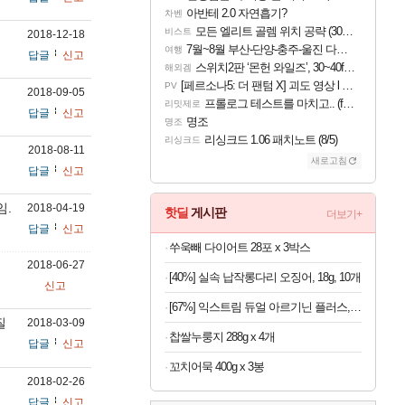
아반테 2.0 자연흡기?
차벤
모든 엘리트 골렘 위치 공략 (30개) - 방랑 결투가
비스트
2018-12-18
7월~8월 부산-단양-충주-울진 다녀왔어요~
여행
답글
신고
스위치2판 ‘몬헌 와일즈’, 30~40fps 목표 추정
해외겜
[페르소나5: 더 팬텀 X] 괴도 영상 l 타카마키 안·댄싱 스타
PV
2018-09-05
프롤로그 테스트를 마치고.. (feat. 리아)
리밋제로
답글
신고
명조
명조
리싱크드 1.06 패치노트 (8/5)
리싱크드
2018-08-11
새로고침
답글
신고
임.
2018-04-19
핫딜
게시판
더보기+
답글
신고
쑤욱빼 다이어트 28포 x 3박스
2018-06-27
[40%] 실속 납작롱다리 오징어, 18g, 10개
신고
[67%] 익스트림 듀얼 아르기닌 플러스, 120정, 1개
질
2018-03-09
찹쌀누룽지 288g x 4개
답글
신고
꼬치어묵 400g x 3봉
2018-02-26
답글
신고