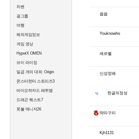
차벤
씁씁
걸그룹
여행
Youknowho
해외게임정보
게임 영상
HyperX OMEN
셰르벨
브이 라이징
일곱 개의 대죄: Origin
신성깡패
몬스터헌터 스토리즈3
바이오하자드 레퀴엠
한글의정성
드래곤 퀘스트7
풋볼 매니저26
딱따구리
Kjh1131