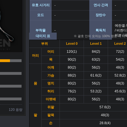
유효 사거리
연사 간격
-
-
모드
장탄수
-
-
에란겔 /
부착물
-
획득처
/ 비켄디
이븐 / 
대미지 표
※ 괄호 안의 숫자는 100% 명중 시 처
부위
Level 0
Level 1
Level 2
머리
120(1)
84(2)
72(2)
머리
목
90(2)
63(2)
54(2)
어깨
80(2)
56(2)
48(3)
가슴
88(2)
61.6(2)
52.8(2)
몸
명치
80(2)
56(2)
48(3)
허리
76(2)
53.2(2)
45.6(3)
아랫배
80(2)
56(2)
48(3)
위팔
57.6(2)
120 용량
팔
팔목
48(3)
손
28.8(4)