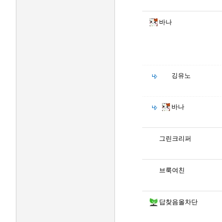
바나
깅유노
바나
그린크리퍼
브룩여친
답찾음올차단