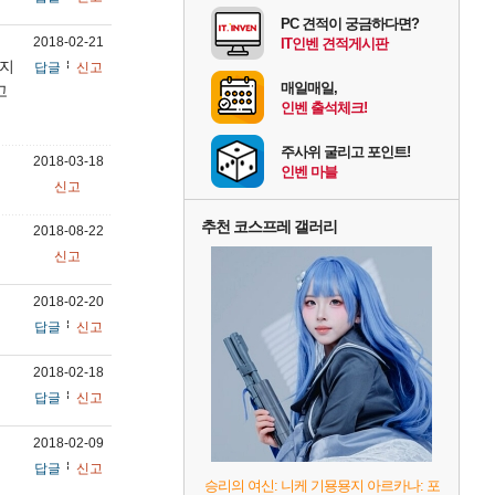
PC 견적이 궁금하다면?
2018-02-21
IT인벤 견적게시판
미지
답글
신고
매일매일,
고
인벤 출석체크!
주사위 굴리고 포인트!
2018-03-18
인벤 마블
신고
추천 코스프레 갤러리
2018-08-22
신고
2018-02-20
답글
신고
2018-02-18
답글
신고
2018-02-09
답글
신고
승리의 여신: 니케 기묭묭지 아르카나: 포