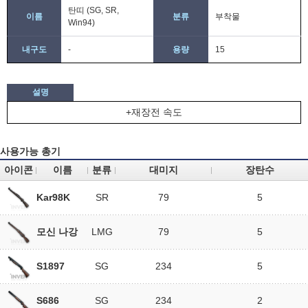
탄띠 (SG, SR,
이름
분류
부착물
Win94)
내구도
-
용량
15
설명
+재장전 속도
사용가능 총기
아이콘
이름
분류
대미지
장탄수
Kar98K
SR
79
5
모신 나강
LMG
79
5
S1897
SG
234
5
S686
SG
234
2