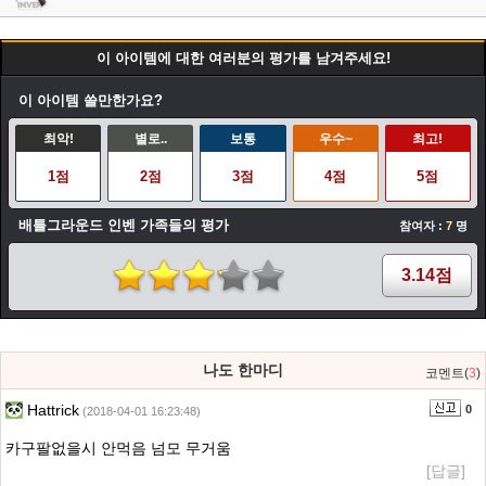
이 아이템에 대한 여러분의 평가를 남겨주세요!
이 아이템 쓸만한가요?
최악!
별로..
보통
우수~
최고!
1점
2점
3점
4점
5점
배틀그라운드 인벤 가족들의 평가
참여자 :
7
명
3.14점
나도 한마디
코멘트(
3
)
Hattrick
0
(2018-04-01 16:23:48)
카구팔없을시 안먹음 넘모 무거움
[답글]