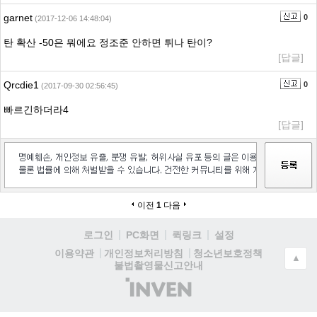
garnet
0
(2017-12-06 14:48:04)
탄 확산 -50은 뭐에요 정조준 안하면 튀나 탄이?
[답글]
Qrcdie1
0
(2017-09-30 02:56:45)
빠르긴하더라4
[답글]
이전
1
다음
로그인
PC화면
퀵링크
설정
청소년보호정책
이용약관
개인정보처리방침
▲
불법촬영물신고안내
(주)
인
벤