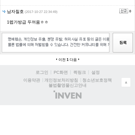
남자칠호
0
(2017-10-27 22:34:49)
1렙가방급 두꺼움ㅎㅎ
이전
1
다음
로그인
PC화면
퀵링크
설정
청소년보호정책
이용약관
개인정보처리방침
▲
불법촬영물신고안내
(주)
인
벤