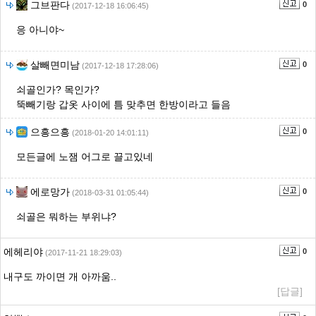
그브판다
0
(2017-12-18 16:06:45)
응 아니야~
살빼면미남
0
(2017-12-18 17:28:06)
쇠골인가? 목인가?
뚝빼기랑 갑옷 사이에 틈 맞추면 한방이라고 들음
으흥으흥
0
(2018-01-20 14:01:11)
모든글에 노잼 어그로 끌고있네
에로망가
0
(2018-03-31 01:05:44)
쇠골은 뭐하는 부위냐?
에헤리야
0
(2017-11-21 18:29:03)
내구도 까이면 개 아까움..
[답글]