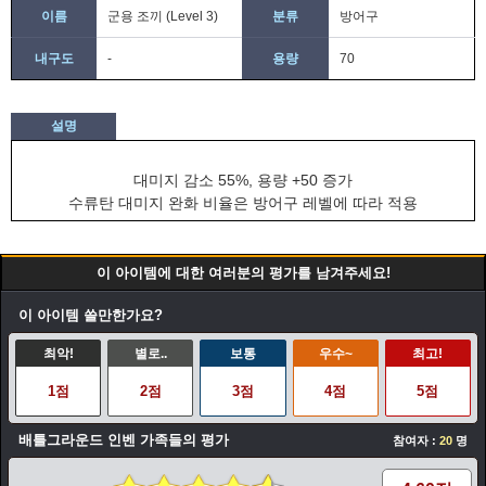
이름
군용 조끼 (Level 3)
분류
방어구
내구도
-
용량
70
설명
대미지 감소 55%, 용량 +50 증가
수류탄 대미지 완화 비율은 방어구 레벨에 따라 적용
이 아이템에 대한 여러분의 평가를 남겨주세요!
이 아이템 쓸만한가요?
최악!
별로..
보통
우수~
최고!
1점
2점
3점
4점
5점
배틀그라운드 인벤 가족들의 평가
참여자 :
20
명