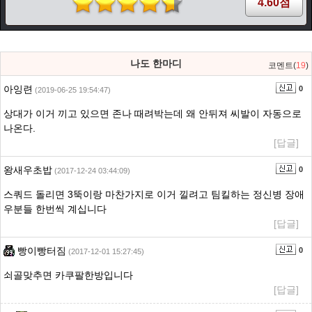
4.60점
나도 한마디
코멘트(
19
)
아잉련
0
(2019-06-25 19:54:47)
상대가 이거 끼고 있으면 존나 때려박는데 왜 안뒤져 씨발이 자동으로
나온다.
[답글]
왕새우초밥
0
(2017-12-24 03:44:09)
스쿼드 돌리면 3뚝이랑 마찬가지로 이거 낄려고 팀킬하는 정신병 장애
우분들 한번씩 계십니다
[답글]
빵이빵터짐
0
(2017-12-01 15:27:45)
쇠골맞추면 카쿠팔한방입니다
[답글]