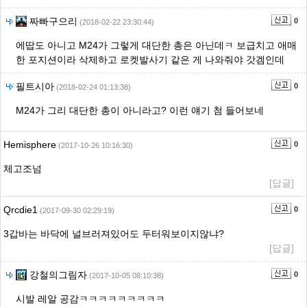
짜빠구으리
0
(2018-02-22 23:30:44)
에땁도 아니고 M24가 그렇게 대단한 총은 아닌데ㅋ 보급치고 애매
한 포지션이라 삭제하고 로켓발사기 같은 게 나와줘야 갓겜인데
필트시아
0
(2018-02-24 01:13:38)
M24가 그리 대단한 총이 아니라고? 이런 얘기 첨 들어보네
Hemisphere
0
(2017-10-26 10:16:30)
체고조넘
[답글]
Qrcdie1
0
(2017-09-30 02:29:19)
3갑바는 바닥에 널브러져있어도 두터워보이지않냐?
[답글]
강철의그림자
0
(2017-10-05 08:10:38)
시발 레알 공감ㅋㅋㅋㅋㅋㅋㅋㅋㅋ