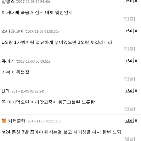
알뽕스
0
(2017-11-08 19:54:40)
이거때매 죽을거 산게 대체 몇번인지
[답글]
소나와교미
0
(2017-11-08 09:00:32)
1쪼랑 1가방이랑 절묘하게 섞여있으면 3쪼랑 헷갈리더라
[답글]
쥬피리
0
(2017-11-08 00:59:51)
거북이 등껍질
[답글]
LIPI
0
(2017-11-05 02:22:24)
꼭 이거먹으면 머리맞고죽어 황금고블린 노릇함
[답글]
커헉쿨럭
0
(2017-11-05 01:11:13)
m24 몸샷 3발 꼽아야 뒈지는걸 보고 사기성을 다시 한번 느낌..
[답글]