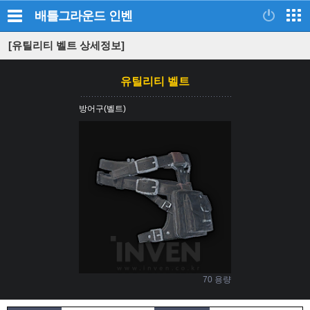
배틀그라운드
인벤
[유틸리티 벨트 상세정보]
유틸리티 벨트
방어구(벨트)
70 용량