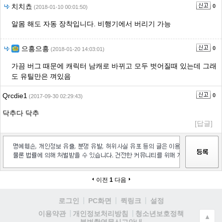
치치쵸
0
(2018-01-10 00:01:50)
알몸 해도 자동 장착입니다. 비행기에서 버리기 가능
으흥으흥
0
(2018-01-20 14:03:01)
가끔 버그 때문에 캐릭터 남캐로 바뀌고 모두 벗어질때 있는데 그래
도 유틸만은 껴있음
Qrcdie1
0
(2017-09-30 02:29:43)
닥추다 닥추
[답글]
이전
1
다음
로그인
PC화면
퀵링크
설정
청소년보호정책
이용약관
개인정보처리방침
▲