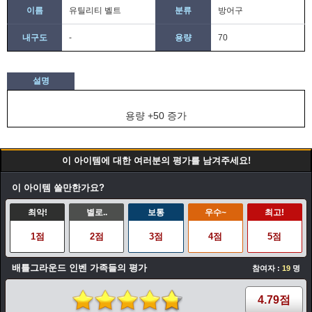
이름
유틸리티 벨트
분류
방어구
내구도
-
용량
70
설명
용량 +50 증가
이 아이템에 대한 여러분의 평가를 남겨주세요!
이 아이템 쓸만한가요?
최악!
별로..
보통
우수~
최고!
1점
2점
3점
4점
5점
배틀그라운드 인벤 가족들의 평가
참여자 :
19
명
4.79점