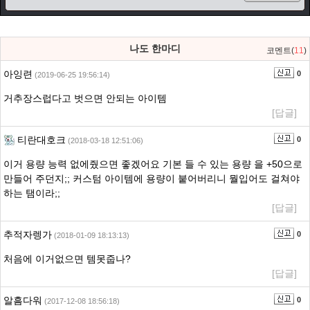
나도 한마디
코멘트(
11
)
아잉련
0
(2019-06-25 19:56:14)
거추장스럽다고 벗으면 안되는 아이템
[답글]
티란대호크
0
(2018-03-18 12:51:06)
이거 용량 능력 없에줬으면 좋겠어요 기본 들 수 있는 용량 을 +50으로
만들어 주던지;; 커스텀 아이템에 용량이 붙어버리니 뭘입어도 걸쳐야
하는 탬이라;;
[답글]
추적자렝가
0
(2018-01-09 18:13:13)
처음에 이거없으면 템못줍나?
[답글]
알흠다워
0
(2017-12-08 18:56:18)