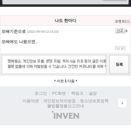
나도 한마디
코멘트(
1
)
모배기준으로
0
(2022-09-09 12:14:23)
모배에도 나왔으면..
[답글]
이전
1
다음
로그인
PC화면
퀵링크
설정
청소년보호정책
이용약관
개인정보처리방침
▲
불법촬영물신고안내
(주)
인
벤