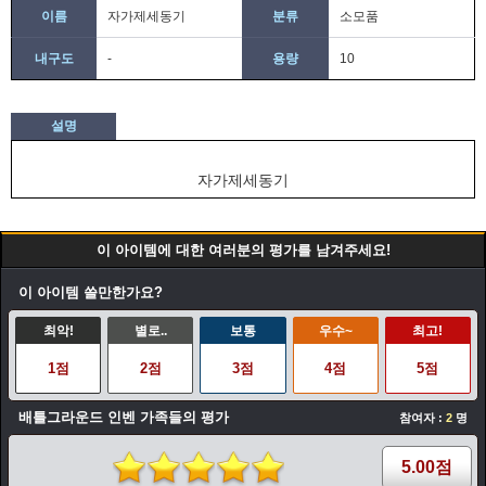
이름
자가제세동기
분류
소모품
내구도
-
용량
10
설명
자가제세동기
이 아이템에 대한 여러분의 평가를 남겨주세요!
이 아이템 쓸만한가요?
최악!
별로..
보통
우수~
최고!
1점
2점
3점
4점
5점
배틀그라운드 인벤 가족들의 평가
참여자 :
2
명
5.00점