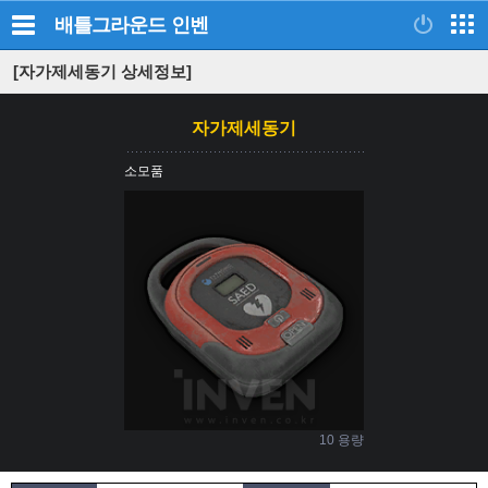
배틀그라운드
인벤
[자가제세동기 상세정보]
자가제세동기
소모품
10 용량