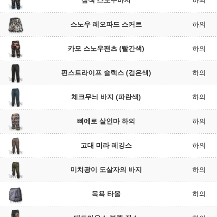
삼색 스노우바지
하의
스노우 레오파드 스커트
하의
카모 스노우팬츠 (빨간색)
하의
핀스트라이프 슬랙스 (검은색)
하의
체크무늬 바지 (파란색)
하의
삐에로 살인마 하의
하의
고대 미라 레깅스
하의
미치광이 도살자의 바지
하의
목욕 타올
하의