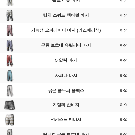
홀드 아웃 바지
하의
랩처 스쿼드 택티컬 바지
하의
기능성 오퍼레이터 바지 (라즈베리색)
하의
무릎 보호대 유틸리티 바지
하의
5 알람 바지
하의
사피나 바지
하의
굵은 줄무늬 슬랙스
하의
자밀라 반바지
하의
선키스드 반바지
하의
택티컬 무릎 보호대 바지
하의