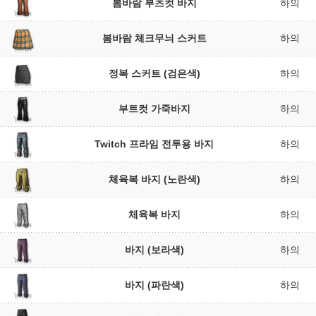
봄바람 부츠컷 바지
하의
봄바람 체크무늬 스커트
하의
정복 스커트 (검은색)
하의
부트컷 가죽바지
하의
Twitch 프라임 전투용 바지
하의
체육복 바지 (노란색)
하의
체육복 바지
하의
바지 (보라색)
하의
바지 (파란색)
하의