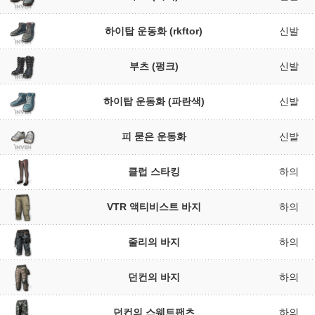
하이탑 운동화 (rkftor)
신발
부츠 (펑크)
신발
하이탑 운동화 (파란색)
신발
피 묻은 운동화
신발
클럽 스타킹
하의
VTR 액티비스트 바지
하의
줄리의 바지
하의
던컨의 바지
하의
던컨의 스웨트팬츠
하의