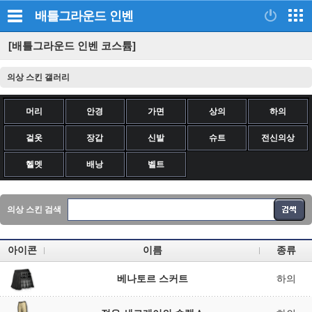
배틀그라운드
인벤
[배틀그라운드 인벤 코스튬]
의상 스킨 갤러리
머리
안경
가면
상의
하의
겉옷
장갑
신발
슈트
전신의상
헬멧
배낭
벨트
의상 스킨 검색
아이콘
이름
종류
베나토르 스커트
하의