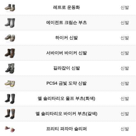
레트로 운동화
신발
에이전트 크림슨 부츠
신발
하이커 신발
신발
서바이버 바이커 신발
신발
길라잡이 신발
신발
PCS4 금빛 도약 신발
신발
엘 솔리타리오 울프 부츠(회색)
신발
엘 솔리타리오 바이커 부츠(갈색)
신발
프리티 파자마 슬리퍼
신발