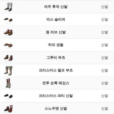
여우 후작 신발
신발
피스 슬리퍼
신발
원 러브 신발
신발
히피 샌들
신발
그루비 부츠
신발
크리스마스 엘프 부츠
신발
전투 순록 레깅스
신발
크리스마스 파티 신발
신발
스노우맨 신발
신발