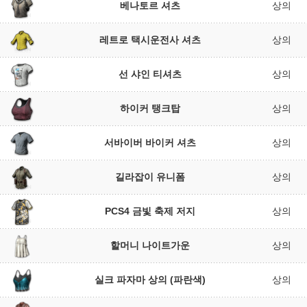
베나토르 셔츠
상의
레트로 택시운전사 셔츠
상의
선 샤인 티셔츠
상의
하이커 탱크탑
상의
서바이버 바이커 셔츠
상의
길라잡이 유니폼
상의
PCS4 금빛 축제 저지
상의
할머니 나이트가운
상의
실크 파자마 상의 (파란색)
상의