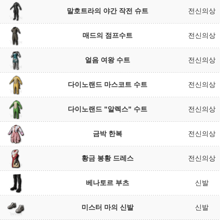
말호트라의 야간 작전 슈트
전신의상
매드의 점프수트
전신의상
얼음 여왕 수트
전신의상
다이노랜드 마스코트 수트
전신의상
다이노랜드 "알렉스" 수트
전신의상
금박 한복
전신의상
황금 봉황 드레스
전신의상
베나토르 부츠
신발
미스터 마의 신발
신발