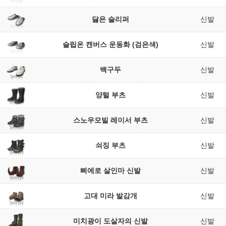
닳은 슬리퍼
신발
슬립온 캔버스 운동화 (검은색)
신발
백구두
신발
양털 부츠
신발
스노우모빌 레이서 부츠
신발
쇠징 부츠
신발
삐에로 살인마 신발
신발
고대 미라 발감개
신발
미치광이 도살자의 신발
신발