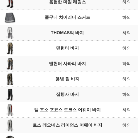
음험한 마임 레깅스
하의
줄무니 치어리더 스커트
하의
THOMAS의 바지
하의
맨헌터 바지
하의
맨헌터 사파리 바지
하의
용병 팀 바지
하의
집행자 바지
하의
엘 포소 포요스 로코스 어웨이 바지
하의
로스 레오네스 라이언스 어웨이 바지
하의