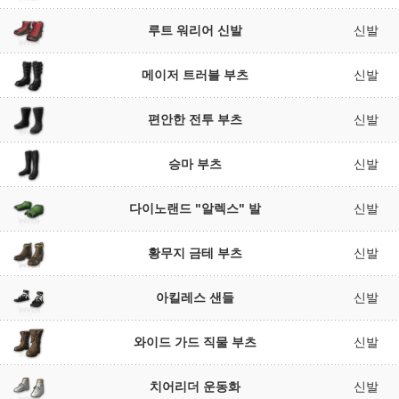
루트 워리어 신발
신발
메이저 트러블 부츠
신발
편안한 전투 부츠
신발
승마 부츠
신발
다이노랜드 "알렉스" 발
신발
황무지 금테 부츠
신발
아킬레스 샌들
신발
와이드 가드 직물 부츠
신발
치어리더 운동화
신발