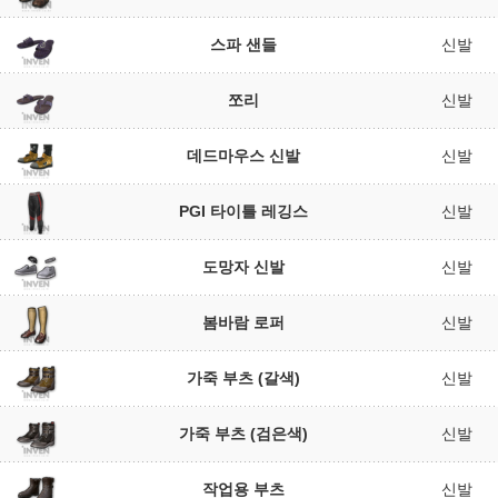
스파 샌들
신발
쪼리
신발
데드마우스 신발
신발
PGI 타이틀 레깅스
신발
도망자 신발
신발
봄바람 로퍼
신발
가죽 부츠 (갈색)
신발
가죽 부츠 (검은색)
신발
작업용 부츠
신발