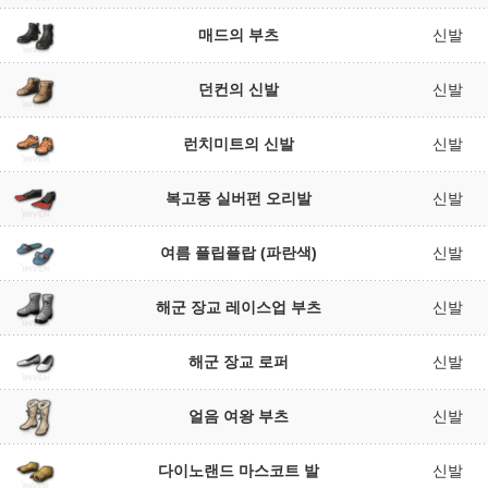
매드의 부츠
신발
던컨의 신발
신발
런치미트의 신발
신발
복고풍 실버펀 오리발
신발
여름 플립플랍 (파란색)
신발
해군 장교 레이스업 부츠
신발
해군 장교 로퍼
신발
얼음 여왕 부츠
신발
다이노랜드 마스코트 발
신발