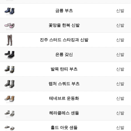
금룡 부츠
신발
꽃망울 한복 신발
신발
진주 스터드 스타킹과 신발
신발
은룡 갖신
신발
발목 탄띠 부츠
신발
랩처 스쿼드 부츠
신발
테네브르 운동화
신발
헤라클레스 샌들
신발
홀드 아웃 샌들
신발