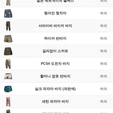
젊은 세르게이의 슬랙스
하의
찢어진 청치마
하의
서바이버 바이커 바지
하의
하이커 반바지
하의
길라잡이 스커트
하의
PCS4 도전자 바지
하의
할머니 잠옷 반바지
하의
실크 파자마 바지 (파란색)
하의
새틴 파자마 바지
하의