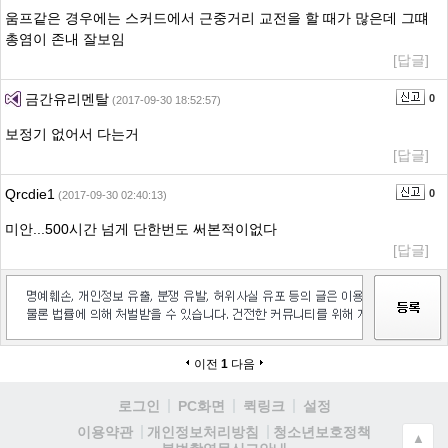
움프같은 경우에는 스커드에서 근중거리 교전을 할 때가 많은데 그떄
총염이 존내 잘보임
[답글]
금간유리멘탈
0
(2017-09-30 18:52:57)
보정기 없어서 다는거
[답글]
Qrcdie1
0
(2017-09-30 02:40:13)
미안...500시간 넘게 단한번도 써본적이없다
[답글]
이전
1
다음
로그인
PC화면
퀵링크
설정
청소년보호정책
이용약관
개인정보처리방침
▲