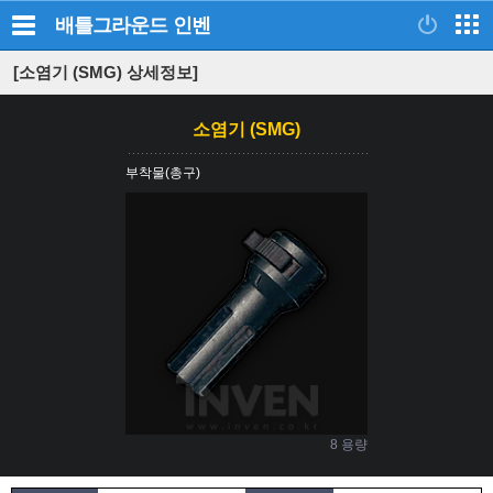
배틀그라운드
인벤
[소염기 (SMG) 상세정보]
소염기 (SMG)
부착물(총구)
8 용량