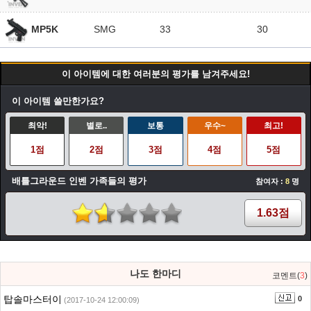
MP5K
SMG
33
30
이 아이템에 대한 여러분의 평가를 남겨주세요!
이 아이템 쓸만한가요?
최악!
별로..
보통
우수~
최고!
1점
2점
3점
4점
5점
배틀그라운드 인벤 가족들의 평가
참여자 :
8
명
1.63점
나도 한마디
코멘트(
3
)
탑솔마스터이
0
(2017-10-24 12:00:09)