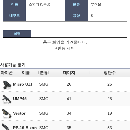
이름
소염기 (SMG)
분류
부착물
내구도
-
용량
8
설명
총구 화염을 가려줍니다.
+반동 제어
사용가능 총기
아이콘
이름
분류
대미지
장탄수
Micro UZI
SMG
26
25
UMP45
SMG
41
25
Vector
SMG
34
19
PP-19 Bizon
SMG
35
53