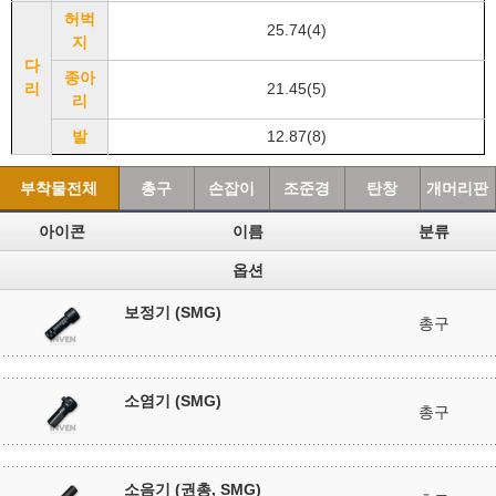
허벅
25.74(4)
지
다
종아
리
21.45(5)
리
발
12.87(8)
부착물전체
총구
손잡이
조준경
탄창
개머리판
아이콘
이름
분류
옵션
보정기 (SMG)
총구
소염기 (SMG)
총구
소음기 (권총, SMG)