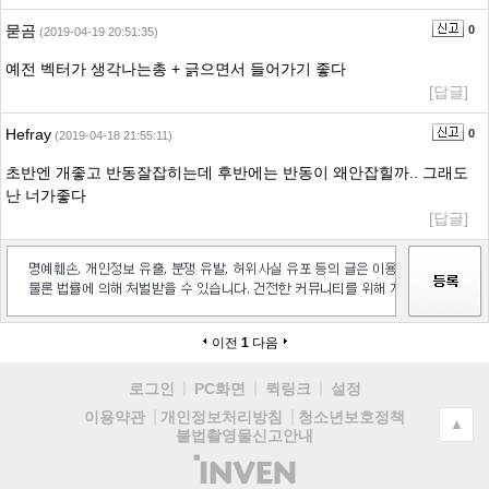
묻곰
0
(2019-04-19 20:51:35)
예전 벡터가 생각나는총 + 긁으면서 들어가기 좋다
[답글]
Hefray
0
(2019-04-18 21:55:11)
초반엔 개좋고 반동잘잡히는데 후반에는 반동이 왜안잡힐까.. 그래도
난 너가좋다
[답글]
이전
1
다음
로그인
PC화면
퀵링크
설정
청소년보호정책
이용약관
개인정보처리방침
▲
불법촬영물신고안내
(주)
인