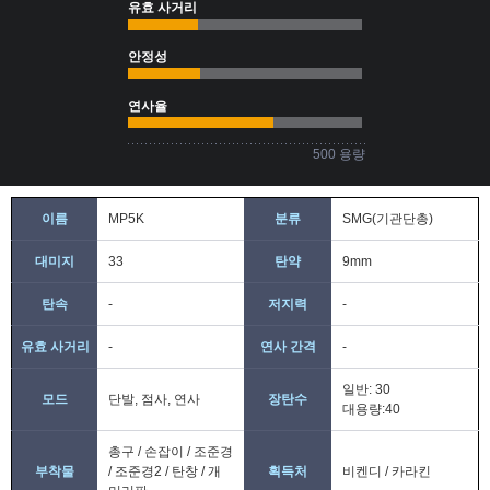
유효 사거리
안정성
연사율
500 용량
이름
MP5K
분류
SMG(기관단총)
대미지
33
탄약
9mm
탄속
-
저지력
-
유효 사거리
-
연사 간격
-
일반: 30
모드
단발, 점사, 연사
장탄수
대용량:40
총구 / 손잡이 / 조준경
부착물
/ 조준경2 / 탄창 / 개
획득처
비켄디 / 카라킨