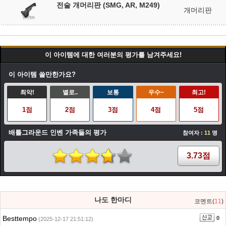
전술 개머리판 (SMG, AR, M249)
개머리판
이 아이템에 대한 여러분의 평가를 남겨주세요!
이 아이템 쓸만한가요?
최악!
별로..
보통
우수~
최고!
1점
2점
3점
4점
5점
배틀그라운드 인벤 가족들의 평가
참여자 :
11
명
3.73점
나도 한마디
코멘트(
11
)
Besttempo
0
(2025-12-17 21:51:12)