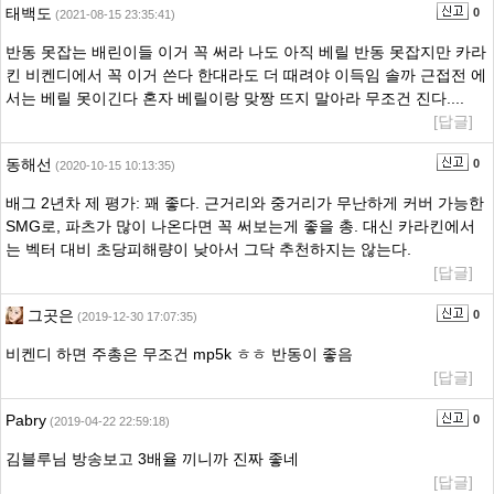
태백도
0
(2021-08-15 23:35:41)
반동 못잡는 배린이들 이거 꼭 써라 나도 아직 베릴 반동 못잡지만 카라
킨 비켄디에서 꼭 이거 쓴다 한대라도 더 때려야 이득임 솔까 근접전 에
서는 베릴 못이긴다 혼자 베릴이랑 맞짱 뜨지 말아라 무조건 진다....
[답글]
동해선
0
(2020-10-15 10:13:35)
배그 2년차 제 평가: 꽤 좋다. 근거리와 중거리가 무난하게 커버 가능한
SMG로, 파츠가 많이 나온다면 꼭 써보는게 좋을 총. 대신 카라킨에서
는 벡터 대비 초당피해량이 낮아서 그닥 추천하지는 않는다.
[답글]
그곳은
0
(2019-12-30 17:07:35)
비켄디 하면 주총은 무조건 mp5k ㅎㅎ 반동이 좋음
[답글]
Pabry
0
(2019-04-22 22:59:18)
김블루님 방송보고 3배율 끼니까 진짜 좋네
[답글]