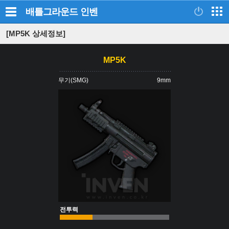
배틀그라운드
인벤
[MP5K 상세정보]
MP5K
무기(SMG)
9mm
전투력