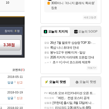
10
3000이니
·
'리니지 클래식 특파원'
칭호
새로고침
참여자 :
8
명
오늘의 치지직
오늘의 SOOP
26년 7월 팔로우 상승량 TOP 30 - 월간 치지직
잡담
3.38점
룩삼 니니 초대석 안내
정보
봉누도2 두 번째 티저 - 일상
클립
2026 치지직 이리대회 오픈컵 안내
정보
초ㅇㅎ) 수녀 코스프레 제로투
ㅗㅜㅑ
더보기+
코멘트(
6
)
2018-05-11
오늘의 팟벤
오늘의 핫벤
답글
신고
2018-03-19
비스트 오브 리인카네이션 오픈 트레일러
PV
「에린」 컨셉 포스터 공개
답글
신고
아스오라
[무한대] 출시일, 8월 13일에 나오나
섭컬겜
리싱크드 1.06 패치노트 (8/5)
다
2018-02-10
리싱크드