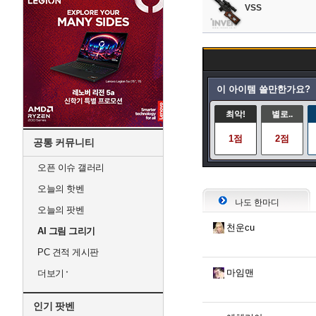
VSS
이 아이템 쓸만한가요?
최악!
별로..
1점
2점
공통 커뮤니티
오픈 이슈 갤러리
오늘의 핫벤
나도 한마디
오늘의 팟벤
천운cu
AI 그림 그리기
PC 견적 게시판
마임맨
더보기
인기 팟벤