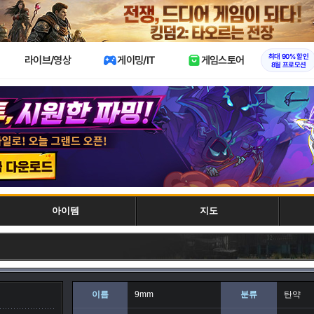
X
최대 90% 할인
라이브/영상
게이밍/IT
게임스토어
8월 프로모션
아이템
지도
이름
9mm
분류
탄약