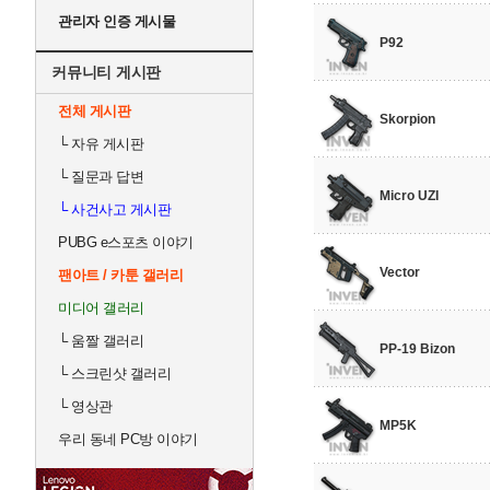
관리자 인증 게시물
P92
커뮤니티 게시판
전체 게시판
Skorpion
└
자유 게시판
└
질문과 답변
Micro UZI
└
사건사고 게시판
PUBG e스포츠 이야기
Vector
팬아트 / 카툰 갤러리
미디어 갤러리
└
움짤 갤러리
PP-19 Bizon
└
스크린샷 갤러리
└
영상관
MP5K
우리 동네 PC방 이야기