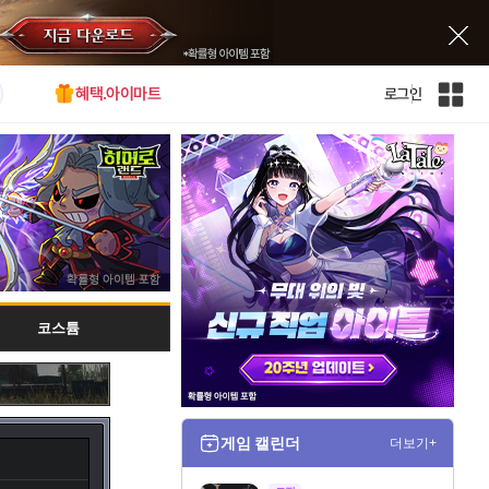
혜택.아이마트
로그인
인
벤
전
체
사
이
트
맵
코스튬
게임 캘린더
더보기+