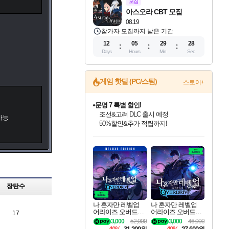
모집
아스오라 CBT 모집
08.19
참가자 모집까지 남은 기간
12
05
29
27
Days
Hours
Min
Sec
게임 핫딜 (PC/스팀)
스토어+
문명 7 특별 할인!
조선&고려 DLC 출시 예정
 가능
50%할인&추가 적립까지!
인벤게임즈 8월 특별 할인!
드래곤소드: 어웨이크닝 입점!
귀무자: 검의 길 예약 판매 중!
비스트 오브 리인카네이션 정식 출시!
커세어 코브 출시 기념 할인!
더 렐릭 퍼스트 가디언 정식 출시
베데스다 40주년 기념 할인 중!
마블 투혼 파이팅 소울즈 예약 판매 중!
캡콤 프렌차이즈 할인 진행 중!
캡콤 일부 상품 상시 할인
스타워즈 은하계 레이서
로블록스 기프트 카드 공식 입점
인기 퍼블리셔 모음!
스팀으로 만나는 드래곤소드!
10% 할인과
게임프릭 신작 IP
해적'섬'을 발전시키자!
설화x하드코어 액션!
베데스다의 명작들을
마블 히어로 총 출동&화려한 격투!
몬헌, 바하 등 인기 IP를
몬헌 와일즈 & 드래곤즈 도그마2
인벤게임즈에서 10% 추가 적립
Robux를 가장 안전하고
최대 90% 할인가를 만나보세요!
네이버혜택과 함께 만나보세요!
이니&베니 혜택까지!
네이버 혜택가와 함께 예약하세요!
할인&네이버혜택으로 만나보세요!
네이버페이 혜택과 만나보세요!
40주년 프로모션으로 만나보세요!
네이버 포인트 혜택까지!
할인가에 만나보세요!
일부 에디션 상시 할인!
혜택으로 예약 판매 중
편안하게 충전하세요
장탄수
나 혼자만 레벨업
나 혼자만 레벨업
어라이즈 오버드라
어라이즈 오버드라
17
이브 디럭스 에디션
이브 Solo Leveling A
3,000
52,000
3,000
46,000
Solo Leveling Arise
rise