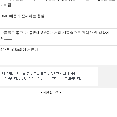
녀야됨
UMP 때문에 존재하는 총알
수급률도 좋고 다 좋은데 SMG가 거의 개똥총으로 전락한 현 상황에
서.........
9탄은 p18c외엔 거른다
이전
1
다음