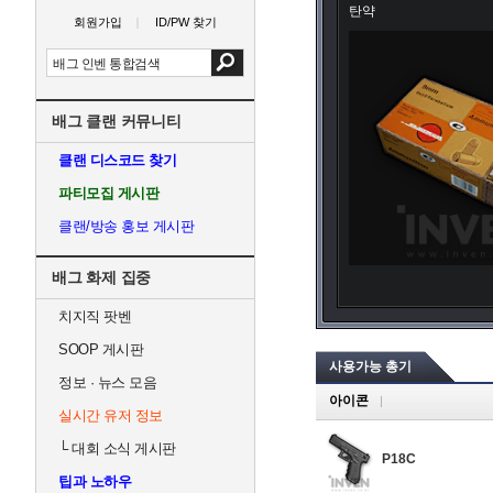
탄약
회원가입
ID/PW 찾기
배그 클랜 커뮤니티
클랜 디스코드 찾기
파티모집 게시판
클랜/방송 홍보 게시판
배그 화제 집중
치지직 팟벤
SOOP 게시판
사용가능 총기
정보 · 뉴스 모음
아이콘
실시간 유저 정보
└
대회 소식 게시판
P18C
팁과 노하우