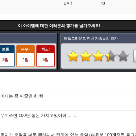
DMR
43
이 아이템에 대한 여러분의 평가를 남겨주세요!
배틀그라운드 인벤 가족들의 평가
보통
우수~
최고!
3점
4점
5점
이제는 좀 써줄만 한 탄
우지쓰면 100탄 정돈 가지고있어야.........
우지가 총알을 너무 뿌려대서 탄창에 있는 총알+여유분 100개정돈 들고