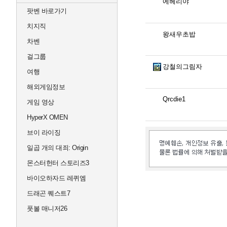
에헤리야
팟벤 바로가기
치지직
왕새우초밥
차벤
걸그룹
강철의그림자
여행
해외게임정보
Qrcdie1
게임 영상
HyperX OMEN
브이 라이징
일곱 개의 대죄: Origin
몬스터헌터 스토리즈3
바이오하자드 레퀴엠
드래곤 퀘스트7
풋볼 매니저26