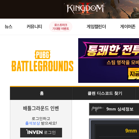
로스트아크
뉴스
커뮤니티
게임캘린더
게이머존
기대평 이벤트
홈
클랜 디스코드 찾기
배틀그라운드 인벤
9mm 상세정보
로그인하고
출석보상
받으세요!
9mm
로그인