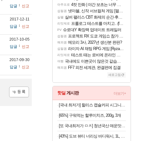
4컷 만화 | 야간 보초는 너무 힘들어
아주프로
답글
신고
넷마블, 신작 서브컬쳐 게임 [펄 인 블루] 티저 사이트 오픈
섭컬겜
실버 팰리스 CBT 화제의 순간·후기 모음
실팰
2017-12-11
프롤로그 테스트를 마치고.. (feat. 리아)
리밋제로
답글
신고
슈로대Y 확장팩 업데이트 트레일러
PV
프로젝트 RX 도쿄 게임쇼 참가 결정
섭컬겜
2017-10-05
메모리 3사, 2027년 생산분 완판?
해외겜
답글
신고
라이자 AI 채팅 RPG 게임 [RyzaChat: AI] 공개
섭컬겜
테스트 때는 로비에 온라인 기능이 있는데
리밋제로
2017-09-30
국내에도 이쁜곳이 많은것 같습니다
여행
답글
신고
FF7 외전 세계관, 완결편에 집결
해외겜
새로고침
핫딜
게시판
더보기+
등록
[국내 최저가] 할리스 캡슐커피 시그니처 블렌드 10개입 x 10개
[65%] 구워먹는 할루미치즈, 200g, 3개
[또 국내최저가 ㅁㅊ] 청년국산 매운맛 굵은 고춧가루 1kg
[43%] 도브 뷰티 너리싱 바디워시, 1L, 2개