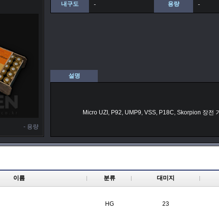
내구도
용량
-
-
설명
Micro UZI, P92, UMP9, VSS, P18C, Skorpion 장전
- 용량
이름
분류
대미지
HG
23