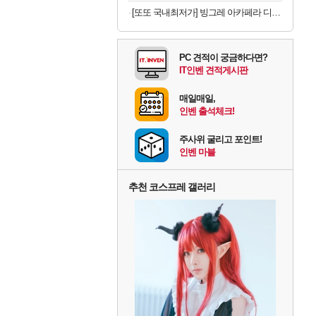
[또또 국내최저가] 빙그레 아카페라 디카페인 아메리카노 400ml x 20개
PC 견적이 궁금하다면?
IT인벤 견적게시판
매일매일,
인벤 출석체크!
주사위 굴리고 포인트!
인벤 마블
추천 코스프레 갤러리