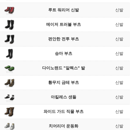
루트 워리어 신발
신발
메이저 트러블 부츠
신발
편안한 전투 부츠
신발
승마 부츠
신발
다이노랜드 "알렉스" 발
신발
황무지 금테 부츠
신발
아킬레스 샌들
신발
와이드 가드 직물 부츠
신발
치어리더 운동화
신발