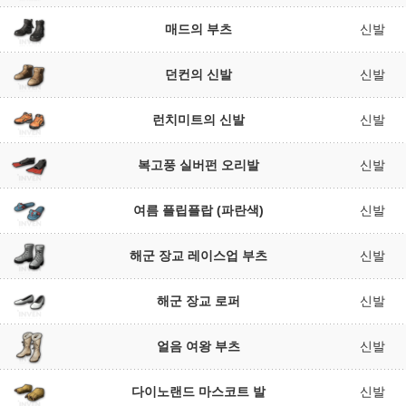
매드의 부츠
신발
던컨의 신발
신발
런치미트의 신발
신발
복고풍 실버펀 오리발
신발
여름 플립플랍 (파란색)
신발
해군 장교 레이스업 부츠
신발
해군 장교 로퍼
신발
얼음 여왕 부츠
신발
다이노랜드 마스코트 발
신발