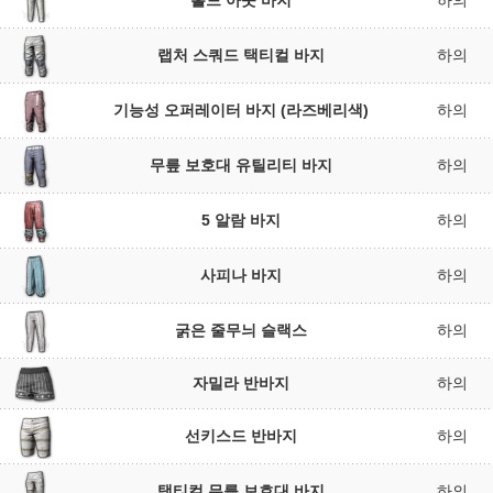
홀드 아웃 바지
하의
랩처 스쿼드 택티컬 바지
하의
기능성 오퍼레이터 바지 (라즈베리색)
하의
무릎 보호대 유틸리티 바지
하의
5 알람 바지
하의
사피나 바지
하의
굵은 줄무늬 슬랙스
하의
자밀라 반바지
하의
선키스드 반바지
하의
택티컬 무릎 보호대 바지
하의