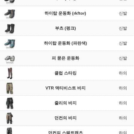
하이탑 운동화 (rkftor)
신발
부츠 (펑크)
신발
하이탑 운동화 (파란색)
신발
피 묻은 운동화
신발
클럽 스타킹
하의
VTR 액티비스트 바지
하의
줄리의 바지
하의
던컨의 바지
하의
던컨의 스웨트팬츠
하의