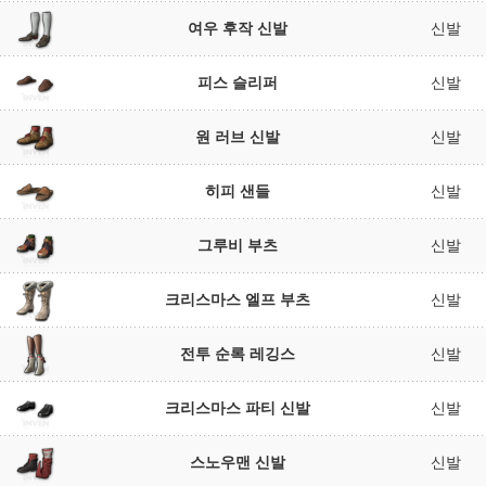
여우 후작 신발
신발
피스 슬리퍼
신발
원 러브 신발
신발
히피 샌들
신발
그루비 부츠
신발
크리스마스 엘프 부츠
신발
전투 순록 레깅스
신발
크리스마스 파티 신발
신발
스노우맨 신발
신발