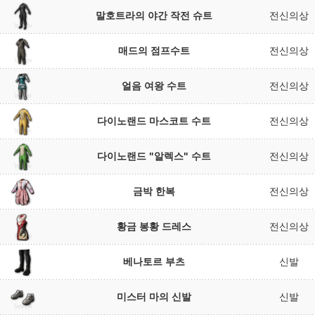
말호트라의 야간 작전 슈트
전신의상
매드의 점프수트
전신의상
얼음 여왕 수트
전신의상
다이노랜드 마스코트 수트
전신의상
다이노랜드 "알렉스" 수트
전신의상
금박 한복
전신의상
황금 봉황 드레스
전신의상
베나토르 부츠
신발
미스터 마의 신발
신발