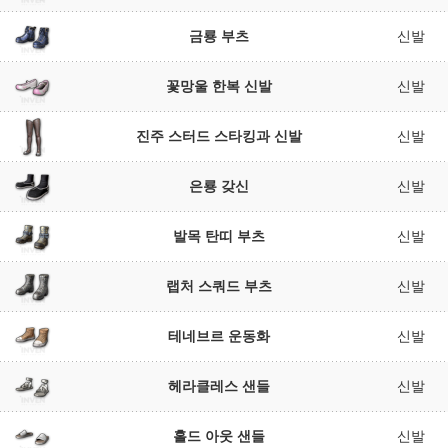
금룡 부츠
신발
꽃망울 한복 신발
신발
진주 스터드 스타킹과 신발
신발
은룡 갖신
신발
발목 탄띠 부츠
신발
랩처 스쿼드 부츠
신발
테네브르 운동화
신발
헤라클레스 샌들
신발
홀드 아웃 샌들
신발