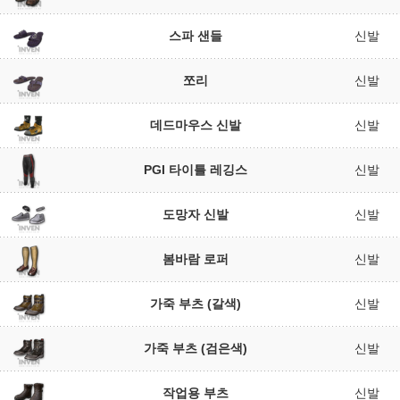
스파 샌들
신발
쪼리
신발
데드마우스 신발
신발
PGI 타이틀 레깅스
신발
도망자 신발
신발
봄바람 로퍼
신발
가죽 부츠 (갈색)
신발
가죽 부츠 (검은색)
신발
작업용 부츠
신발