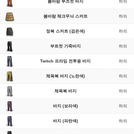
봄바람 부츠컷 바지
하의
봄바람 체크무늬 스커트
하의
정복 스커트 (검은색)
하의
부트컷 가죽바지
하의
Twitch 프라임 전투용 바지
하의
체육복 바지 (노란색)
하의
체육복 바지
하의
바지 (보라색)
하의
바지 (파란색)
하의