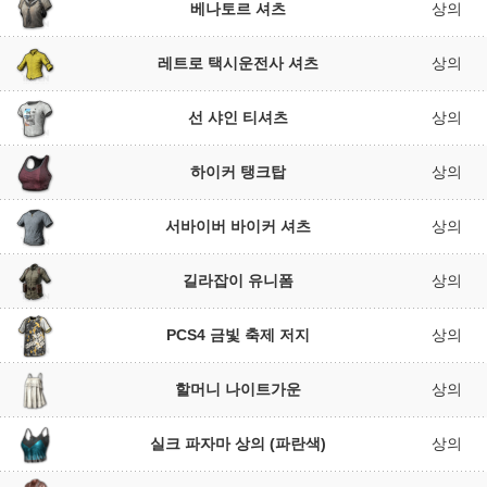
베나토르 셔츠
상의
레트로 택시운전사 셔츠
상의
선 샤인 티셔츠
상의
하이커 탱크탑
상의
서바이버 바이커 셔츠
상의
길라잡이 유니폼
상의
PCS4 금빛 축제 저지
상의
할머니 나이트가운
상의
실크 파자마 상의 (파란색)
상의