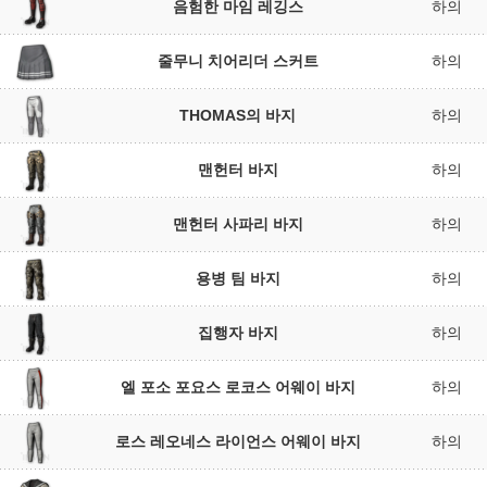
음험한 마임 레깅스
하의
줄무니 치어리더 스커트
하의
THOMAS의 바지
하의
맨헌터 바지
하의
맨헌터 사파리 바지
하의
용병 팀 바지
하의
집행자 바지
하의
엘 포소 포요스 로코스 어웨이 바지
하의
로스 레오네스 라이언스 어웨이 바지
하의