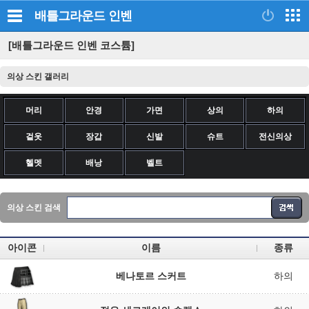
배틀그라운드
인벤
[배틀그라운드 인벤 코스튬]
의상 스킨 갤러리
머리
안경
가면
상의
하의
겉옷
장갑
신발
슈트
전신의상
헬멧
배낭
벨트
의상 스킨 검색
아이콘
이름
종류
베나토르 스커트
하의