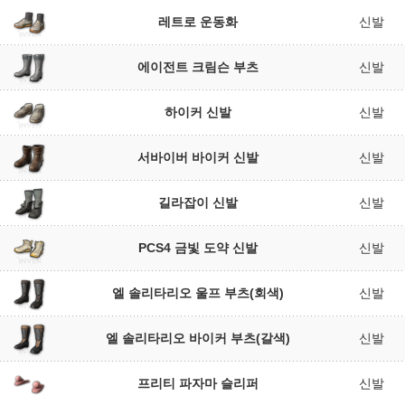
레트로 운동화
신발
에이전트 크림슨 부츠
신발
하이커 신발
신발
서바이버 바이커 신발
신발
길라잡이 신발
신발
PCS4 금빛 도약 신발
신발
엘 솔리타리오 울프 부츠(회색)
신발
엘 솔리타리오 바이커 부츠(갈색)
신발
프리티 파자마 슬리퍼
신발