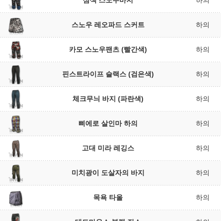
삼색 스노우바지
하의
스노우 레오파드 스커트
하의
카모 스노우팬츠 (빨간색)
하의
핀스트라이프 슬랙스 (검은색)
하의
체크무늬 바지 (파란색)
하의
삐에로 살인마 하의
하의
고대 미라 레깅스
하의
미치광이 도살자의 바지
하의
목욕 타올
하의