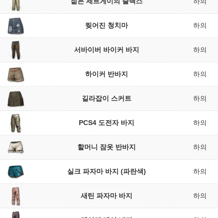
젊은 세르게이의 슬랙스
하의
찢어진 청치마
하의
서바이버 바이커 바지
하의
하이커 반바지
하의
길라잡이 스커트
하의
PCS4 도전자 바지
하의
할머니 잠옷 반바지
하의
실크 파자마 바지 (파란색)
하의
새틴 파자마 바지
하의