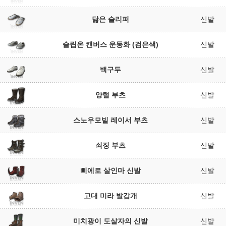
닳은 슬리퍼
신발
슬립온 캔버스 운동화 (검은색)
신발
백구두
신발
양털 부츠
신발
스노우모빌 레이서 부츠
신발
쇠징 부츠
신발
삐에로 살인마 신발
신발
고대 미라 발감개
신발
미치광이 도살자의 신발
신발