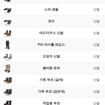
스파 샌들
신발
쪼리
신발
데드마우스 신발
신발
PGI 타이틀 레깅스
신발
도망자 신발
신발
봄바람 로퍼
신발
가죽 부츠 (갈색)
신발
가죽 부츠 (검은색)
신발
작업용 부츠
신발