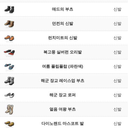
매드의 부츠
신발
던컨의 신발
신발
런치미트의 신발
신발
복고풍 실버펀 오리발
신발
여름 플립플랍 (파란색)
신발
해군 장교 레이스업 부츠
신발
해군 장교 로퍼
신발
얼음 여왕 부츠
신발
다이노랜드 마스코트 발
신발