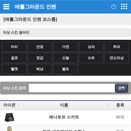
배틀그라운드
인벤
[배틀그라운드 인벤 코스튬]
의상 스킨 갤러리
머리
안경
가면
상의
하의
겉옷
장갑
신발
슈트
전신의상
헬멧
배낭
벨트
의상 스킨 검색
아이콘
이름
종류
베나토르 스커트
하의