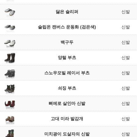
닳은 슬리퍼
신발
슬립온 캔버스 운동화 (검은색)
신발
백구두
신발
양털 부츠
신발
스노우모빌 레이서 부츠
신발
쇠징 부츠
신발
삐에로 살인마 신발
신발
고대 미라 발감개
신발
미치광이 도살자의 신발
신발