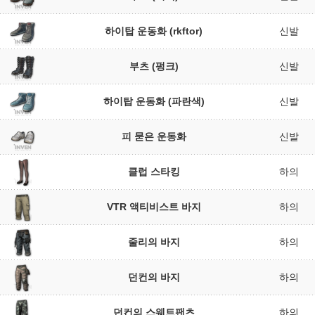
하이탑 운동화 (rkftor)
신발
부츠 (펑크)
신발
하이탑 운동화 (파란색)
신발
피 묻은 운동화
신발
클럽 스타킹
하의
VTR 액티비스트 바지
하의
줄리의 바지
하의
던컨의 바지
하의
던컨의 스웨트팬츠
하의