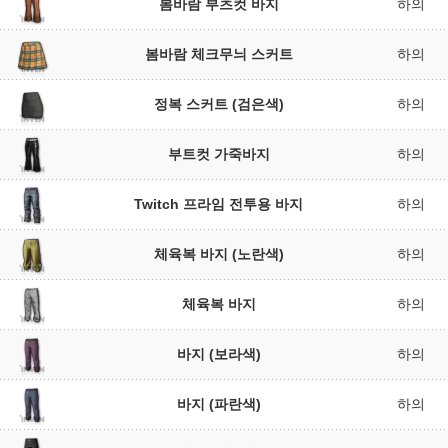
봄바람 부츠컷 바지
하의
봄바람 체크무늬 스커트
하의
정복 스커트 (검은색)
하의
부트컷 가죽바지
하의
Twitch 프라임 전투용 바지
하의
체육복 바지 (노란색)
하의
체육복 바지
하의
바지 (보라색)
하의
바지 (파란색)
하의