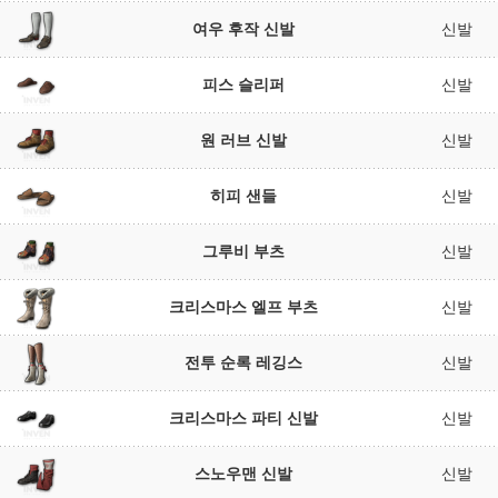
여우 후작 신발
신발
피스 슬리퍼
신발
원 러브 신발
신발
히피 샌들
신발
그루비 부츠
신발
크리스마스 엘프 부츠
신발
전투 순록 레깅스
신발
크리스마스 파티 신발
신발
스노우맨 신발
신발