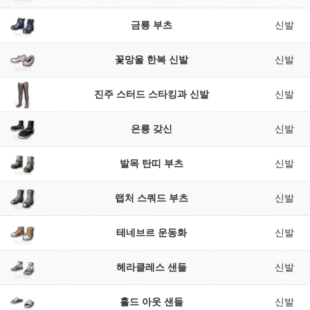
금룡 부츠
신발
꽃망울 한복 신발
신발
진주 스터드 스타킹과 신발
신발
은룡 갖신
신발
발목 탄띠 부츠
신발
랩처 스쿼드 부츠
신발
테네브르 운동화
신발
헤라클레스 샌들
신발
홀드 아웃 샌들
신발