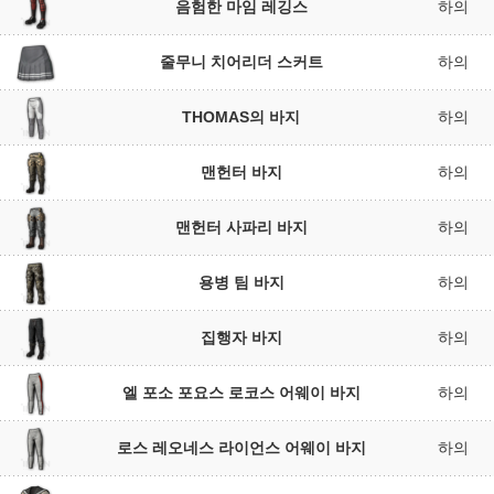
음험한 마임 레깅스
하의
줄무니 치어리더 스커트
하의
THOMAS의 바지
하의
맨헌터 바지
하의
맨헌터 사파리 바지
하의
용병 팀 바지
하의
집행자 바지
하의
엘 포소 포요스 로코스 어웨이 바지
하의
로스 레오네스 라이언스 어웨이 바지
하의