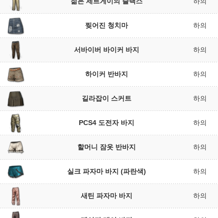
젊은 세르게이의 슬랙스
하의
찢어진 청치마
하의
서바이버 바이커 바지
하의
하이커 반바지
하의
길라잡이 스커트
하의
PCS4 도전자 바지
하의
할머니 잠옷 반바지
하의
실크 파자마 바지 (파란색)
하의
새틴 파자마 바지
하의