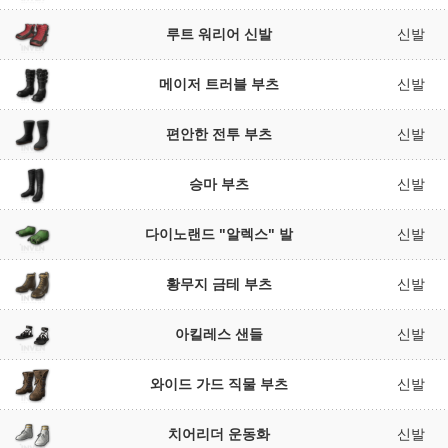
루트 워리어 신발
신발
메이저 트러블 부츠
신발
편안한 전투 부츠
신발
승마 부츠
신발
다이노랜드 "알렉스" 발
신발
황무지 금테 부츠
신발
아킬레스 샌들
신발
와이드 가드 직물 부츠
신발
치어리더 운동화
신발