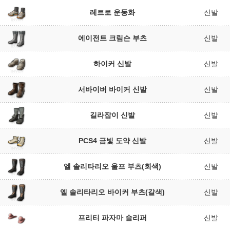
레트로 운동화
신발
에이전트 크림슨 부츠
신발
하이커 신발
신발
서바이버 바이커 신발
신발
길라잡이 신발
신발
PCS4 금빛 도약 신발
신발
엘 솔리타리오 울프 부츠(회색)
신발
엘 솔리타리오 바이커 부츠(갈색)
신발
프리티 파자마 슬리퍼
신발