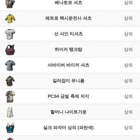
베나토르 셔츠
상의
레트로 택시운전사 셔츠
상의
선 샤인 티셔츠
상의
하이커 탱크탑
상의
서바이버 바이커 셔츠
상의
길라잡이 유니폼
상의
PCS4 금빛 축제 저지
상의
할머니 나이트가운
상의
실크 파자마 상의 (파란색)
상의