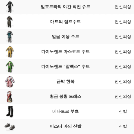
말호트라의 야간 작전 슈트
전신의상
매드의 점프수트
전신의상
얼음 여왕 수트
전신의상
다이노랜드 마스코트 수트
전신의상
다이노랜드 "알렉스" 수트
전신의상
금박 한복
전신의상
황금 봉황 드레스
전신의상
베나토르 부츠
신발
미스터 마의 신발
신발