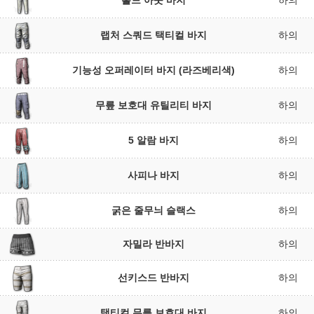
홀드 아웃 바지
하의
랩처 스쿼드 택티컬 바지
하의
기능성 오퍼레이터 바지 (라즈베리색)
하의
무릎 보호대 유틸리티 바지
하의
5 알람 바지
하의
사피나 바지
하의
굵은 줄무늬 슬랙스
하의
자밀라 반바지
하의
선키스드 반바지
하의
택티컬 무릎 보호대 바지
하의